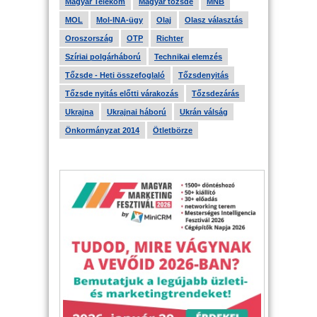
Magyar Telekom
Magyar tőzsde
MNB
MOL
Mol-INA-ügy
Olaj
Olasz választás
Oroszország
OTP
Richter
Szíriai polgárháború
Technikai elemzés
Tőzsde - Heti összefoglaló
Tőzsdenyitás
Tőzsde nyitás előtti várakozás
Tőzsdezárás
Ukrajna
Ukrajnai háború
Ukrán válság
Önkormányzat 2014
Ötletbörze