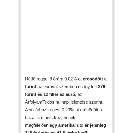
Hétfő
reggel 8 órára 0.02%-ot
erősödött
a
forint
az euróval szemben és így lett
376
forint és 12 fillér az euró
, az
ÁrfolyamTudós.hu napi jelentése szerint.
A dollárhoz képest 0.20%-ot erősödött a
hazai fizetőeszköz, ennek
megfelelően
egy amerikai dollár jelenleg
348 forintba és 41 fillérbe kerül
.