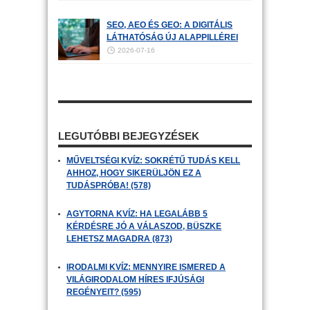
SEO, AEO ÉS GEO: A DIGITÁLIS
LÁTHATÓSÁG ÚJ ALAPPILLÉREI
2026-07-16
LEGUTÓBBI BEJEGYZÉSEK
MŰVELTSÉGI KVÍZ: SOKRÉTŰ TUDÁS KELL
AHHOZ, HOGY SIKERÜLJÖN EZ A
TUDÁSPRÓBA! (578)
AGYTORNA KVÍZ: HA LEGALÁBB 5
KÉRDÉSRE JÓ A VÁLASZOD, BÜSZKE
LEHETSZ MAGADRA (873)
IRODALMI KVÍZ: MENNYIRE ISMERED A
VILÁGIRODALOM HÍRES IFJÚSÁGI
REGÉNYEIT? (595)