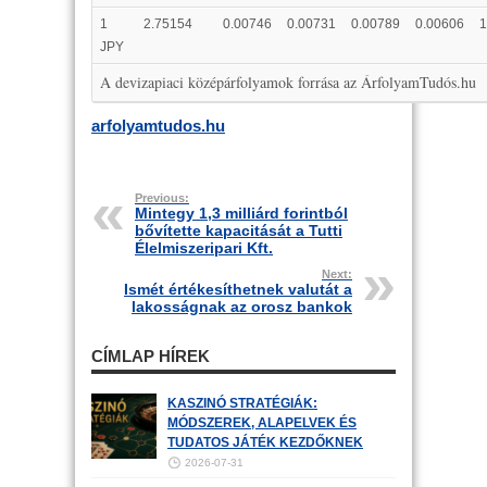
1
2.75154
0.00746
0.00731
0.00789
0.00606
1
JPY
A devizapiaci középárfolyamok forrása az ÁrfolyamTudós.hu
arfolyamtudos.hu
Previous:
Mintegy 1,3 milliárd forintból
bővítette kapacitását a Tutti
Élelmiszeripari Kft.
Next:
Ismét értékesíthetnek valutát a
lakosságnak az orosz bankok
CÍMLAP HÍREK
KASZINÓ STRATÉGIÁK:
MÓDSZEREK, ALAPELVEK ÉS
TUDATOS JÁTÉK KEZDŐKNEK
2026-07-31