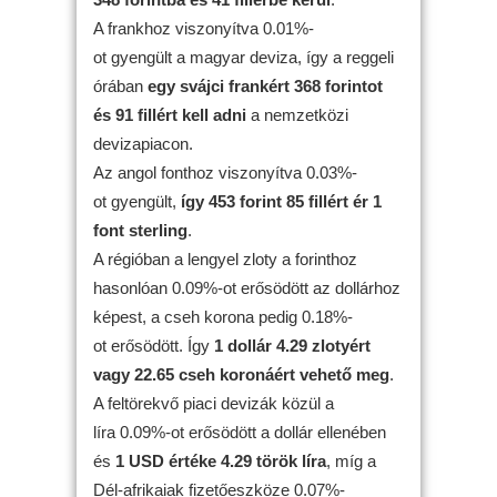
A frankhoz viszonyítva 0.01%-
ot gyengült a magyar deviza, így a reggeli
órában
egy svájci frankért 368 forintot
és 91 fillért kell adni
a nemzetközi
devizapiacon.
Az angol fonthoz viszonyítva 0.03%-
ot gyengült,
így 453 forint 85 fillért ér 1
font sterling
.
A régióban a lengyel zloty a forinthoz
hasonlóan 0.09%-ot erősödött az dollárhoz
képest, a cseh korona pedig 0.18%-
ot erősödött. Így
1 dollár 4.29 zlotyért
vagy 22.65 cseh koronáért vehető meg
.
A feltörekvő piaci devizák közül a
líra 0.09%-ot erősödött a dollár ellenében
és
1 USD értéke 4.29 török líra
, míg a
Dél-afrikaiak fizetőeszköze 0.07%-