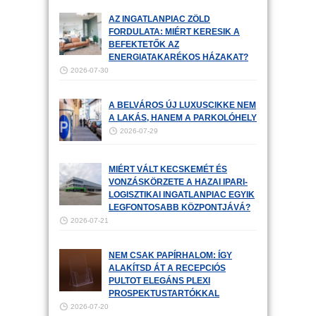
AZ INGATLANPIAC ZÖLD
FORDULATA: MIÉRT KERESIK A
BEFEKTETŐK AZ
ENERGIATAKARÉKOS HÁZAKAT?
2026-07-30
A BELVÁROS ÚJ LUXUSCIKKE NEM
A LAKÁS, HANEM A PARKOLÓHELY
2026-07-29
MIÉRT VÁLT KECSKEMÉT ÉS
VONZÁSKÖRZETE A HAZAI IPARI-
LOGISZTIKAI INGATLANPIAC EGYIK
LEGFONTOSABB KÖZPONTJÁVÁ?
2026-07-21
NEM CSAK PAPÍRHALOM: ÍGY
ALAKÍTSD ÁT A RECEPCIÓS
PULTOT ELEGÁNS PLEXI
PROSPEKTUSTARTÓKKAL
2026-07-20