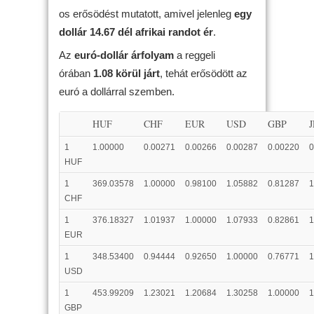
os erősödést mutatott, amivel jelenleg
egy
dollár 14.67 dél afrikai randot ér
.
Az
euró-dollár árfolyam
a reggeli
órában
1.08 körül járt
, tehát erősödött az
euró a dollárral szemben.
HUF
CHF
EUR
USD
GBP
1
1.00000
0.00271
0.00266
0.00287
0.00220
0
HUF
1
369.03578
1.00000
0.98100
1.05882
0.81287
1
CHF
1
376.18327
1.01937
1.00000
1.07933
0.82861
1
EUR
1
348.53400
0.94444
0.92650
1.00000
0.76771
1
USD
1
453.99209
1.23021
1.20684
1.30258
1.00000
1
GBP