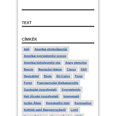
TEXT
CÍMKÉK
Adó
Amerikai elnökválasztás
Amerikai gyorsjelentési szezon
Amerikai költségvetési vita
Arany elemzése
Benzin
Beutazási tilalom
Ciprus
DAX
Devizahitel
Ebola
EU-Csúcs
Forex
Forint
Franciaországi légikatasztrófa
Gazdasági összefoglaló
Gyorsjelentés
Heti tőzsdei összefoglaló
Internetadó
Iszlám Állam
Kereskedési ötlet
Koronavírus
Külföldi sajtó Magyarországról
Lottó