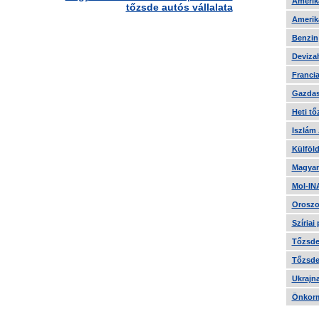
Amerika
tőzsde autós vállalata
Amerika
Benzin
Devizah
Francia
Gazdas
Heti tő
Iszlám
Külföld
Magyar
Mol-IN
Oroszo
Szíriai
Tőzsde 
Tőzsde 
Ukrajn
Önkorm