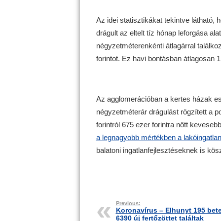
Az idei statisztikákat tekintve láthat
drágult az eltelt tíz hónap leforgása ala
négyzetméterenkénti átlagárral találko
forintot. Ez havi bontásban átlagosan
Az agglomerációban a kertes házak es
négyzetméterár drágulást rögzített a p
forintról 675 ezer forintra nőtt kevesebb
a legnagyobb mértékben a lakóingatlan
balatoni ingatlanfejlesztéseknek is kö
Previous:
Koronavírus – Elhunyt 195 bet
6390 új fertőzöttet találtak