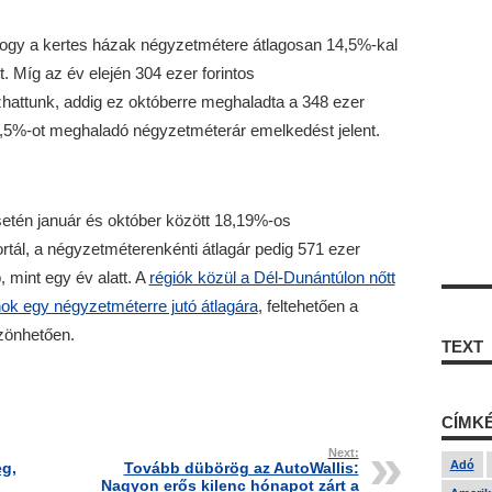
ó, hogy a kertes házak négyzetmétere átlagosan 14,5%-kal
tt. Míg az év elején 304 ezer forintos
zhattunk, addig ez októberre meghaladta a 348 ezer
 1,5%-ot meghaladó négyzetméterár emelkedést jelent.
etén január és október között 18,19%-os
ortál, a négyzetméterenkénti átlagár pedig 571 ezer
, mint egy év alatt. A
régiók közül a Dél-Dunántúlon nőtt
ok egy négyzetméterre jutó átlagára
, feltehetően a
szönhetően.
TEXT
CÍMK
Next:
Adó
eg,
Tovább dübörög az AutoWallis:
Nagyon erős kilenc hónapot zárt a