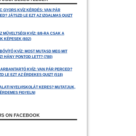
C GYORS KVÍZ KÉRDÉS: VAN PÁR
ED? JÁTSZD LE EZT AZ IZGALMAS QUIZT
 MŰVELTSÉGI KVÍZ: 8/8-RA CSAK A
K KÉPESEK (602)
BŐVÍTŐ KVÍZ: MOST MUTASD MEG MIT
! HÁNY PONTOD LETT? (780)
ARBANTARTÓ KVÍZ: VAN PÁR PERCED?
D LE EZT AZ ÉRDEKES QUIZT (518)
ALATI NYELVISKOLÁT KERES? MUTATJUK,
 ÉRDEMES FIGYELNI
 US ON FACEBOOK