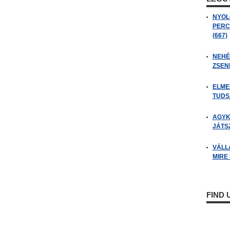
NYOL
PERC
(667)
NEHÉZ
ZSENI
ELME
TUDSZ
AGYK
JÁTSZ
VÁLL
MIRE
FIND