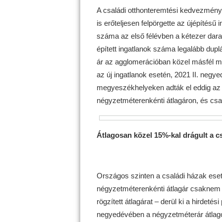
A családi otthonteremtési kedvezmény
is erőteljesen felpörgette az újépítésű 
száma az első félévben a kétezer dara
épített ingatlanok száma legalább duplá
ár az agglomerációban közel másfél mil
az új ingatlanok esetén, 2021 II. negye
megyeszékhelyeken adták el eddig az ú
négyzetméterenkénti átlagáron, és cs
Átlagosan közel 15%-kal drágult a c
Országos szinten a családi házak eset
négyzetméterenkénti átlagár csaknem 
rögzített átlagárat – derül ki a hirdetési 
negyedévében a négyzetméterár átlagos