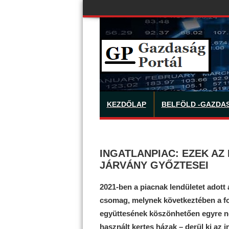
KEZDŐLAP
BELFÖLD -GAZDA
INGATLANPIAC: EZEK AZ
JÁRVÁNY GYŐZTESEI
2021-ben a piacnak lendületet adott 
csomag, melynek következtében a fo
együttesének köszönhetően egyre nép
használt kertes házak – derül ki az 