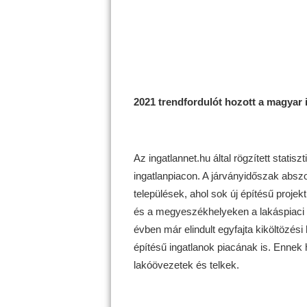
2021 trendfordulót hozott a magyar 
Az ingatlannet.hu által rögzített statis
ingatlanpiacon. A járványidőszak abszo
települések, ahol sok új építésű projekt
és a megyeszékhelyeken a lakáspiaci f
évben már elindult egyfajta kiköltözési
építésű ingatlanok piacának is. Ennek h
lakóövezetek és telkek.