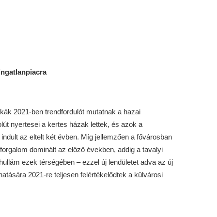
ingatlanpiacra
ztikák 2021-ben trendfordulót mutatnak a hazai
lút nyertesei a kertes házak lettek, és azok a
 indult az eltelt két évben. Míg jellemzően a fővárosban
orgalom dominált az előző években, addig a tavalyi
 hullám ezek térségében – ezzel új lendületet adva az új
atására 2021-re teljesen felértékelődtek a külvárosi