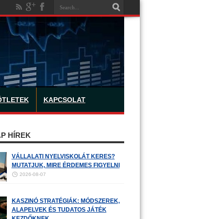
ÖTLETEK
KAPCSOLAT
P HÍREK
VÁLLALATI NYELVISKOLÁT KERES?
MUTATJUK, MIRE ÉRDEMES FIGYELNI
2026-08-07
KASZINÓ STRATÉGIÁK: MÓDSZEREK,
ALAPELVEK ÉS TUDATOS JÁTÉK
KEZDŐKNEK