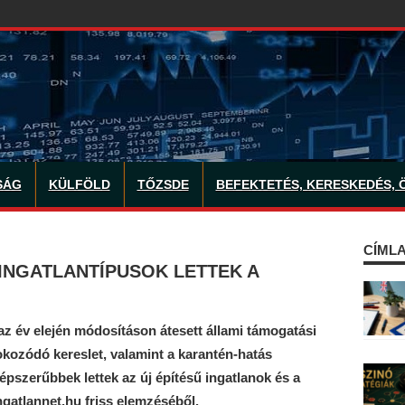
SÁG
KÜLFÖLD
TŐZSDE
BEFEKTETÉS, KERESKEDÉS, 
CÍMLA
 INGATLANTÍPUSOK LETTEK A
az év elején módosításon átesett állami támogatási
kozódó kereslet, valamint a karantén-hatás
szerűbbek lettek az új építésű ingatlanok és a
ingatlannet.hu friss elemzéséből.