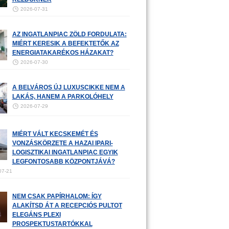
2026-07-31
AZ INGATLANPIAC ZÖLD FORDULATA:
MIÉRT KERESIK A BEFEKTETŐK AZ
ENERGIATAKARÉKOS HÁZAKAT?
2026-07-30
A BELVÁROS ÚJ LUXUSCIKKE NEM A
LAKÁS, HANEM A PARKOLÓHELY
2026-07-29
MIÉRT VÁLT KECSKEMÉT ÉS
VONZÁSKÖRZETE A HAZAI IPARI-
LOGISZTIKAI INGATLANPIAC EGYIK
LEGFONTOSABB KÖZPONTJÁVÁ?
07-21
NEM CSAK PAPÍRHALOM: ÍGY
ALAKÍTSD ÁT A RECEPCIÓS PULTOT
ELEGÁNS PLEXI
PROSPEKTUSTARTÓKKAL