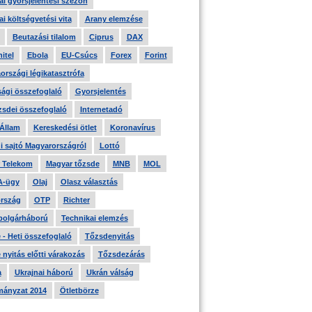
i gyorsjelentési szezon
i költségvetési vita
Arany elemzése
Beutazási tilalom
Ciprus
DAX
itel
Ebola
EU-Csúcs
Forex
Forint
országi légikatasztrófa
ági összefoglaló
Gyorsjelentés
zsdei összefoglaló
Internetadó
 Állam
Kereskedési ötlet
Koronavírus
i sajtó Magyarországról
Lottó
 Telekom
Magyar tőzsde
MNB
MOL
A-ügy
Olaj
Olasz választás
rszág
OTP
Richter
 polgárháború
Technikai elemzés
- Heti összefoglaló
Tőzsdenyitás
nyitás előtti várakozás
Tőzsdezárás
a
Ukrajnai háború
Ukrán válság
ányzat 2014
Ötletbörze