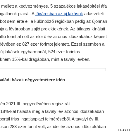
 mellett a kedvezményes, 5 százalékos lakásépítési áfa
ingatlanok piacát. A
fővárosban az új lakások
adásvételi
bot sem érte el, a különböző régiókban pedig az újonnan
ja a fővárosban zajló projektekének. Az átlagos kínálati
lió forinttal nőtt az előző év azonos időszakához képest
dévében ez 827 ezer forintot jelentett. Ezzel szemben a
j lakások egyharmadát, 524 ezer forintos
aknem 15%-kal drágábban, mint a tavalyi évben.
saládi házak négyzetmétere idén
én 2021 III. negyedévében regisztrált
18%-kal haladta meg a tavalyi év azonos időszakában
portál friss ingatlanpiaci felméréséből. A tavalyi év III.
an 283 ezer forint volt, az idei év azonos időszakában
LEGU