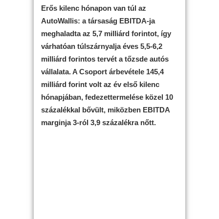
Erős kilenc hónapon van túl az
AutoWallis: a társaság EBITDA-ja
meghaladta az 5,7 milliárd forintot, így
várhatóan túlszárnyalja éves 5,5-6,2
milliárd forintos tervét a tőzsde autós
vállalata. A Csoport árbevétele 145,4
milliárd forint volt az év első kilenc
hónapjában, fedezettermelése közel 10
százalékkal bővült, miközben EBITDA
marginja 3-ról 3,9 százalékra nőtt.