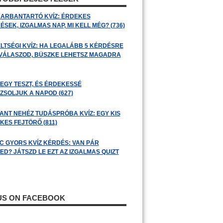
ARBANTARTÓ KVÍZ: ÉRDEKES
SEK, IZGALMAS NAP, MI KELL MÉG? (736)
LTSÉGI KVÍZ: HA LEGALÁBB 5 KÉRDÉSRE
 VÁLASZOD, BÜSZKE LEHETSZ MAGADRA
 EGY TESZT, ÉS ÉRDEKESSÉ
ZSOLJUK A NAPOD (627)
ANT NEHÉZ TUDÁSPRÓBA KVÍZ: EGY KIS
KES FEJTÖRŐ (811)
C GYORS KVÍZ KÉRDÉS: VAN PÁR
ED? JÁTSZD LE EZT AZ IZGALMAS QUIZT
 US ON FACEBOOK