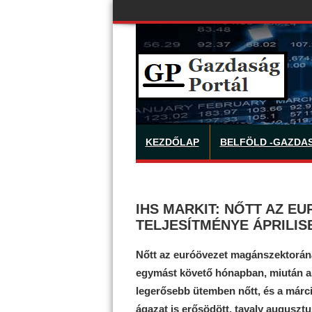
KEZDŐLAP
BELFÖLD -GAZDA
IHS MARKIT: NŐTT AZ E
TELJESÍTMÉNYE ÁPRILIS
Nőtt az euróövezet magánszektorána
egymást követő hónapban, miután a f
legerősebb ütemben nőtt, és a márci
ágazat is erősödött, tavaly augusztu