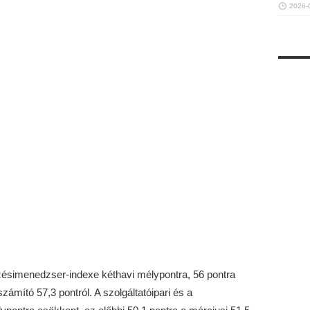
2026-
zésimenedzser-indexe kéthavi mélypontra, 56 pontra
zámító 57,3 pontról. A szolgáltatóipari és a