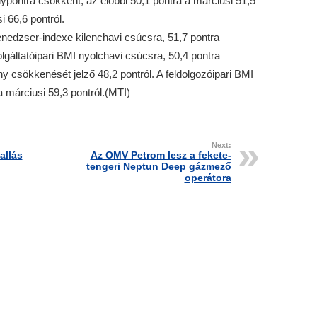
lypontra csökkent, az előbbi 50,1 pontra a márciusi 51,5
i 66,6 pontról.
nedzser-indexe kilenchavi csúcsra, 51,7 pontra
lgáltatóipari BMI nyolchavi csúcsra, 50,4 pontra
y csökkenését jelző 48,2 pontról. A feldolgozóipari BMI
a márciusi 59,3 pontról.(MTI)
Next:
allás
Az OMV Petrom lesz a fekete-
tengeri Neptun Deep gázmező
operátora