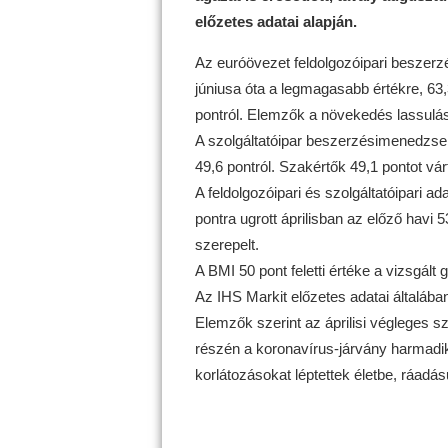
előzetes adatai alapján.
Az euróövezet feldolgozóipari beszer
júniusa óta a legmagasabb értékre, 63,
pontról. Elemzők a növekedés lassulásá
A szolgáltatóipar beszerzésimenedzser
49,6 pontról. Szakértők 49,1 pontot vár
A feldolgozóipari és szolgáltatóipari a
pontra ugrott áprilisban az előző havi 
szerepelt.
A BMI 50 pont feletti értéke a vizsgált
Az IHS Markit előzetes adatai általá
Elemzők szerint az áprilisi végleges 
részén a koronavírus-járvány harmadik
korlátozásokat léptettek életbe, ráadá