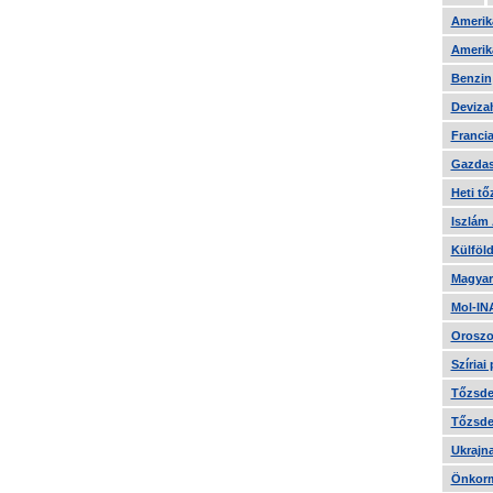
Amerika
Amerika
Benzin
Devizah
Francia
Gazdas
Heti tő
Iszlám
Külföld
Magyar
Mol-IN
Oroszo
Szíriai
Tőzsde 
Tőzsde 
Ukrajn
Önkorm