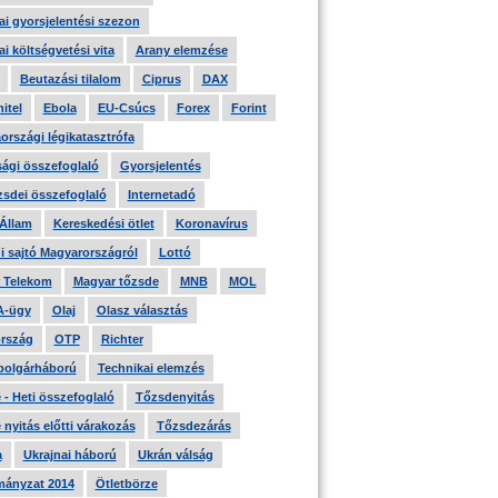
i gyorsjelentési szezon
i költségvetési vita
Arany elemzése
Beutazási tilalom
Ciprus
DAX
itel
Ebola
EU-Csúcs
Forex
Forint
országi légikatasztrófa
ági összefoglaló
Gyorsjelentés
zsdei összefoglaló
Internetadó
 Állam
Kereskedési ötlet
Koronavírus
i sajtó Magyarországról
Lottó
 Telekom
Magyar tőzsde
MNB
MOL
A-ügy
Olaj
Olasz választás
rszág
OTP
Richter
 polgárháború
Technikai elemzés
- Heti összefoglaló
Tőzsdenyitás
nyitás előtti várakozás
Tőzsdezárás
a
Ukrajnai háború
Ukrán válság
ányzat 2014
Ötletbörze