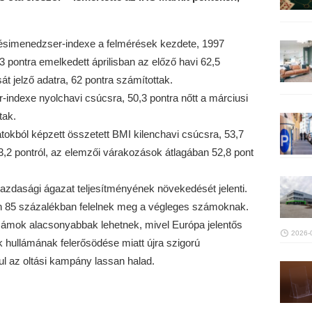
zésimenedzser-indexe a felmérések kezdete, 1997
3 pontra emelkedett áprilisban az előző havi 62,5
t jelző adatra, 62 pontra számítottak.
-indexe nyolchavi csúcsra, 50,3 pontra nőtt a márciusi
tak.
datokból képzett összetett BMI kilenchavi csúcsra, 53,7
53,2 pontról, az elemzői várakozások átlagában 52,8 pont
 gazdasági ágazat teljesítményének növekedését jelenti.
ban 85 százalékban felelnek meg a végleges számoknak.
számok alacsonyabbak lehetnek, mivel Európa jelentős
2026-
 hullámának felerősödése miatt újra szigorú
sul az oltási kampány lassan halad.