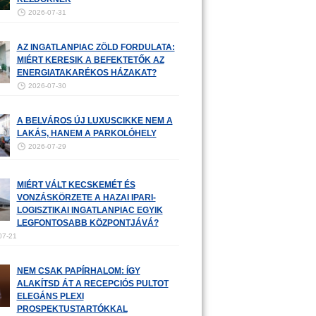
2026-07-31
AZ INGATLANPIAC ZÖLD FORDULATA:
MIÉRT KERESIK A BEFEKTETŐK AZ
ENERGIATAKARÉKOS HÁZAKAT?
2026-07-30
A BELVÁROS ÚJ LUXUSCIKKE NEM A
LAKÁS, HANEM A PARKOLÓHELY
2026-07-29
MIÉRT VÁLT KECSKEMÉT ÉS
VONZÁSKÖRZETE A HAZAI IPARI-
LOGISZTIKAI INGATLANPIAC EGYIK
LEGFONTOSABB KÖZPONTJÁVÁ?
07-21
NEM CSAK PAPÍRHALOM: ÍGY
ALAKÍTSD ÁT A RECEPCIÓS PULTOT
ELEGÁNS PLEXI
PROSPEKTUSTARTÓKKAL