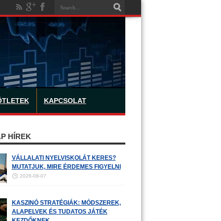
ÖTLETEK
KAPCSOLAT
P HÍREK
VÁLLALATI NYELVISKOLÁT KERES?
MUTATJUK, MIRE ÉRDEMES FIGYELNI
2026-08-07
KASZINÓ STRATÉGIÁK: MÓDSZEREK,
ALAPELVEK ÉS TUDATOS JÁTÉK
KEZDŐKNEK