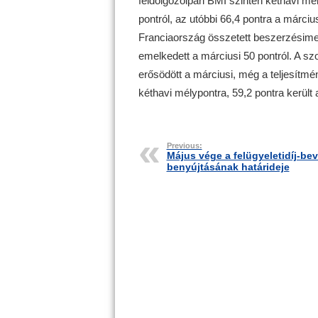
feldolgozóipari BMI szintén kéthavi mé
pontról, az utóbbi 66,4 pontra a március
Franciaország összetett beszerzésime
emelkedett a márciusi 50 pontról. A szo
erősödött a márciusi, még a teljesítmén
kéthavi mélypontra, 59,2 pontra került 
Previous:
Május vége a felügyeletidíj-bev
benyújtásának határideje