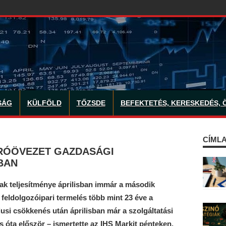
SÁG
KÜLFÖLD
TŐZSDE
BEFEKTETÉS, KERESKEDÉS, 
CÍMLA
URÓÖVEZET GAZDASÁGI
BAN
k teljesítménye áprilisban immár a második
eldolgozóipari termelés több mint 23 éve a
usi csökkenés után áprilisban már a szolgáltatási
s óta először – ismertette az IHS Markit pénteken,