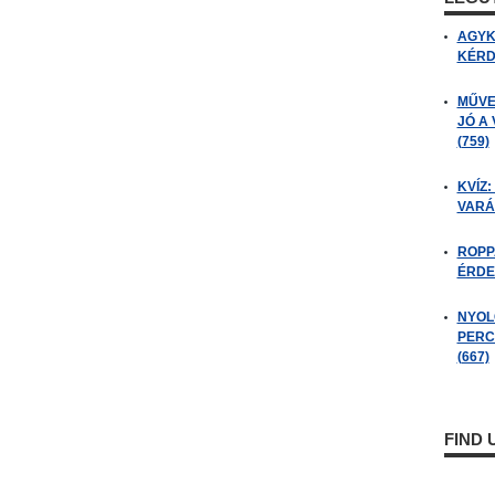
AGYK
KÉRDÉ
MŰVE
JÓ A
(759)
KVÍZ:
VARÁ
ROPP
ÉRDE
NYOL
PERC
(667)
FIND