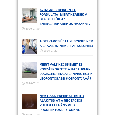
AZ INGATLANPIAC ZÖLD
FORDULATA: MIÉRT KERESIK A
BEFEKTETŐK AZ
ENERGIATAKARÉKOS HÁZAKAT?
2026-07-30
A BELVÁROS ÚJ LUXUSCIKKE NEM
A LAKÁS, HANEM A PARKOLÓHELY
2026-07-29
MIÉRT VÁLT KECSKEMÉT ÉS
VONZÁSKÖRZETE A HAZAI IPARI-
LOGISZTIKAI INGATLANPIAC EGYIK
LEGFONTOSABB KÖZPONTJÁVÁ?
2026-07-21
NEM CSAK PAPÍRHALOM: ÍGY
ALAKÍTSD ÁT A RECEPCIÓS
PULTOT ELEGÁNS PLEXI
PROSPEKTUSTARTÓKKAL
2026-07-20