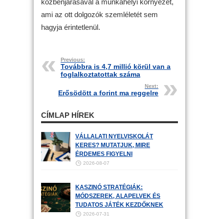
közbenjárásával a munkahelyi környezet,
ami az ott dolgozók szemléletét sem
hagyja érintetlenül.
Previous:
Továbbra is 4,7 millió körül van a
foglalkoztatottak száma
Next:
Erősödött a forint ma reggelre
CÍMLAP HÍREK
VÁLLALATI NYELVISKOLÁT
KERES? MUTATJUK, MIRE
ÉRDEMES FIGYELNI
2026-08-07
KASZINÓ STRATÉGIÁK:
MÓDSZEREK, ALAPELVEK ÉS
TUDATOS JÁTÉK KEZDŐKNEK
2026-07-31