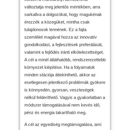
változtatja meg jelentős mértékben, arra
sarkallva a dolgozókat, hogy magukénak
érezzék a közegüket, mintha csak
tulajdonosok lennének. Ez a fajta
szemlélet magával hozza az innovatív
gondolkodást, a fejlesztések preferálását,
valamint a fejlődés iránti elkötelezettséget.
A cél a minél átláthatóbb, rendszerezettebb
környezet kiépítése. Ha a folyamatok
minden stációja áttekinthető, akkor az
esetlegesen jelentkező problémák gyökere
is könnyedén, gyorsan, veszteségek
nélkül felderíthető. Vagyis a gyakorlatban a
módszer támogatásával nem kevés idő,
pénz és energia takarítható meg.
A cél az egyediség megtámogatása, ami