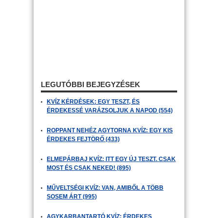
LEGUTÓBBI BEJEGYZÉSEK
KVÍZ KÉRDÉSEK: EGY TESZT, ÉS
ÉRDEKESSÉ VARÁZSOLJUK A NAPOD (554)
ROPPANT NEHÉZ AGYTORNA KVÍZ: EGY KIS
ÉRDEKES FEJTÖRŐ (433)
ELMEPÁRBAJ KVÍZ: ITT EGY ÚJ TESZT. CSAK
MOST ÉS CSAK NEKED! (895)
MŰVELTSÉGI KVÍZ: VAN, AMIBŐL A TÖBB
SOSEM ÁRT (995)
AGYKARBANTARTÓ KVÍZ: ÉRDEKES