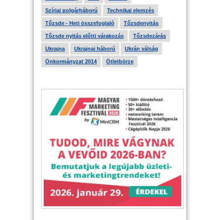
Szíriai polgárháború
Technikai elemzés
Tőzsde - Heti összefoglaló
Tőzsdenyitás
Tőzsde nyitás előtti várakozás
Tőzsdezárás
Ukrajna
Ukrajnai háború
Ukrán válság
Önkormányzat 2014
Ötletbörze