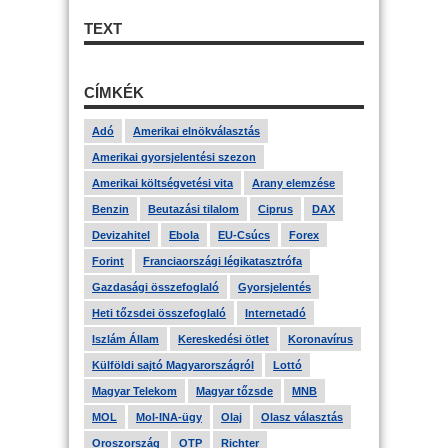
TEXT
CÍMKÉK
Adó
Amerikai elnökválasztás
Amerikai gyorsjelentési szezon
Amerikai költségvetési vita
Arany elemzése
Benzin
Beutazási tilalom
Ciprus
DAX
Devizahitel
Ebola
EU-Csúcs
Forex
Forint
Franciaországi légikatasztrófa
Gazdasági összefoglaló
Gyorsjelentés
Heti tőzsdei összefoglaló
Internetadó
Iszlám Állam
Kereskedési ötlet
Koronavírus
Külföldi sajtó Magyarországról
Lottó
Magyar Telekom
Magyar tőzsde
MNB
MOL
Mol-INA-ügy
Olaj
Olasz választás
Oroszország
OTP
Richter