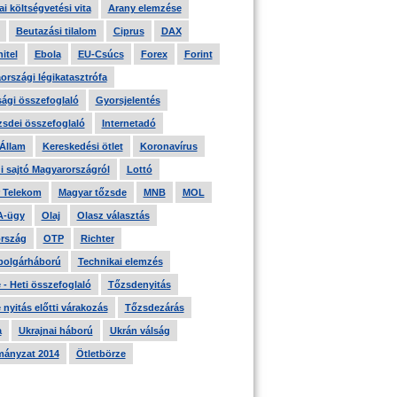
i költségvetési vita
Arany elemzése
Beutazási tilalom
Ciprus
DAX
itel
Ebola
EU-Csúcs
Forex
Forint
országi légikatasztrófa
ági összefoglaló
Gyorsjelentés
zsdei összefoglaló
Internetadó
 Állam
Kereskedési ötlet
Koronavírus
i sajtó Magyarországról
Lottó
 Telekom
Magyar tőzsde
MNB
MOL
A-ügy
Olaj
Olasz választás
rszág
OTP
Richter
 polgárháború
Technikai elemzés
- Heti összefoglaló
Tőzsdenyitás
nyitás előtti várakozás
Tőzsdezárás
a
Ukrajnai háború
Ukrán válság
ányzat 2014
Ötletbörze