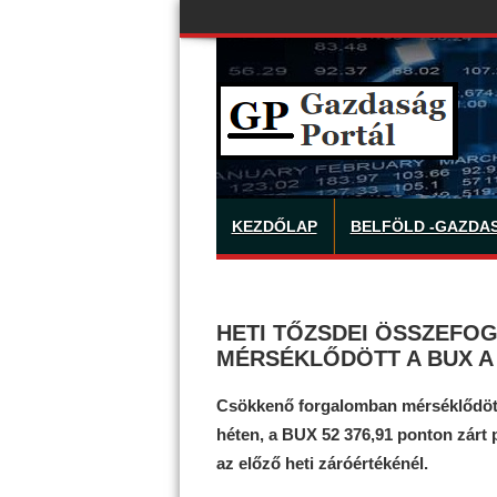
KEZDŐLAP
BELFÖLD -GAZDA
HETI TŐZSDEI ÖSSZEF
MÉRSÉKLŐDÖTT A BUX A
Csökkenő forgalomban mérséklődött
héten, a BUX 52 376,91 ponton zárt 
az előző heti záróértékénél.