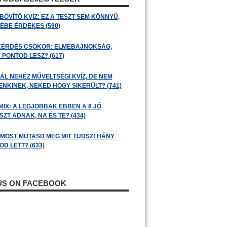
BŐVÍTŐ KVÍZ: EZ A TESZT SEM KÖNNYŰ,
ÉBE ÉRDEKES (590)
KÉRDÉS CSOKOR: ELMEBAJNOKSÁG,
 PONTOD LESZ? (617)
ÁL NEHÉZ MŰVELTSÉGI KVÍZ, DE NEM
ENKINEK, NEKED HOGY SIKERÜLT? (741)
MIX: A LEGJOBBAK EBBEN A 8 JÓ
ZT ADNAK, NA ÉS TE? (434)
: MOST MUTASD MEG MIT TUDSZ! HÁNY
D LETT? (633)
 US ON FACEBOOK