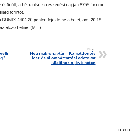
rősödött, a hét utolsó kereskedési napján 8755 forinton
iárd forintot.
 BUMIX 4404,20 ponton fejezte be a hetet, ami 20,18
az előző hetinél.(MTI)
Next:
celli
Heti makronaptár – Kamatdöntés
ég?
lesz és államháztartási adatokat
közölnek a jövő héten
LEGU