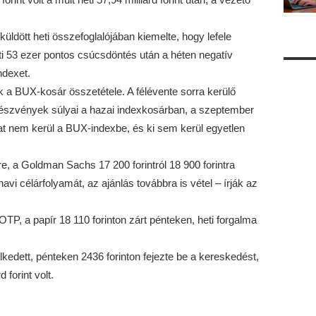
küldött heti összefoglalójában kiemelte, hogy lefele
ti 53 ezer pontos csúcsdöntés után a héten negatív
ndexet.
ik a BUX-kosár összetétele. A félévente sorra kerülő
részvények súlyai a hazai indexkosárban, a szeptember
t nem kerül a BUX-indexbe, és ki sem kerül egyetlen
, a Goldman Sachs 17 200 forintról 18 900 forintra
i célárfolyamát, az ajánlás továbbra is vétel – írják az
TP, a papír 18 110 forinton zárt pénteken, heti forgalma
edett, pénteken 2436 forinton fejezte be a kereskedést,
 forint volt.