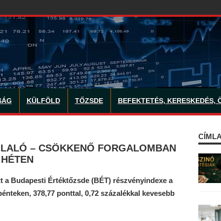
SÁG
KÜLFÖLD
TŐZSDE
BEFEKTETÉS, KERESKEDÉS, 
CÍMLA
OGLALÓ – CSÖKKENŐ FORGALOMBAN
 HÉTEN
 a Budapesti Értéktőzsde (BÉT) részvényindexe a
pénteken, 378,77 ponttal, 0,72 százalékkal kevesebb