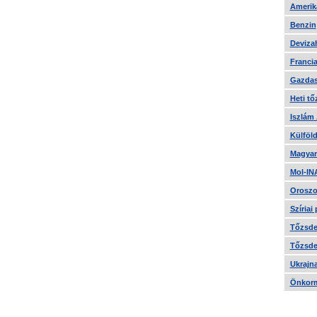
Amerika
Benzin
Devizah
Francia
Gazdas
Heti tő
Iszlám
Külföld
Magyar
Mol-IN
Oroszo
Szíriai
Tőzsde 
Tőzsde 
Ukrajn
Önkorm