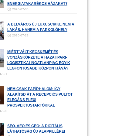
ENERGIATAKARÉKOS HÁZAKAT?
2026-07-30
A BELVÁROS ÚJ LUXUSCIKKE NEM A
LAKÁS, HANEM A PARKOLÓHELY
2026-07-29
MIÉRT VÁLT KECSKEMÉT ÉS
VONZÁSKÖRZETE A HAZAI IPARI-
LOGISZTIKAI INGATLANPIAC EGYIK
LEGFONTOSABB KÖZPONTJÁVÁ?
07-21
NEM CSAK PAPÍRHALOM: ÍGY
ALAKÍTSD ÁT A RECEPCIÓS PULTOT
ELEGÁNS PLEXI
PROSPEKTUSTARTÓKKAL
07-20
SEO, AEO ÉS GEO: A DIGITÁLIS
LÁTHATÓSÁG ÚJ ALAPPILLÉREI