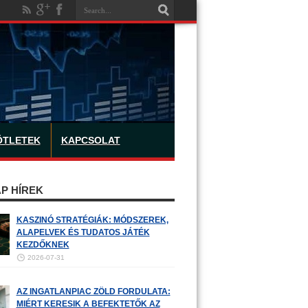
ÖTLETEK
KAPCSOLAT
P HÍREK
KASZINÓ STRATÉGIÁK: MÓDSZEREK,
ALAPELVEK ÉS TUDATOS JÁTÉK
KEZDŐKNEK
2026-07-31
AZ INGATLANPIAC ZÖLD FORDULATA:
MIÉRT KERESIK A BEFEKTETŐK AZ