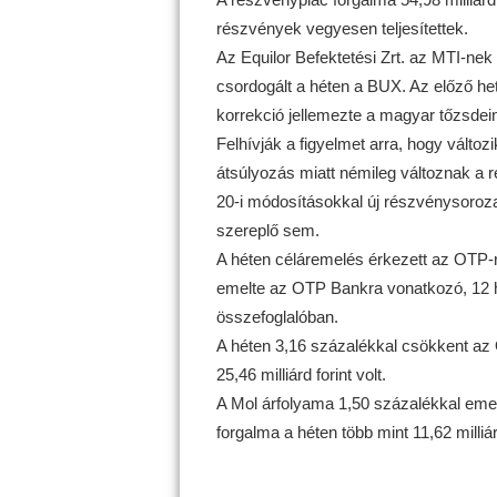
részvények vegyesen teljesítettek.
Az Equilor Befektetési Zrt. az MTI-nek 
csordogált a héten a BUX. Az előző he
korrekció jellemezte a magyar tőzsdei
Felhívják a figyelmet arra, hogy változ
átsúlyozás miatt némileg változnak a 
20-i módosításokkal új részvénysoroza
szereplő sem.
A héten céláremelés érkezett az OTP-re
emelte az OTP Bankra vonatkozó, 12 hav
összefoglalóban.
A héten 3,16 százalékkal csökkent az O
25,46 milliárd forint volt.
A Mol árfolyama 1,50 százalékkal emelk
forgalma a héten több mint 11,62 milliárd