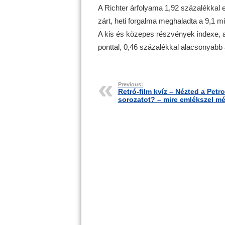
A Richter árfolyama 1,92 százalékkal e
zárt, heti forgalma meghaladta a 9,1 mill
A kis és közepes részvények indexe, a
ponttal, 0,46 százalékkal alacsonyabb 
Previous:
Retró-film kvíz – Nézted a Petro
sorozatot? – mire emlékszel m