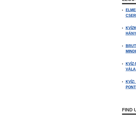
ELME
CSER
KVÍZ
HÁNY
BRUT
MIND
KVÍZ-
VÁLAS
KVÍZ
PONTO
FIND