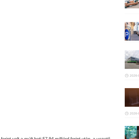
2026-
2026-
rint volt a múlt heti 57,94 milliárd forint után, a vezető