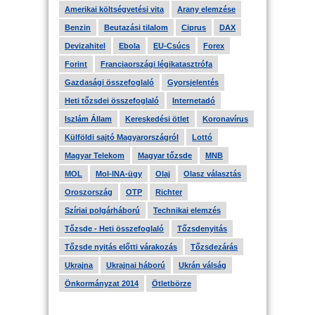
Amerikai költségvetési vita
Arany elemzése
Benzin
Beutazási tilalom
Ciprus
DAX
Devizahitel
Ebola
EU-Csúcs
Forex
Forint
Franciaországi légikatasztrófa
Gazdasági összefoglaló
Gyorsjelentés
Heti tőzsdei összefoglaló
Internetadó
Iszlám Állam
Kereskedési ötlet
Koronavírus
Külföldi sajtó Magyarországról
Lottó
Magyar Telekom
Magyar tőzsde
MNB
MOL
Mol-INA-ügy
Olaj
Olasz választás
Oroszország
OTP
Richter
Szíriai polgárháború
Technikai elemzés
Tőzsde - Heti összefoglaló
Tőzsdenyitás
Tőzsde nyitás előtti várakozás
Tőzsdezárás
Ukrajna
Ukrajnai háború
Ukrán válság
Önkormányzat 2014
Ötletbörze