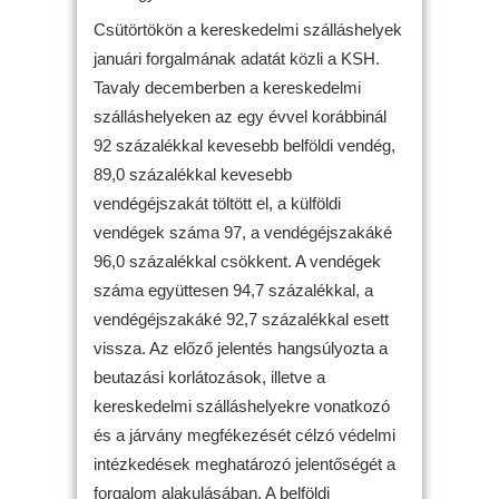
Csütörtökön a kereskedelmi szálláshelyek
januári forgalmának adatát közli a KSH.
Tavaly decemberben a kereskedelmi
szálláshelyeken az egy évvel korábbinál
92 százalékkal kevesebb belföldi vendég,
89,0 százalékkal kevesebb
vendégéjszakát töltött el, a külföldi
vendégek száma 97, a vendégéjszakáké
96,0 százalékkal csökkent. A vendégek
száma együttesen 94,7 százalékkal, a
vendégéjszakáké 92,7 százalékkal esett
vissza. Az előző jelentés hangsúlyozta a
beutazási korlátozások, illetve a
kereskedelmi szálláshelyekre vonatkozó
és a járvány megfékezését célzó védelmi
intézkedések meghatározó jelentőségét a
forgalom alakulásában. A belföldi