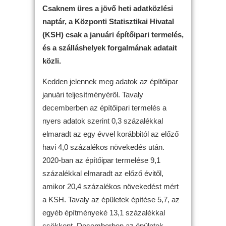
Csaknem üres a jövő heti adatközlési
naptár, a Központi Statisztikai Hivatal
(KSH) csak a januári építőipari termelés,
és a szálláshelyek forgalmának adatait
közli.
Kedden jelennek meg adatok az építőipar
januári teljesítményéről. Tavaly
decemberben az építőipari termelés a
nyers adatok szerint 0,3 százalékkal
elmaradt az egy évvel korábbitól az előző
havi 4,0 százalékos növekedés után.
2020-ban az építőipar termelése 9,1
százalékkal elmaradt az előző évitől,
amikor 20,4 százalékos növekedést mért
a KSH. Tavaly az épületek építése 5,7, az
egyéb építményeké 13,1 százalékkal
csökkent. Decemberben az épületek