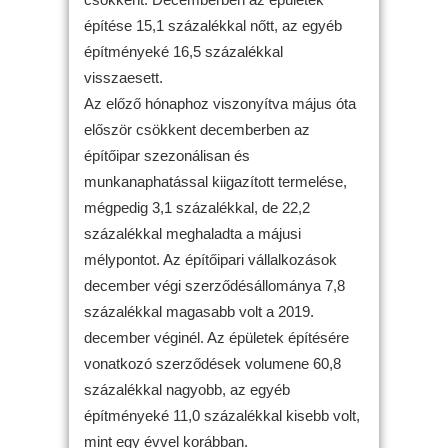
építése 15,1 százalékkal nőtt, az egyéb
építményeké 16,5 százalékkal
visszaesett.
Az előző hónaphoz viszonyítva május óta
először csökkent decemberben az
építőipar szezonálisan és
munkanaphatással kiigazított termelése,
mégpedig 3,1 százalékkal, de 22,2
százalékkal meghaladta a májusi
mélypontot. Az építőipari vállalkozások
december végi szerződésállománya 7,8
százalékkal magasabb volt a 2019.
december véginél. Az épületek építésére
vonatkozó szerződések volumene 60,8
százalékkal nagyobb, az egyéb
építményeké 11,0 százalékkal kisebb volt,
mint egy évvel korábban.