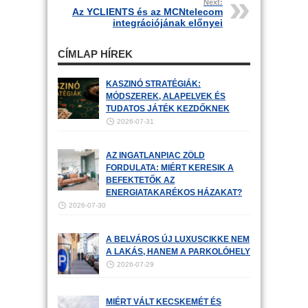
Next:
Az YCLIENTS és az MCNtelecom
integrációjának előnyei
CÍMLAP HÍREK
KASZINÓ STRATÉGIÁK:
MÓDSZEREK, ALAPELVEK ÉS
TUDATOS JÁTÉK KEZDŐKNEK
2026-07-31
AZ INGATLANPIAC ZÖLD
FORDULATA: MIÉRT KERESIK A
BEFEKTETŐK AZ
ENERGIATAKARÉKOS HÁZAKAT?
2026-07-30
A BELVÁROS ÚJ LUXUSCIKKE NEM
A LAKÁS, HANEM A PARKOLÓHELY
2026-07-29
MIÉRT VÁLT KECSKEMÉT ÉS