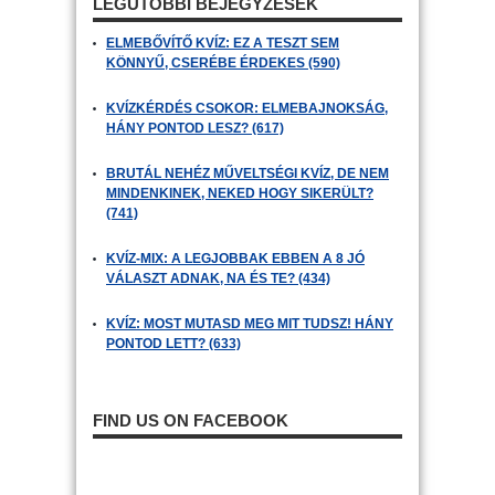
LEGUTÓBBI BEJEGYZÉSEK
ELMEBŐVÍTŐ KVÍZ: EZ A TESZT SEM
KÖNNYŰ, CSERÉBE ÉRDEKES (590)
KVÍZKÉRDÉS CSOKOR: ELMEBAJNOKSÁG,
HÁNY PONTOD LESZ? (617)
BRUTÁL NEHÉZ MŰVELTSÉGI KVÍZ, DE NEM
MINDENKINEK, NEKED HOGY SIKERÜLT?
(741)
KVÍZ-MIX: A LEGJOBBAK EBBEN A 8 JÓ
VÁLASZT ADNAK, NA ÉS TE? (434)
KVÍZ: MOST MUTASD MEG MIT TUDSZ! HÁNY
PONTOD LETT? (633)
FIND US ON FACEBOOK