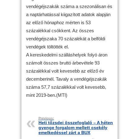
vendégéjszakák száma a szezonálisan és
a naptárhatással kiigazított adatok alapján
az előző hónaphoz mérten is 53
százalékkal csökkent. Az összes
vendégéjszaka 70 százalékát a belföldi
vendégek töltötték el.
A kereskedelmi szálláshelyek folyó áron
számolt összes bruttó árbevétele 93
százalékkal volt kevesebb az előző év
decemberinél. Tavaly a vendégéjszakák
száma 57,7 százalékkal volt kevesebb,
mint 2019-ben.(MTI)
Previous:
Heti tőzsdei összefoglaló – A héten
gyenge forgalom mellett csekély
emelkedéssel zárt a BUX