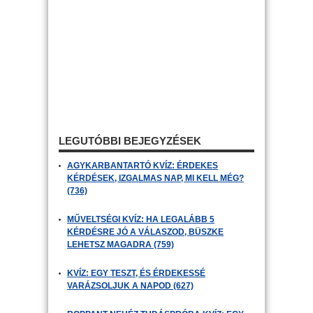
LEGUTÓBBI BEJEGYZÉSEK
AGYKARBANTARTÓ KVÍZ: ÉRDEKES
KÉRDÉSEK, IZGALMAS NAP, MI KELL MÉG?
(736)
MŰVELTSÉGI KVÍZ: HA LEGALÁBB 5
KÉRDÉSRE JÓ A VÁLASZOD, BÜSZKE
LEHETSZ MAGADRA (759)
KVÍZ: EGY TESZT, ÉS ÉRDEKESSÉ
VARÁZSOLJUK A NAPOD (627)