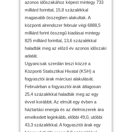
azonos időszakához képest mintegy 733
milliárd forinttal, 15,8 százalékkal
magasabb összegben alakultak. A
központi alrendszer február végi 6888,5
milliárd forint összegű kiadásai mintegy
825 milliárd forinttal, 13,6 százalékkal
haladták meg az előző év azonos időszaki
adatát.
Ugyancsak szerdán teszi közzé a
Központi Statisztikai Hivatal (KSH) a
fogyasztói árak márciusi alakulását.
Februárban a fogyasztói árak átlagosan
25,4 százalékkal haladták meg az egy
évvel korábbit. Az elmúlt egy évben a
háztartási energia és az élelmiszerek ára
emelkedett leginkább, előbbi 49,0, utóbbi
43,3 százalékkal. A fogyasztói árak egy