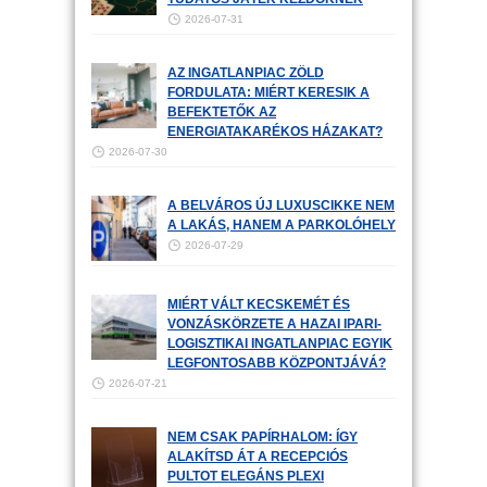
2026-07-31
AZ INGATLANPIAC ZÖLD
FORDULATA: MIÉRT KERESIK A
BEFEKTETŐK AZ
ENERGIATAKARÉKOS HÁZAKAT?
2026-07-30
A BELVÁROS ÚJ LUXUSCIKKE NEM
A LAKÁS, HANEM A PARKOLÓHELY
2026-07-29
MIÉRT VÁLT KECSKEMÉT ÉS
VONZÁSKÖRZETE A HAZAI IPARI-
LOGISZTIKAI INGATLANPIAC EGYIK
LEGFONTOSABB KÖZPONTJÁVÁ?
2026-07-21
NEM CSAK PAPÍRHALOM: ÍGY
ALAKÍTSD ÁT A RECEPCIÓS
PULTOT ELEGÁNS PLEXI