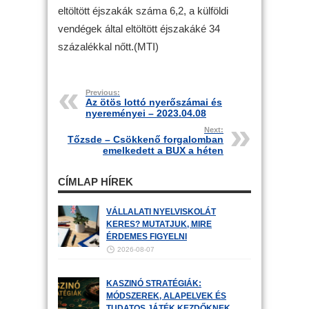
eltöltött éjszakák száma 6,2, a külföldi
vendégek által eltöltött éjszakáké 34
százalékkal nőtt.(MTI)
Previous:
Az ötös lottó nyerőszámai és
nyereményei – 2023.04.08
Next:
Tőzsde – Csökkenő forgalomban
emelkedett a BUX a héten
CÍMLAP HÍREK
VÁLLALATI NYELVISKOLÁT
KERES? MUTATJUK, MIRE
ÉRDEMES FIGYELNI
2026-08-07
KASZINÓ STRATÉGIÁK:
MÓDSZEREK, ALAPELVEK ÉS
TUDATOS JÁTÉK KEZDŐKNEK