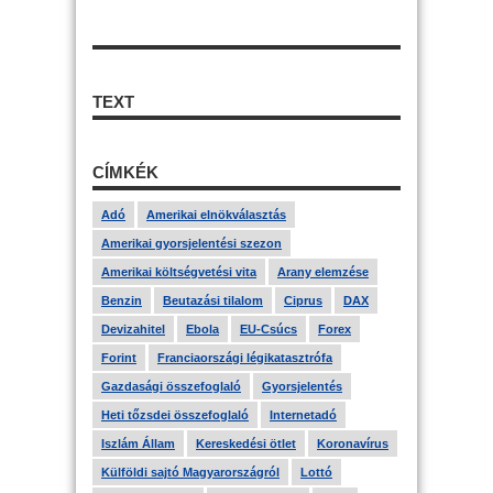
TEXT
CÍMKÉK
Adó
Amerikai elnökválasztás
Amerikai gyorsjelentési szezon
Amerikai költségvetési vita
Arany elemzése
Benzin
Beutazási tilalom
Ciprus
DAX
Devizahitel
Ebola
EU-Csúcs
Forex
Forint
Franciaországi légikatasztrófa
Gazdasági összefoglaló
Gyorsjelentés
Heti tőzsdei összefoglaló
Internetadó
Iszlám Állam
Kereskedési ötlet
Koronavírus
Külföldi sajtó Magyarországról
Lottó