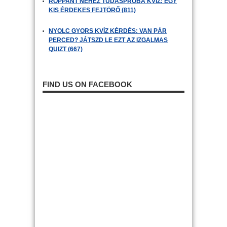
ROPPANT NEHÉZ TUDÁSPRÓBA KVÍZ: EGY
KIS ÉRDEKES FEJTÖRŐ (811)
NYOLC GYORS KVÍZ KÉRDÉS: VAN PÁR
PERCED? JÁTSZD LE EZT AZ IZGALMAS
QUIZT (667)
FIND US ON FACEBOOK