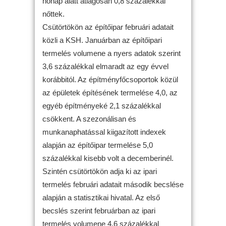
hónap alatt átlagosan 0,8 százalékkal
nőttek.
Csütörtökön az építőipar februári adatait
közli a KSH. Januárban az építőipari
termelés volumene a nyers adatok szerint
3,6 százalékkal elmaradt az egy évvel
korábbitól. Az építményfőcsoportok közül
az épületek építésének termelése 4,0, az
egyéb építményeké 2,1 százalékkal
csökkent. A szezonálisan és
munkanaphatással kiigazított indexek
alapján az építőipar termelése 5,0
százalékkal kisebb volt a decemberinél.
Szintén csütörtökön adja ki az ipari
termelés februári adatait második becslése
alapján a statisztikai hivatal. Az első
becslés szerint februárban az ipari
termelés volumene 4,6 százalékkal