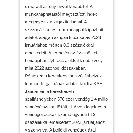
elmaradt az egy évvel korábbitól. A
munkanaphatástól megtisztított index
megegyezik a kiigazítatlannal. A
szezonálisan és munkanappal kiigazított
adatok alapján az ipari kibocsátás 2023
januárjához mérten 0,3 százalékkal
emelkedett. A termelés az év első két
hónapjában 2,4 százalékkal kisebb volt,
mint 2022 azonos időszakában.
Pénteken a kereskedelmi szálláshelyek
februári forgalmának adatait közli a KSH.
Januárban a kereskedelmi
szálláshelyeken 570 ezer vendég 1,4 millió
vendégéjszakát töltött el. A vendégek és a
vendégéjszakák száma egyaránt 18
százalékkal emelkedett 2022 januárjához
viszonyítva. A belföldi vendégek által