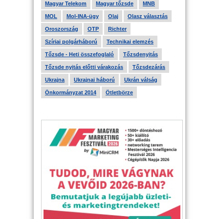
Magyar Telekom
Magyar tőzsde
MNB
MOL
Mol-INA-ügy
Olaj
Olasz választás
Oroszország
OTP
Richter
Szíriai polgárháború
Technikai elemzés
Tőzsde - Heti összefoglaló
Tőzsdenyitás
Tőzsde nyitás előtti várakozás
Tőzsdezárás
Ukrajna
Ukrajnai háború
Ukrán válság
Önkormányzat 2014
Ötletbörze