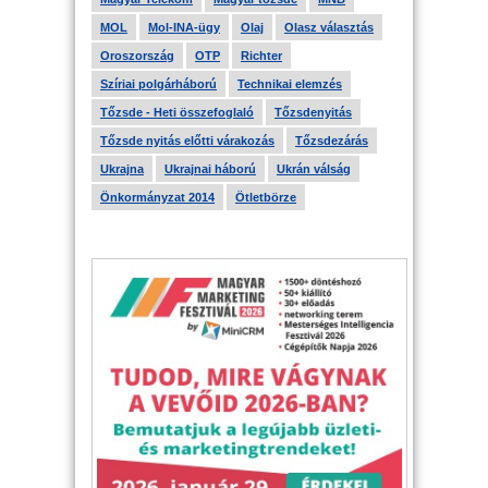
MOL
Mol-INA-ügy
Olaj
Olasz választás
Oroszország
OTP
Richter
Szíriai polgárháború
Technikai elemzés
Tőzsde - Heti összefoglaló
Tőzsdenyitás
Tőzsde nyitás előtti várakozás
Tőzsdezárás
Ukrajna
Ukrajnai háború
Ukrán válság
Önkormányzat 2014
Ötletbörze