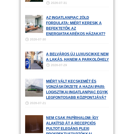
2026-07-31
AZ INGATLANPIAC ZÖLD
FORDULATA: MIÉRT KERESIK A
BEFEKTETŐK AZ
ENERGIATAKARÉKOS HÁZAKAT?
2026-07-30
A BELVÁROS ÚJ LUXUSCIKKE NEM
A LAKÁS, HANEM A PARKOLÓHELY
2026-07-29
MIÉRT VÁLT KECSKEMÉT ÉS
VONZÁSKÖRZETE A HAZAI IPARI-
LOGISZTIKAI INGATLANPIAC EGYIK
LEGFONTOSABB KÖZPONTJÁVÁ?
2026-07-21
NEM CSAK PAPÍRHALOM: ÍGY
ALAKÍTSD ÁT A RECEPCIÓS
PULTOT ELEGÁNS PLEXI