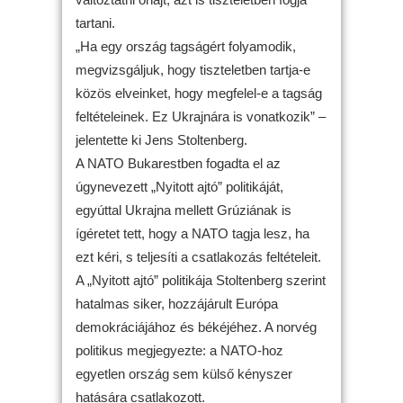
tartani.
„Ha egy ország tagságért folyamodik,
megvizsgáljuk, hogy tiszteletben tartja-e
közös elveinket, hogy megfelel-e a tagság
feltételeinek. Ez Ukrajnára is vonatkozik” –
jelentette ki Jens Stoltenberg.
A NATO Bukarestben fogadta el az
úgynevezett „Nyitott ajtó” politikáját,
egyúttal Ukrajna mellett Grúziának is
ígéretet tett, hogy a NATO tagja lesz, ha
ezt kéri, s teljesíti a csatlakozás feltételeit.
A „Nyitott ajtó” politikája Stoltenberg szerint
hatalmas siker, hozzájárult Európa
demokráciájához és békéjéhez. A norvég
politikus megjegyezte: a NATO-hoz
egyetlen ország sem külső kényszer
hatására csatlakozott.