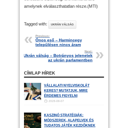
amelynek elválaszthatatlan része.(MTI)
Tagged with:
UKRÁN VÁLSÁG
Previous:
Ónos eső – Harmincegy
településen nincs áram
Next:
Ukrán válság – Botrányos jelenetek
az ukrán parlamentben
CÍMLAP HÍREK
VÁLLALATI NYELVISKOLÁT
KERES? MUTATJUK, MIRE
ÉRDEMES FIGYELNI
2026-08-07
KASZINÓ STRATÉGIÁK:
MÓDSZEREK, ALAPELVEK ÉS
TUDATOS JÁTÉK KEZDŐKNEK