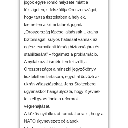
jogok egyre romló helyzete miatt a
félszigeten, s felszólítja Oroszországot,
hogy tartsa tiszteletben a helyiek,
kiemelten a krími tatárok jogait.
„Oroszország lépései aláássák Ukrajna
biztonságát, súlyos hatással vannak az
egész euroatlanti térség biztonságára és
stabilitására” – fogalmaz a proklamáció.
A nyilatkozat ismételten felszólítja
Oroszországot a minszki jegyzőkönyv
tiszteletben tartására, egyúttal üdvözli az
ukrán választásokat. Jens Stoltenberg
ugyanakkor hangsúlyozta, hogy Kijevnek
fel kell gyorsítania a reformok
végrehajtását.
A közös nyilatkozat rámutat arra is, hogy a
NATO úgynevezett célalapok