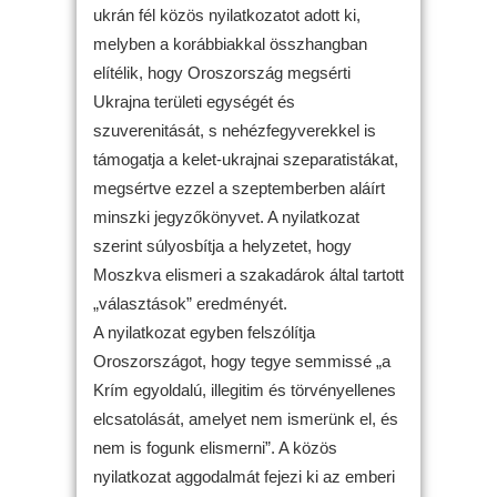
ukrán fél közös nyilatkozatot adott ki,
melyben a korábbiakkal összhangban
elítélik, hogy Oroszország megsérti
Ukrajna területi egységét és
szuverenitását, s nehézfegyverekkel is
támogatja a kelet-ukrajnai szeparatistákat,
megsértve ezzel a szeptemberben aláírt
minszki jegyzőkönyvet. A nyilatkozat
szerint súlyosbítja a helyzetet, hogy
Moszkva elismeri a szakadárok által tartott
„választások” eredményét.
A nyilatkozat egyben felszólítja
Oroszországot, hogy tegye semmissé „a
Krím egyoldalú, illegitim és törvényellenes
elcsatolását, amelyet nem ismerünk el, és
nem is fogunk elismerni”. A közös
nyilatkozat aggodalmát fejezi ki az emberi