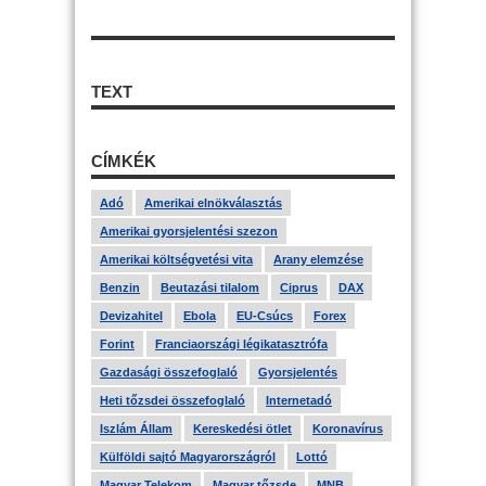
TEXT
CÍMKÉK
Adó
Amerikai elnökválasztás
Amerikai gyorsjelentési szezon
Amerikai költségvetési vita
Arany elemzése
Benzin
Beutazási tilalom
Ciprus
DAX
Devizahitel
Ebola
EU-Csúcs
Forex
Forint
Franciaországi légikatasztrófa
Gazdasági összefoglaló
Gyorsjelentés
Heti tőzsdei összefoglaló
Internetadó
Iszlám Állam
Kereskedési ötlet
Koronavírus
Külföldi sajtó Magyarországról
Lottó
Magyar Telekom
Magyar tőzsde
MNB