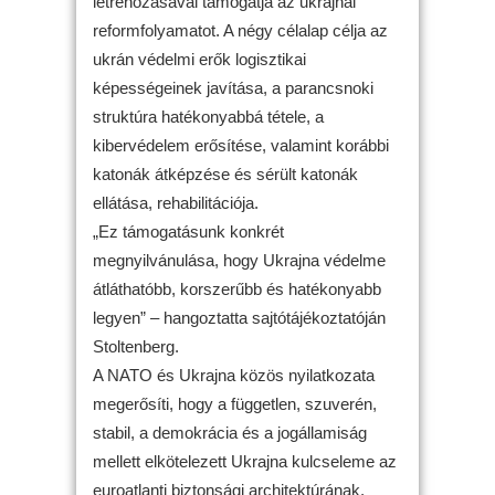
létrehozásával támogatja az ukrajnai
reformfolyamatot. A négy célalap célja az
ukrán védelmi erők logisztikai
képességeinek javítása, a parancsnoki
struktúra hatékonyabbá tétele, a
kibervédelem erősítése, valamint korábbi
katonák átképzése és sérült katonák
ellátása, rehabilitációja.
„Ez támogatásunk konkrét
megnyilvánulása, hogy Ukrajna védelme
átláthatóbb, korszerűbb és hatékonyabb
legyen” – hangoztatta sajtótájékoztatóján
Stoltenberg.
A NATO és Ukrajna közös nyilatkozata
megerősíti, hogy a független, szuverén,
stabil, a demokrácia és a jogállamiság
mellett elkötelezett Ukrajna kulcseleme az
euroatlanti biztonsági architektúrának,