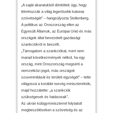
„A saját akaratukból döntöttek úgy, hogy
létrehozzák a világ legerősebb katonai
szövetségét” – hangsúlyozta Stoltenberg.
A politikus az Oroszország ellen az
Egyesült Államok, az Európai Unió és más
országok által bevezetett gazdasági
szankciókról is beszélt.
„Támogatom a szankciókat, mert nem
marad következmények nélkül, ha egy
ország, mint Oroszország megsérti a
nemzetközi jogot, más országok
szuverenitását és területi egységét” – tette
világossá a korábbi norvég miniszterelnök,
majd hozzátette: „a szankciók
szükségesek és hatásosak”.
Az ukrán külügyminiszterrel folytatott
megbeszéléseken a szövetség és az