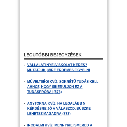
LEGUTÓBBI BEJEGYZÉSEK
VÁLLALATI NYELVISKOLÁT KERES?
MUTATJUK, MIRE ÉRDEMES FIGYELNI
MŰVELTSÉGI KVÍZ: SOKRÉTŰ TUDÁS KELL
AHHOZ, HOGY SIKERÜLJÖN EZ A
TUDÁSPRÓBA! (578)
AGYTORNA KVÍZ: HA LEGALÁBB 5
KÉRDÉSRE JÓ A VÁLASZOD, BÜSZKE
LEHETSZ MAGADRA (873)
IRODALMI KVÍZ: MENNYIRE ISMERED A