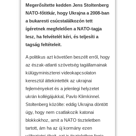
Megerősítette kedden Jens Stoltenberg
NATO-főtitkár, hogy Ukrajna a 2008-ban
a bukaresti csúcstalálkozón tett
ígéretnek megfelelően a NATO-tagja
lesz, ha felvételét kéri, és teljesíti a
tagság feltételeit.
A politikus azt követően beszélt erről, hogy
az észak-atlanti szövetség tagállamainak
külügyminiszterei videokapcsolaton
keresztül áttekintették az ukrajnai
fejleményeket és a jelenlegi helyzetet
ukrán kollégájukkal, Pavlo Klimkinnel.
Stoltenberg közölte: eddig Ukrajna döntött
úgy, hogy nem csatlakozik katonai
blokkokhoz, amit a NATO tiszteletben
tartott, ám ha az új kormány ezen
változtatni óhajt, azt is tiszteletben fogja