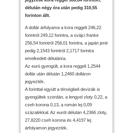
délután négy óra után pedig 310,55
forinton állt.
A dollár árfolyama a kora reggeli 246,22
forintról 249,12 forintra, a svájci franké
256,54 forintról 258,01 forintra, a japán jené
pedig 2,1543 forintról 2,1717 forintra
emelkedett délutánra.
Az euró gyengült, a kora reggeli 1,2544
dollár után délután 1,2460 dolláron
jegyezték.
A forinttal együtt a térségbeli devizák is
gyengültek szerdán, a lengyel zloty 0,22, a
cseh korona 0,13, a román lej 0,09
százalékkal. Az eurót délután 4,2366 zloty,
27,8220 cseh korona és 4,4197 lej
árfolyamon jegyezték.