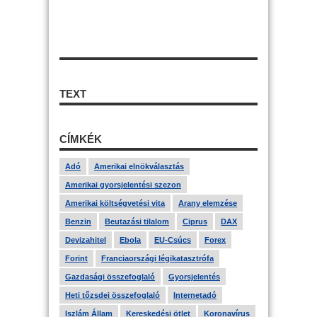
TEXT
CÍMKÉK
Adó
Amerikai elnökválasztás
Amerikai gyorsjelentési szezon
Amerikai költségvetési vita
Arany elemzése
Benzin
Beutazási tilalom
Ciprus
DAX
Devizahitel
Ebola
EU-Csúcs
Forex
Forint
Franciaországi légikatasztrófa
Gazdasági összefoglaló
Gyorsjelentés
Heti tőzsdei összefoglaló
Internetadó
Iszlám Állam
Kereskedési ötlet
Koronavírus