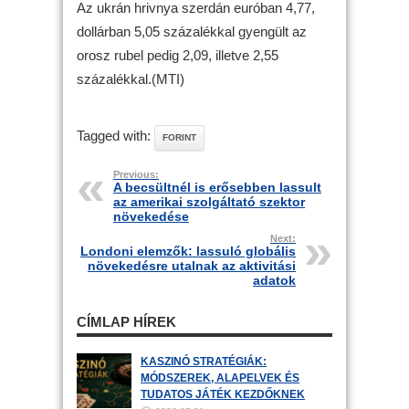
Az ukrán hrivnya szerdán euróban 4,77,
dollárban 5,05 százalékkal gyengült az
orosz rubel pedig 2,09, illetve 2,55
százalékkal.(MTI)
Tagged with:
FORINT
Previous:
A becsültnél is erősebben lassult
az amerikai szolgáltató szektor
növekedése
Next:
Londoni elemzők: lassuló globális
növekedésre utalnak az aktivitási
adatok
CÍMLAP HÍREK
KASZINÓ STRATÉGIÁK:
MÓDSZEREK, ALAPELVEK ÉS
TUDATOS JÁTÉK KEZDŐKNEK