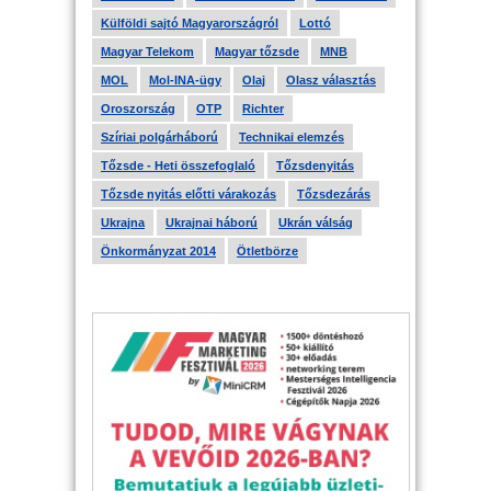
Külföldi sajtó Magyarországról
Lottó
Magyar Telekom
Magyar tőzsde
MNB
MOL
Mol-INA-ügy
Olaj
Olasz választás
Oroszország
OTP
Richter
Szíriai polgárháború
Technikai elemzés
Tőzsde - Heti összefoglaló
Tőzsdenyitás
Tőzsde nyitás előtti várakozás
Tőzsdezárás
Ukrajna
Ukrajnai háború
Ukrán válság
Önkormányzat 2014
Ötletbörze