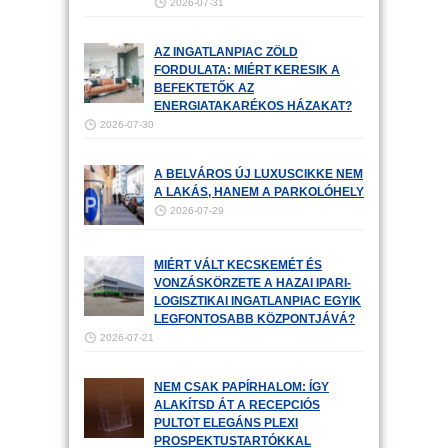
2026-07-31
AZ INGATLANPIAC ZÖLD
FORDULATA: MIÉRT KERESIK A
BEFEKTETŐK AZ
ENERGIATAKARÉKOS HÁZAKAT?
2026-07-30
A BELVÁROS ÚJ LUXUSCIKKE NEM
A LAKÁS, HANEM A PARKOLÓHELY
2026-07-29
MIÉRT VÁLT KECSKEMÉT ÉS
VONZÁSKÖRZETE A HAZAI IPARI-
LOGISZTIKAI INGATLANPIAC EGYIK
LEGFONTOSABB KÖZPONTJÁVÁ?
2026-07-21
NEM CSAK PAPÍRHALOM: ÍGY
ALAKÍTSD ÁT A RECEPCIÓS
PULTOT ELEGÁNS PLEXI
PROSPEKTUSTARTÓKKAL