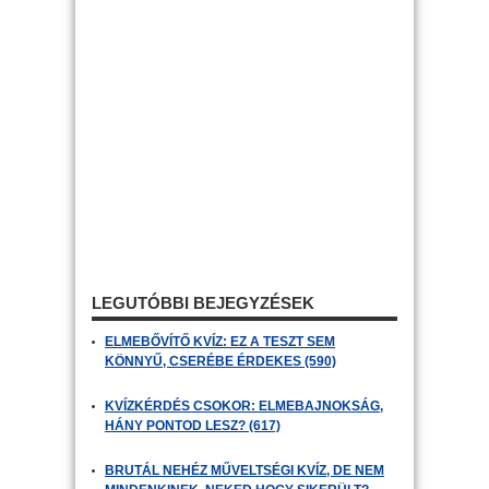
LEGUTÓBBI BEJEGYZÉSEK
ELMEBŐVÍTŐ KVÍZ: EZ A TESZT SEM
KÖNNYŰ, CSERÉBE ÉRDEKES (590)
KVÍZKÉRDÉS CSOKOR: ELMEBAJNOKSÁG,
HÁNY PONTOD LESZ? (617)
BRUTÁL NEHÉZ MŰVELTSÉGI KVÍZ, DE NEM