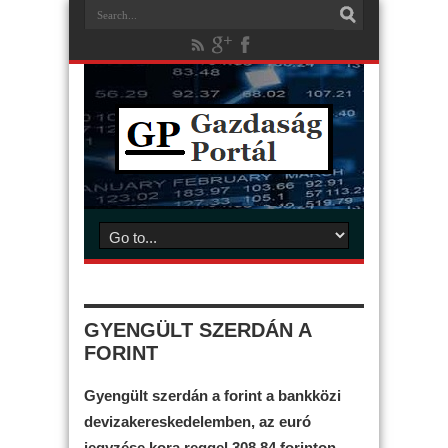
GYENGÜLT SZERDÁN A
FORINT
Gyengült szerdán a forint a bankközi
devizakereskedelemben, az euró
jegyzése kora reggel 308,84 forinton,