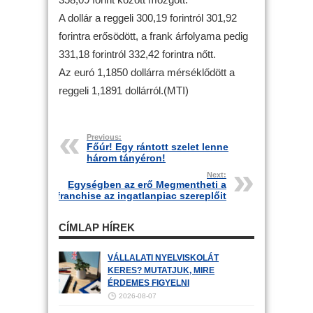
A dollár a reggeli 300,19 forintról 301,92
forintra erősödött, a frank árfolyama pedig
331,18 forintról 332,42 forintra nőtt.
Az euró 1,1850 dollárra mérséklődött a
reggeli 1,1891 dollárról.(MTI)
Previous:
Főúr! Egy rántott szelet lenne
három tányéron!
Next:
Egységben az erő Megmentheti a
franchise az ingatlanpiac szereplőit
CÍMLAP HÍREK
VÁLLALATI NYELVISKOLÁT
KERES? MUTATJUK, MIRE
ÉRDEMES FIGYELNI
2026-08-07