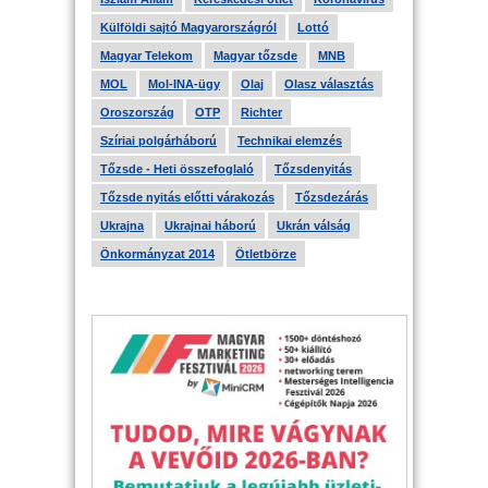
Külföldi sajtó Magyarországról
Lottó
Magyar Telekom
Magyar tőzsde
MNB
MOL
Mol-INA-ügy
Olaj
Olasz választás
Oroszország
OTP
Richter
Szíriai polgárháború
Technikai elemzés
Tőzsde - Heti összefoglaló
Tőzsdenyitás
Tőzsde nyitás előtti várakozás
Tőzsdezárás
Ukrajna
Ukrajnai háború
Ukrán válság
Önkormányzat 2014
Ötletbörze