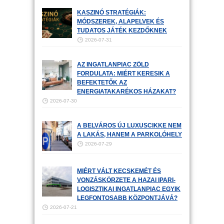
KASZINÓ STRATÉGIÁK:
MÓDSZEREK, ALAPELVEK ÉS
TUDATOS JÁTÉK KEZDŐKNEK
2026-07-31
AZ INGATLANPIAC ZÖLD
FORDULATA: MIÉRT KERESIK A
BEFEKTETŐK AZ
ENERGIATAKARÉKOS HÁZAKAT?
2026-07-30
A BELVÁROS ÚJ LUXUSCIKKE NEM
A LAKÁS, HANEM A PARKOLÓHELY
2026-07-29
MIÉRT VÁLT KECSKEMÉT ÉS
VONZÁSKÖRZETE A HAZAI IPARI-
LOGISZTIKAI INGATLANPIAC EGYIK
LEGFONTOSABB KÖZPONTJÁVÁ?
2026-07-21