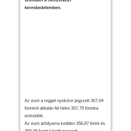
kereskedelemben.
Az euró a reggel nyolckor jegyzett 357,04
forintról délután fél hétre 357,79 forintra
erősödött.
Az euró árfolyama kedden 356,87 forint és
358,09 forint között mozgott.