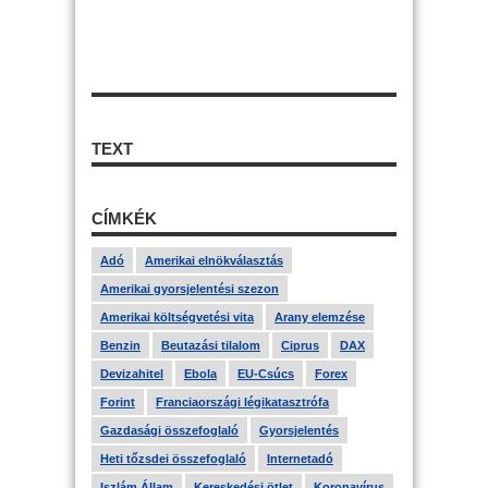
TEXT
CÍMKÉK
Adó
Amerikai elnökválasztás
Amerikai gyorsjelentési szezon
Amerikai költségvetési vita
Arany elemzése
Benzin
Beutazási tilalom
Ciprus
DAX
Devizahitel
Ebola
EU-Csúcs
Forex
Forint
Franciaországi légikatasztrófa
Gazdasági összefoglaló
Gyorsjelentés
Heti tőzsdei összefoglaló
Internetadó
Iszlám Állam
Kereskedési ötlet
Koronavírus