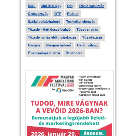
MOL
Mol-INA-ügy
Olaj
Olasz választás
Oroszország
OTP
Richter
Szíriai polgárháború
Technikai elemzés
Tőzsde - Heti összefoglaló
Tőzsdenyitás
Tőzsde nyitás előtti várakozás
Tőzsdezárás
Ukrajna
Ukrajnai háború
Ukrán válság
Önkormányzat 2014
Ötletbörze