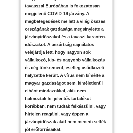
tavasszal Európában is fokozatosan
megjelenő COVID-19 járvány. A
megbetegedések mellett a világ összes
országának gazdasága megsínylette a
járványidőszakot és a tavaszi karantén-
időszakot. A bezártság sajnálatos
velejárója lett, hogy nagyon sok
vállalkozó, kis- és nagyobb vállalkozás
és cég tönkrement, esetleg csődközeli
helyzetbe került. A vírus nem kímélte a
magyar gazdaságot sem, kíméletlenül
elbánt mindazokkal, akik nem
halmoztak fel jelentős tartalékot
korábban, nem tudtak felkészülni, vagy
hirtelen reagálni, vagy éppen a
járványidőszak alatt nem menedzselték
jól erőforrásaikat.