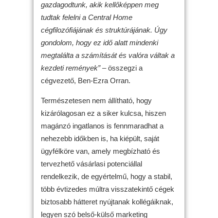
gazdagodtunk, akik kellőképpen meg
tudtak felelni a Central Home
cégfilozófiájának és struktúrájának. Úgy
gondolom, hogy ez idő alatt mindenki
megtalálta a számítását és valóra váltak a
kezdeti remények”
– összegzi a
cégvezető, Ben-Ezra Orran.
Természetesen nem állítható, hogy
kizárólagosan ez a siker kulcsa, hiszen
magánzó ingatlanos is fennmaradhat a
nehezebb időkben is, ha kiépült, saját
ügyfélköre van, amely megbízható és
tervezhető vásárlasi potenciállal
rendelkezik, de egyértelmű, hogy a stabil,
több évtizedes múltra visszatekintő cégek
biztosabb hátteret nyújtanak kollégáiknak,
legyen szó belső-külső marketing