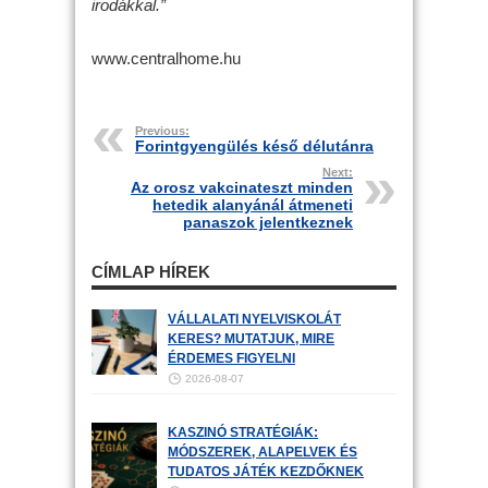
irodákkal.”
www.centralhome.hu
Previous:
Forintgyengülés késő délutánra
Next:
Az orosz vakcinateszt minden
hetedik alanyánál átmeneti
panaszok jelentkeznek
CÍMLAP HÍREK
VÁLLALATI NYELVISKOLÁT
KERES? MUTATJUK, MIRE
ÉRDEMES FIGYELNI
2026-08-07
KASZINÓ STRATÉGIÁK:
MÓDSZEREK, ALAPELVEK ÉS
TUDATOS JÁTÉK KEZDŐKNEK