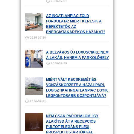
2026-07-31
AZ INGATLANPIAC ZÖLD
FORDULATA: MIÉRT KERESIK A
BEFEKTETŐK AZ
ENERGIATAKARÉKOS HÁZAKAT?
2026-07-30
A BELVÁROS ÚJ LUXUSCIKKE NEM
A LAKÁS, HANEM A PARKOLÓHELY
2026-07-29
MIÉRT VÁLT KECSKEMÉT ÉS
VONZÁSKÖRZETE A HAZAI IPARI-
LOGISZTIKAI INGATLANPIAC EGYIK
LEGFONTOSABB KÖZPONTJÁVÁ?
2026-07-21
NEM CSAK PAPÍRHALOM: ÍGY
ALAKÍTSD ÁT A RECEPCIÓS
PULTOT ELEGÁNS PLEXI
PROSPEKTUSTARTÓKKAL