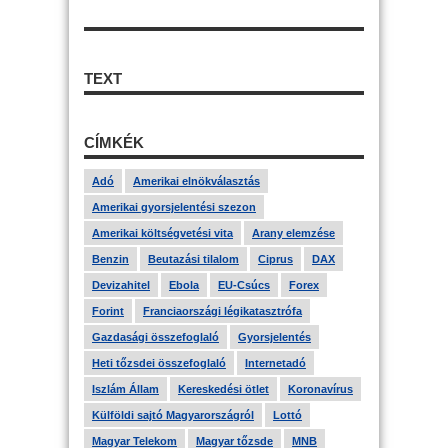
TEXT
CÍMKÉK
Adó
Amerikai elnökválasztás
Amerikai gyorsjelentési szezon
Amerikai költségvetési vita
Arany elemzése
Benzin
Beutazási tilalom
Ciprus
DAX
Devizahitel
Ebola
EU-Csúcs
Forex
Forint
Franciaországi légikatasztrófa
Gazdasági összefoglaló
Gyorsjelentés
Heti tőzsdei összefoglaló
Internetadó
Iszlám Állam
Kereskedési ötlet
Koronavírus
Külföldi sajtó Magyarországról
Lottó
Magyar Telekom
Magyar tőzsde
MNB