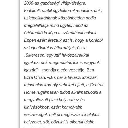
2008-as gazdasági világválságra.
Kialakult, stabil ügyfélkörrel rendelkezünk,
üzletpolitikánknak köszönhetően pedig
megtalálhatja mind ügyfél, mind az
értékesítő kolléga a számításait nálunk.
Éppen ezért éreztük azt is, hogy a korábbi
szlogenünket is átformáljuk, és a
„Sikeresen, együtt!” hívószavakkal
igyekezzünk megmutatni, kik is vagyunk
igazán
” – mondja a cég vezetője, Ben-
Ezra Orran.
–„És bár a tavaszi időszak
mindenkin komoly sebeket ejtett, a Central
Home rugalmasan tudott alkalmazkodni a
megváltozott piaci helyzethez és
kihívásokhoz, ezért komolyabb
veszteségek nélkül megúszta a kialakult
helyzetet, sőt, bővülni is sikerült újabb