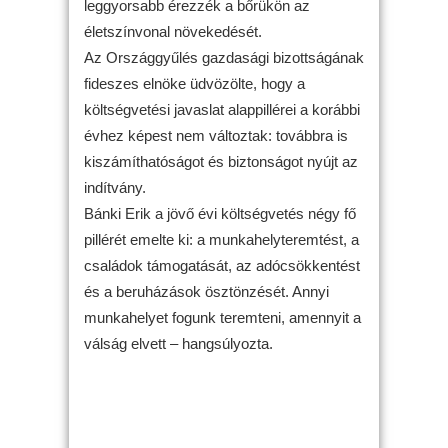
leggyorsabb érezzék a bőrükön az
életszínvonal növekedését.
Az Országgyűlés gazdasági bizottságának
fideszes elnöke üdvözölte, hogy a
költségvetési javaslat alappillérei a korábbi
évhez képest nem változtak: továbbra is
kiszámíthatóságot és biztonságot nyújt az
indítvány.
Bánki Erik a jövő évi költségvetés négy fő
pillérét emelte ki: a munkahelyteremtést, a
családok támogatását, az adócsökkentést
és a beruházások ösztönzését. Annyi
munkahelyet fogunk teremteni, amennyit a
válság elvett – hangsúlyozta.