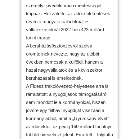
személyi jövedelemadó mentességet
kapnak. Hozzátette: az adócsökkentések
révén a magyar családoknál és
vállalkozásoknál 2022-ben 423 milliárd
forint marad.
A beruházásösztönzésről szólva
örömtelinek nevezte, hogy az utóbbi
években nemcsak a külföldi, hanem a
hazai nagyvállalatok és a kkv-szektor
beruházásai is emelkednek.
A Fidesz frakcióvezető-helyettese arra is
rámutatott: a nyugdíjasok támogatásáról
sem mondott le a kormányoldal, hiszen
jövőre egy félhavi nyugdíjat visszaad a
kormány abból, amit a „Gyurcsány elvett”
az idősektől, ez pedig 160 milliárd forintnyi
többletjövedelmet jelent. Emellett – folytatta