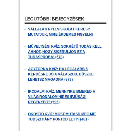
LEGUTÓBBI BEJEGYZÉSEK
VÁLLALATI NYELVISKOLÁT KERES?
MUTATJUK, MIRE ÉRDEMES FIGYELNI
MŰVELTSÉGI KVÍZ: SOKRÉTŰ TUDÁS KELL
AHHOZ, HOGY SIKERÜLJÖN EZ A
TUDÁSPRÓBA! (578)
AGYTORNA KVÍZ: HA LEGALÁBB 5
KÉRDÉSRE JÓ A VÁLASZOD, BÜSZKE
LEHETSZ MAGADRA (873)
IRODALMI KVÍZ: MENNYIRE ISMERED A
VILÁGIRODALOM HÍRES IFJÚSÁGI
REGÉNYEIT? (595)
OKOSÍTÓ KVÍZ: MOST MUTASD MEG MIT
TUDSZ! HÁNY PONTOD LETT? (461)