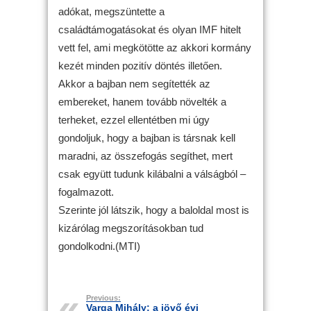
adókat, megszüntette a
családtámogatásokat és olyan IMF hitelt
vett fel, ami megkötötte az akkori kormány
kezét minden pozitív döntés illetően.
Akkor a bajban nem segítették az
embereket, hanem tovább növelték a
terheket, ezzel ellentétben mi úgy
gondoljuk, hogy a bajban is társnak kell
maradni, az összefogás segíthet, mert
csak együtt tudunk kilábalni a válságból –
fogalmazott.
Szerinte jól látszik, hogy a baloldal most is
kizárólag megszorításokban tud
gondolkodni.(MTI)
Previous:
Varga Mihály: a jövő évi