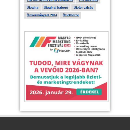
Tőzsde nyitás előtti várakozás
Tőzsdezárás
Ukrajna
Ukrajnai háború
Ukrán válság
Önkormányzat 2014
Ötletbörze