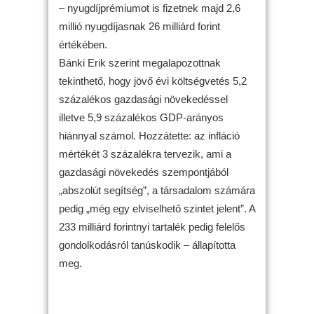
– nyugdíjprémiumot is fizetnek majd 2,6
millió nyugdíjasnak 26 milliárd forint
értékében.
Bánki Erik szerint megalapozottnak
tekinthető, hogy jövő évi költségvetés 5,2
százalékos gazdasági növekedéssel
illetve 5,9 százalékos GDP-arányos
hiánnyal számol. Hozzátette: az infláció
mértékét 3 százalékra tervezik, ami a
gazdasági növekedés szempontjából
„abszolút segítség”, a társadalom számára
pedig „még egy elviselhető szintet jelent”. A
233 milliárd forintnyi tartalék pedig felelős
gondolkodásról tanúskodik – állapította
meg.