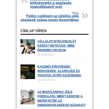
költségvetés a gazdaság
újraindításáról szól
Next:
Felére csökkent az üdülési célú
utazások száma tavaly Ausztriában
CÍMLAP HÍREK
VÁLLALATI NYELVISKOLÁT
KERES? MUTATJUK, MIRE
ÉRDEMES FIGYELNI
2026-08-07
KASZINÓ STRATÉGIÁK:
MÓDSZEREK, ALAPELVEK ÉS
TUDATOS JÁTÉK KEZDŐKNEK
2026-07-31
AZ INGATLANPIAC ZÖLD
FORDULATA: MIÉRT KERESIK A
BEFEKTETŐK AZ
ENERGIATAKARÉKOS HÁZAKAT?