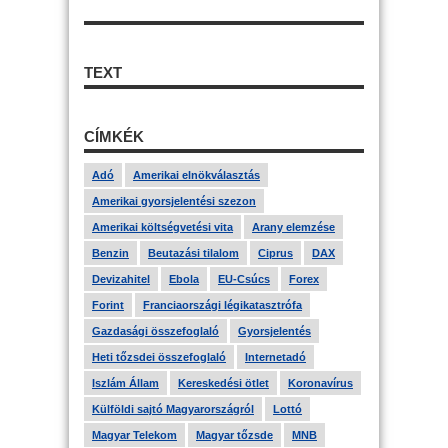
TEXT
CÍMKÉK
Adó
Amerikai elnökválasztás
Amerikai gyorsjelentési szezon
Amerikai költségvetési vita
Arany elemzése
Benzin
Beutazási tilalom
Ciprus
DAX
Devizahitel
Ebola
EU-Csúcs
Forex
Forint
Franciaországi légikatasztrófa
Gazdasági összefoglaló
Gyorsjelentés
Heti tőzsdei összefoglaló
Internetadó
Iszlám Állam
Kereskedési ötlet
Koronavírus
Külföldi sajtó Magyarországról
Lottó
Magyar Telekom
Magyar tőzsde
MNB