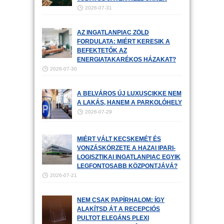
2026-07-31
AZ INGATLANPIAC ZÖLD
FORDULATA: MIÉRT KERESIK A
BEFEKTETŐK AZ
ENERGIATAKARÉKOS HÁZAKAT?
2026-07-30
A BELVÁROS ÚJ LUXUSCIKKE NEM
A LAKÁS, HANEM A PARKOLÓHELY
2026-07-29
MIÉRT VÁLT KECSKEMÉT ÉS
VONZÁSKÖRZETE A HAZAI IPARI-
LOGISZTIKAI INGATLANPIAC EGYIK
LEGFONTOSABB KÖZPONTJÁVÁ?
2026-07-21
NEM CSAK PAPÍRHALOM: ÍGY
ALAKÍTSD ÁT A RECEPCIÓS
PULTOT ELEGÁNS PLEXI