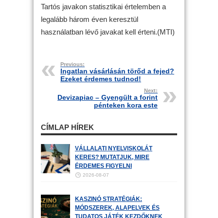
Tartós javakon statisztikai értelemben a
legalább három éven keresztül
használatban lévő javakat kell érteni.(MTI)
Previous:
Ingatlan vásárlásán törőd a fejed?
Ezeket érdemes tudnod!
Next:
Devizapiac – Gyengült a forint
pénteken kora este
CÍMLAP HÍREK
VÁLLALATI NYELVISKOLÁT
KERES? MUTATJUK, MIRE
ÉRDEMES FIGYELNI
2026-08-07
KASZINÓ STRATÉGIÁK:
MÓDSZEREK, ALAPELVEK ÉS
TUDATOS JÁTÉK KEZDŐKNEK