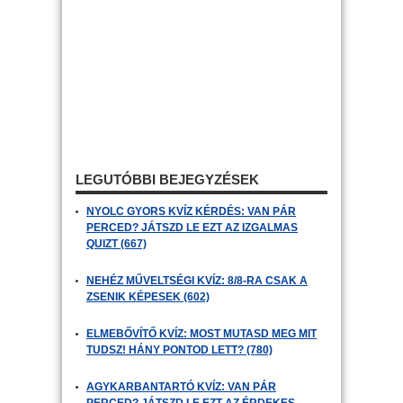
LEGUTÓBBI BEJEGYZÉSEK
NYOLC GYORS KVÍZ KÉRDÉS: VAN PÁR
PERCED? JÁTSZD LE EZT AZ IZGALMAS
QUIZT (667)
NEHÉZ MŰVELTSÉGI KVÍZ: 8/8-RA CSAK A
ZSENIK KÉPESEK (602)
ELMEBŐVÍTŐ KVÍZ: MOST MUTASD MEG MIT
TUDSZ! HÁNY PONTOD LETT? (780)
AGYKARBANTARTÓ KVÍZ: VAN PÁR