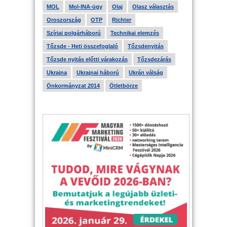
MOL
Mol-INA-ügy
Olaj
Olasz választás
Oroszország
OTP
Richter
Szíriai polgárháború
Technikai elemzés
Tőzsde - Heti összefoglaló
Tőzsdenyitás
Tőzsde nyitás előtti várakozás
Tőzsdezárás
Ukrajna
Ukrajnai háború
Ukrán válság
Önkormányzat 2014
Ötletbörze