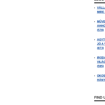
VÁLL
MIRE
MŰVE
AHHO
(578)
AGYT
JÓ A
(873)
IROD
VILÁ
(595)
OKOS
HÁNY
FIND