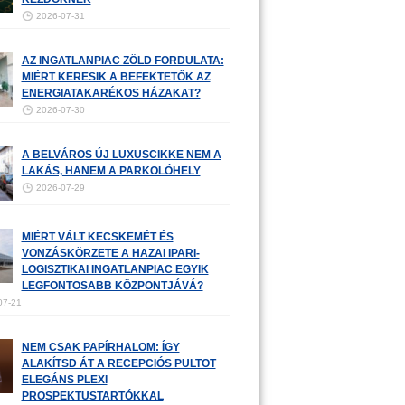
2026-07-31
AZ INGATLANPIAC ZÖLD FORDULATA:
MIÉRT KERESIK A BEFEKTETŐK AZ
ENERGIATAKARÉKOS HÁZAKAT?
2026-07-30
A BELVÁROS ÚJ LUXUSCIKKE NEM A
LAKÁS, HANEM A PARKOLÓHELY
2026-07-29
MIÉRT VÁLT KECSKEMÉT ÉS
VONZÁSKÖRZETE A HAZAI IPARI-
LOGISZTIKAI INGATLANPIAC EGYIK
LEGFONTOSABB KÖZPONTJÁVÁ?
07-21
NEM CSAK PAPÍRHALOM: ÍGY
ALAKÍTSD ÁT A RECEPCIÓS PULTOT
ELEGÁNS PLEXI
PROSPEKTUSTARTÓKKAL