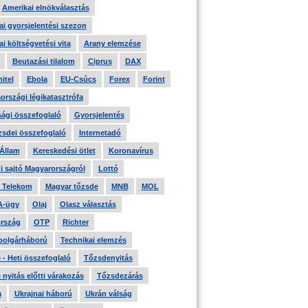
Amerikai elnökválasztás
i gyorsjelentési szezon
i költségvetési vita
Arany elemzése
Beutazási tilalom
Ciprus
DAX
itel
Ebola
EU-Csúcs
Forex
Forint
országi légikatasztrófa
ági összefoglaló
Gyorsjelentés
zsdei összefoglaló
Internetadó
 Állam
Kereskedési ötlet
Koronavírus
i sajtó Magyarországról
Lottó
 Telekom
Magyar tőzsde
MNB
MOL
A-ügy
Olaj
Olasz választás
rszág
OTP
Richter
 polgárháború
Technikai elemzés
- Heti összefoglaló
Tőzsdenyitás
nyitás előtti várakozás
Tőzsdezárás
a
Ukrajnai háború
Ukrán válság