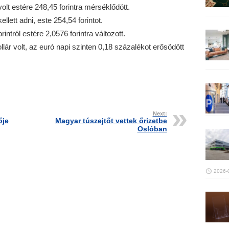
volt estére 248,45 forintra mérséklődött.
ellett adni, este 254,54 forintot.
intról estére 2,0576 forintra változott.
lár volt, az euró napi szinten 0,18 százalékot erősödött
Next:
ője
Magyar túszejtőt vettek őrizetbe
Oslóban
2026-