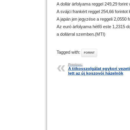
A dollár árfolyama reggel 249,29 forint 
A svájci frankért reggel 254,66 forintot k
A japán jen jegyzése a reggeli 2,0550 for
Az euró árfolyama hétfő este 1,2315 dol
a dollárral szemben.(MTI)
Tagged with:
FORINT
Previous:
A titkosszolgálat egykori vezet
lett az új koszovói házelnök