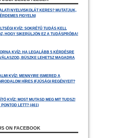
ALATI NYELVISKOLÁT KERES? MUTATJUK,
 ÉRDEMES FIGYELNI
LTSÉGI KVÍZ: SOKRÉTŰ TUDÁS KELL
Z, HOGY SIKERÜLJÖN EZ A TUDÁSPRÓBA!
ORNA KVÍZ: HA LEGALÁBB 5 KÉRDÉSRE
 VÁLASZOD, BÜSZKE LEHETSZ MAGADRA
ALMI KVÍZ: MENNYIRE ISMERED A
GIRODALOM HÍRES IFJÚSÁGI REGÉNYEIT?
ÍTÓ KVÍZ: MOST MUTASD MEG MIT TUDSZ!
 PONTOD LETT? (461)
 US ON FACEBOOK