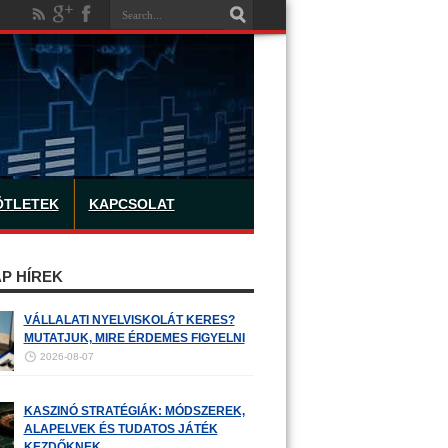
ÖTLETEK
KAPCSOLAT
P HÍREK
VÁLLALATI NYELVISKOLÁT KERES?
MUTATJUK, MIRE ÉRDEMES FIGYELNI
2026-08-07
KASZINÓ STRATÉGIÁK: MÓDSZEREK,
ALAPELVEK ÉS TUDATOS JÁTÉK
KEZDŐKNEK