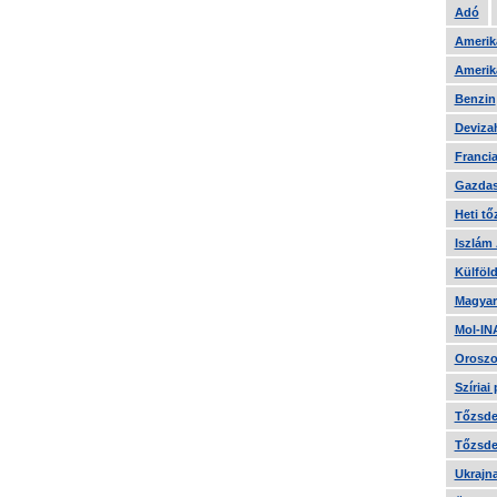
Adó
Amerika
Amerika
Benzin
Devizah
Francia
Gazdas
Heti tő
Iszlám
Külföld
Magyar
Mol-IN
Oroszo
Szíriai
Tőzsde 
Tőzsde 
Ukrajn