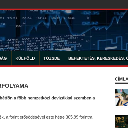
SÁG
KÜLFÖLD
TŐZSDE
BEFEKTETÉS, KERESKEDÉS, 
CÍMLA
RFOLYAMA
a hétfőn a főbb nemzetközi devizákkal szemben a
k, a forint erősödésével este hétre 305,99 forintra