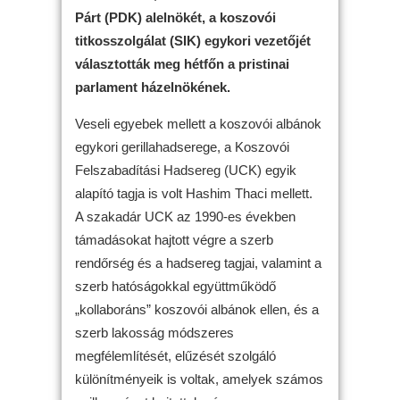
Párt (PDK) alelnökét, a koszovói
titkosszolgálat (SIK) egykori vezetőjét
választották meg hétfőn a pristinai
parlament házelnökének.
Veseli egyebek mellett a koszovói albánok
egykori gerillahadserege, a Koszovói
Felszabadítási Hadsereg (UCK) egyik
alapító tagja is volt Hashim Thaci mellett.
A szakadár UCK az 1990-es években
támadásokat hajtott végre a szerb
rendőrség és a hadsereg tagjai, valamint a
szerb hatóságokkal együttműködő
„kollaboráns” koszovói albánok ellen, és a
szerb lakosság módszeres
megfélemlítését, elűzését szolgáló
különítményeik is voltak, amelyek számos