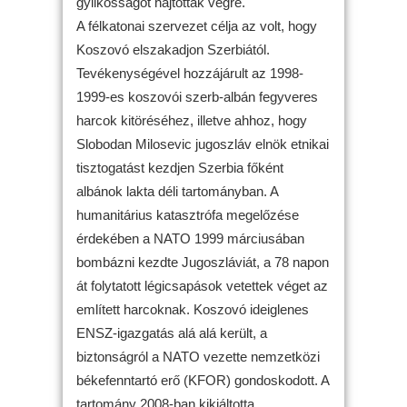
gyilkosságot hajtottak végre.
A félkatonai szervezet célja az volt, hogy
Koszovó elszakadjon Szerbiától.
Tevékenységével hozzájárult az 1998-
1999-es koszovói szerb-albán fegyveres
harcok kitöréséhez, illetve ahhoz, hogy
Slobodan Milosevic jugoszláv elnök etnikai
tisztogatást kezdjen Szerbia főként
albánok lakta déli tartományban. A
humanitárius katasztrófa megelőzése
érdekében a NATO 1999 márciusában
bombázni kezdte Jugoszláviát, a 78 napon
át folytatott légicsapások vetettek véget az
említett harcoknak. Koszovó ideiglenes
ENSZ-igazgatás alá alá került, a
biztonságról a NATO vezette nemzetközi
békefenntartó erő (KFOR) gondoskodott. A
tartomány 2008-ban kikiáltotta