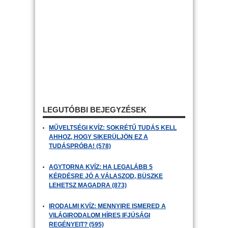
LEGUTÓBBI BEJEGYZÉSEK
MŰVELTSÉGI KVÍZ: SOKRÉTŰ TUDÁS KELL
AHHOZ, HOGY SIKERÜLJÖN EZ A
TUDÁSPRÓBA! (578)
AGYTORNA KVÍZ: HA LEGALÁBB 5
KÉRDÉSRE JÓ A VÁLASZOD, BÜSZKE
LEHETSZ MAGADRA (873)
IRODALMI KVÍZ: MENNYIRE ISMERED A
VILÁGIRODALOM HÍRES IFJÚSÁGI
REGÉNYEIT? (595)