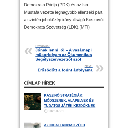
Demokrata Pártja (PDK) és az Isa
Mustafa vezette legnagyobb ellenzéki párt,
a szintén jobbközép irányultságú Koszovói
Demokrata Szövetség (LDK).(MTI)
Previous:
Jónak lenni jó! – A vasárnapi
műsorfolyam az Ökumenikus
Segélyszervezetről szól
Next:
Erősödőtt a forint árfolyama
CÍMLAP HÍREK
KASZINÓ STRATÉGIÁK:
MÓDSZEREK, ALAPELVEK ÉS
TUDATOS JÁTÉK KEZDŐKNEK
2026-07-31
AZ INGATLANPIAC ZÖLD