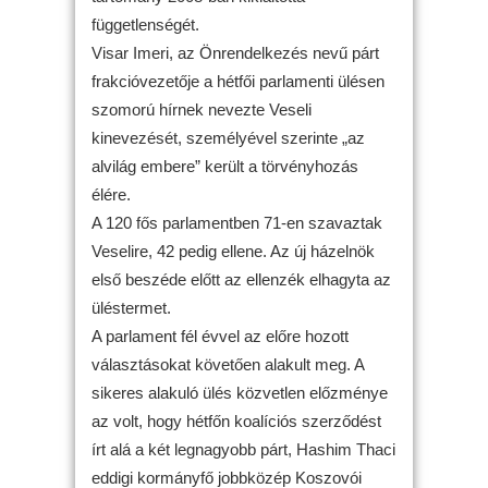
függetlenségét.
Visar Imeri, az Önrendelkezés nevű párt
frakcióvezetője a hétfői parlamenti ülésen
szomorú hírnek nevezte Veseli
kinevezését, személyével szerinte „az
alvilág embere” került a törvényhozás
élére.
A 120 fős parlamentben 71-en szavaztak
Veselire, 42 pedig ellene. Az új házelnök
első beszéde előtt az ellenzék elhagyta az
üléstermet.
A parlament fél évvel az előre hozott
választásokat követően alakult meg. A
sikeres alakuló ülés közvetlen előzménye
az volt, hogy hétfőn koalíciós szerződést
írt alá a két legnagyobb párt, Hashim Thaci
eddigi kormányfő jobbközép Koszovói