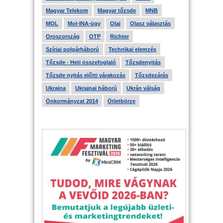
Magyar Telekom
Magyar tőzsde
MNB
MOL
Mol-INA-ügy
Olaj
Olasz választás
Oroszország
OTP
Richter
Szíriai polgárháború
Technikai elemzés
Tőzsde - Heti összefoglaló
Tőzsdenyitás
Tőzsde nyitás előtti várakozás
Tőzsdezárás
Ukrajna
Ukrajnai háború
Ukrán válság
Önkormányzat 2014
Ötletbörze