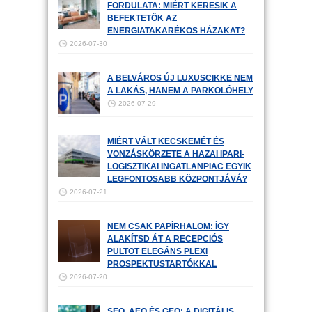
FORDULATA: MIÉRT KERESIK A
BEFEKTETŐK AZ
ENERGIATAKARÉKOS HÁZAKAT?
2026-07-30
A BELVÁROS ÚJ LUXUSCIKKE NEM
A LAKÁS, HANEM A PARKOLÓHELY
2026-07-29
MIÉRT VÁLT KECSKEMÉT ÉS
VONZÁSKÖRZETE A HAZAI IPARI-
LOGISZTIKAI INGATLANPIAC EGYIK
LEGFONTOSABB KÖZPONTJÁVÁ?
2026-07-21
NEM CSAK PAPÍRHALOM: ÍGY
ALAKÍTSD ÁT A RECEPCIÓS
PULTOT ELEGÁNS PLEXI
PROSPEKTUSTARTÓKKAL
2026-07-20
SEO, AEO ÉS GEO: A DIGITÁLIS