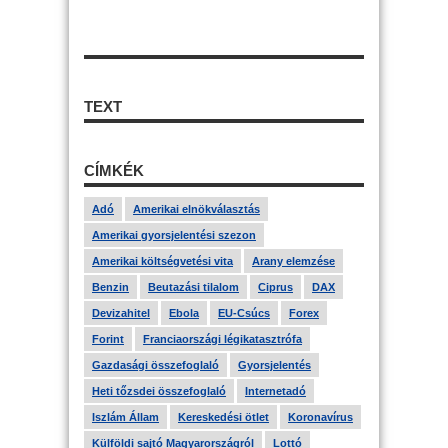
TEXT
CÍMKÉK
Adó
Amerikai elnökválasztás
Amerikai gyorsjelentési szezon
Amerikai költségvetési vita
Arany elemzése
Benzin
Beutazási tilalom
Ciprus
DAX
Devizahitel
Ebola
EU-Csúcs
Forex
Forint
Franciaországi légikatasztrófa
Gazdasági összefoglaló
Gyorsjelentés
Heti tőzsdei összefoglaló
Internetadó
Iszlám Állam
Kereskedési ötlet
Koronavírus
Külföldi sajtó Magyarországról
Lottó