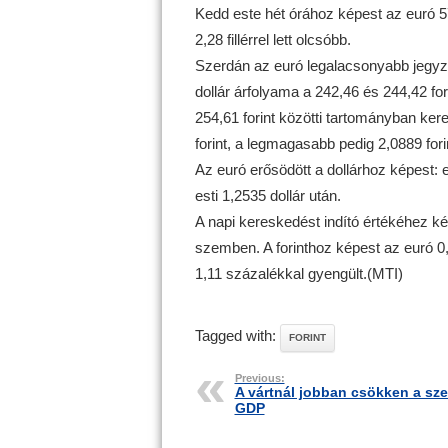
Kedd este hét órához képest az euró 57 f
2,28 fillérrel lett olcsóbb.
Szerdán az euró legalacsonyabb jegyzé
dollár árfolyama a 242,46 és 244,42 fo
254,61 forint közötti tartományban ker
forint, a legmagasabb pedig 2,0889 forin
Az euró erősödött a dollárhoz képest: e
esti 1,2535 dollár után.
A napi kereskedést indító értékéhez ké
szemben. A forinthoz képest az euró 0,23
1,11 százalékkal gyengült.(MTI)
Tagged with:
FORINT
Previous:
A vártnál jobban csökken a sze
GDP