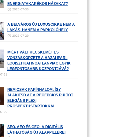
ENERGIATAKARÉKOS HÁZAKAT?
2026-07-30
A BELVÁROS ÚJ LUXUSCIKKE NEM A
LAKÁS, HANEM A PARKOLÓHELY
2026-07-29
MIÉRT VÁLT KECSKEMÉT ÉS
VONZÁSKÖRZETE A HAZAI IPARI-
LOGISZTIKAI INGATLANPIAC EGYIK
LEGFONTOSABB KÖZPONTJÁVÁ?
07-21
NEM CSAK PAPÍRHALOM: ÍGY
ALAKÍTSD ÁT A RECEPCIÓS PULTOT
ELEGÁNS PLEXI
PROSPEKTUSTARTÓKKAL
07-20
SEO, AEO ÉS GEO: A DIGITÁLIS
LÁTHATÓSÁG ÚJ ALAPPILLÉREI