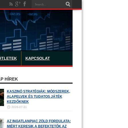
ÖTLETEK
KAPCSOLAT
P HÍREK
KASZINÓ STRATÉGIÁK: MÓDSZEREK,
ALAPELVEK ÉS TUDATOS JÁTÉK
KEZDŐKNEK
2026-07-31
AZ INGATLANPIAC ZÖLD FORDULATA:
MIÉRT KERESIK A BEFEKTETŐK AZ