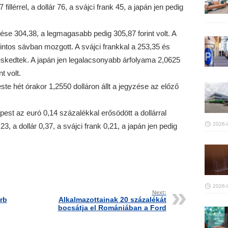
illérrel, a dollár 76, a svájci frank 45, a japán jen pedig
se 304,38, a legmagasabb pedig 305,87 forint volt. A
rintos sávban mozgott. A svájci frankkal a 253,35 és
eskedtek. A japán jen legalacsonyabb árfolyama 2,0625
t volt.
ste hét órakor 1,2550 dolláron állt a jegyzése az előző
pest az euró 0,14 százalékkal erősödött a dollárral
2026-
, a dollár 0,37, a svájci frank 0,21, a japán jen pedig
2026-
Next:
rb
Alkalmazottainak 20 százalékát
bocsátja el Romániában a Ford