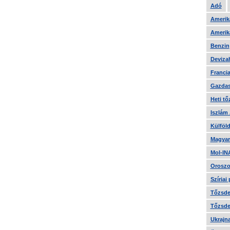
Adó
Amerika
Amerika
Benzin
Devizah
Francia
Gazdas
Heti tő
Iszlám
Külföld
Magyar
Mol-IN
Oroszo
Szíriai
Tőzsde 
Tőzsde 
Ukrajn