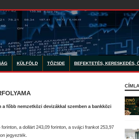
SÁG
KÜLFÖLD
TŐZSDE
BEFEKTETÉS, KERESKEDÉS, 
CÍMLA
RFOLYAMA
án a főbb nemzetközi devizákkal szemben a bankközi
orinton, a dollárt 243,09 forinton, a svájci frankot 253,97
ton jegyezték.