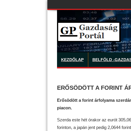
KEZDŐLAP
BELFÖLD -GAZDA
ERŐSÖDÖTT A FORINT Á
Erősödött a forint árfolyama szerd
piacon.
Szerda este hét órakor az eurót 305,06 f
forinton, a japán jent pedig 2,0644 forin