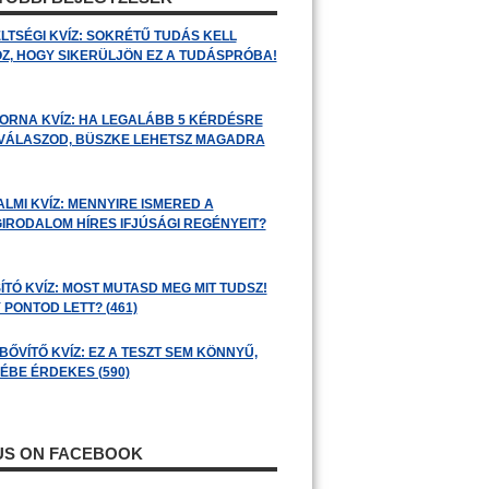
LTSÉGI KVÍZ: SOKRÉTŰ TUDÁS KELL
Z, HOGY SIKERÜLJÖN EZ A TUDÁSPRÓBA!
ORNA KVÍZ: HA LEGALÁBB 5 KÉRDÉSRE
 VÁLASZOD, BÜSZKE LEHETSZ MAGADRA
ALMI KVÍZ: MENNYIRE ISMERED A
GIRODALOM HÍRES IFJÚSÁGI REGÉNYEIT?
ÍTÓ KVÍZ: MOST MUTASD MEG MIT TUDSZ!
 PONTOD LETT? (461)
BŐVÍTŐ KVÍZ: EZ A TESZT SEM KÖNNYŰ,
ÉBE ÉRDEKES (590)
 US ON FACEBOOK