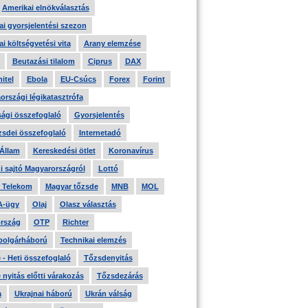
Amerikai elnökválasztás
i gyorsjelentési szezon
i költségvetési vita
Arany elemzése
Beutazási tilalom
Ciprus
DAX
itel
Ebola
EU-Csúcs
Forex
Forint
országi légikatasztrófa
ági összefoglaló
Gyorsjelentés
zsdei összefoglaló
Internetadó
 Állam
Kereskedési ötlet
Koronavírus
i sajtó Magyarországról
Lottó
 Telekom
Magyar tőzsde
MNB
MOL
A-ügy
Olaj
Olasz választás
rszág
OTP
Richter
 polgárháború
Technikai elemzés
- Heti összefoglaló
Tőzsdenyitás
nyitás előtti várakozás
Tőzsdezárás
a
Ukrajnai háború
Ukrán válság