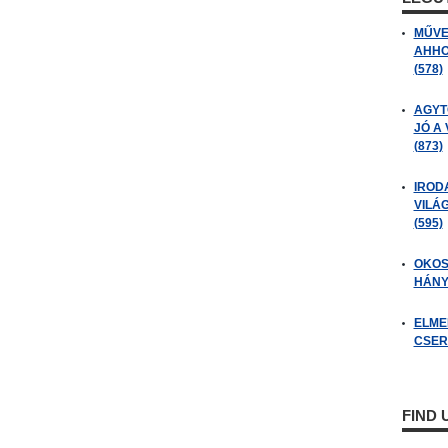
MŰVE
AHHO
(578)
AGYT
JÓ A
(873)
IROD
VILÁ
(595)
OKOS
HÁNY
ELME
CSER
FIND