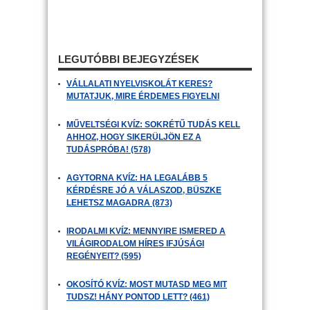
LEGUTÓBBI BEJEGYZÉSEK
VÁLLALATI NYELVISKOLÁT KERES?
MUTATJUK, MIRE ÉRDEMES FIGYELNI
MŰVELTSÉGI KVÍZ: SOKRÉTŰ TUDÁS KELL
AHHOZ, HOGY SIKERÜLJÖN EZ A
TUDÁSPRÓBA! (578)
AGYTORNA KVÍZ: HA LEGALÁBB 5
KÉRDÉSRE JÓ A VÁLASZOD, BÜSZKE
LEHETSZ MAGADRA (873)
IRODALMI KVÍZ: MENNYIRE ISMERED A
VILÁGIRODALOM HÍRES IFJÚSÁGI
REGÉNYEIT? (595)
OKOSÍTÓ KVÍZ: MOST MUTASD MEG MIT
TUDSZ! HÁNY PONTOD LETT? (461)