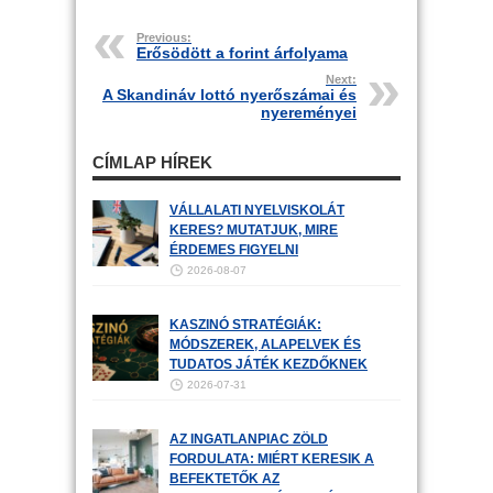
Previous:
Erősödött a forint árfolyama
Next:
A Skandináv lottó nyerőszámai és
nyereményei
CÍMLAP HÍREK
VÁLLALATI NYELVISKOLÁT
KERES? MUTATJUK, MIRE
ÉRDEMES FIGYELNI
2026-08-07
KASZINÓ STRATÉGIÁK:
MÓDSZEREK, ALAPELVEK ÉS
TUDATOS JÁTÉK KEZDŐKNEK
2026-07-31
AZ INGATLANPIAC ZÖLD
FORDULATA: MIÉRT KERESIK A
BEFEKTETŐK AZ