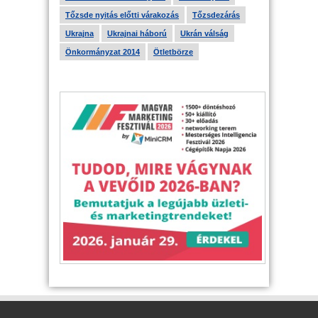
Tőzsde nyitás előtti várakozás
Tőzsdezárás
Ukrajna
Ukrajnai háború
Ukrán válság
Önkormányzat 2014
Ötletbörze