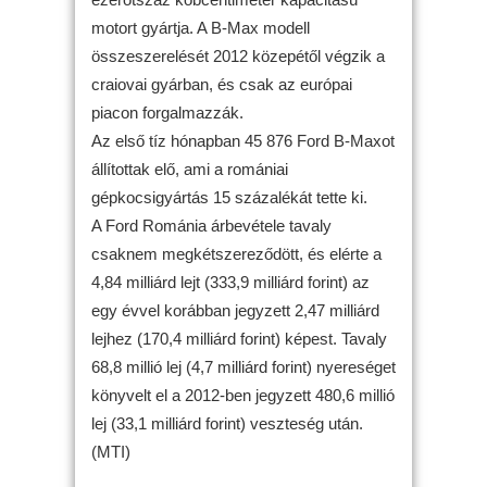
motort gyártja. A B-Max modell
összeszerelését 2012 közepétől végzik a
craiovai gyárban, és csak az európai
piacon forgalmazzák.
Az első tíz hónapban 45 876 Ford B-Maxot
állítottak elő, ami a romániai
gépkocsigyártás 15 százalékát tette ki.
A Ford Románia árbevétele tavaly
csaknem megkétszereződött, és elérte a
4,84 milliárd lejt (333,9 milliárd forint) az
egy évvel korábban jegyzett 2,47 milliárd
lejhez (170,4 milliárd forint) képest. Tavaly
68,8 millió lej (4,7 milliárd forint) nyereséget
könyvelt el a 2012-ben jegyzett 480,6 millió
lej (33,1 milliárd forint) veszteség után.
(MTI)