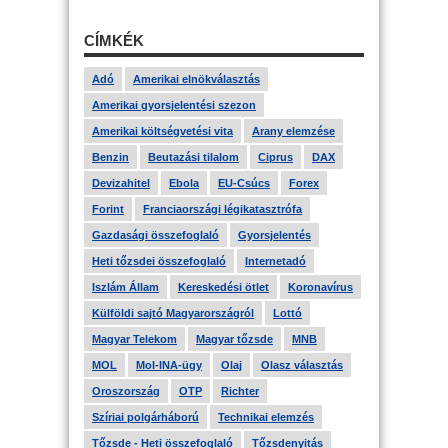
CÍMKÉK
Adó
Amerikai elnökválasztás
Amerikai gyorsjelentési szezon
Amerikai költségvetési vita
Arany elemzése
Benzin
Beutazási tilalom
Ciprus
DAX
Devizahitel
Ebola
EU-Csúcs
Forex
Forint
Franciaországi légikatasztrófa
Gazdasági összefoglaló
Gyorsjelentés
Heti tőzsdei összefoglaló
Internetadó
Iszlám Állam
Kereskedési ötlet
Koronavírus
Külföldi sajtó Magyarországról
Lottó
Magyar Telekom
Magyar tőzsde
MNB
MOL
Mol-INA-ügy
Olaj
Olasz választás
Oroszország
OTP
Richter
Szíriai polgárháború
Technikai elemzés
Tőzsde - Heti összefoglaló
Tőzsdenyitás