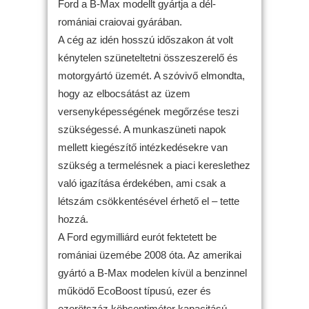
Ford a B-Max modellt gyártja a dél-
romániai craiovai gyárában.
A cég az idén hosszú időszakon át volt
kénytelen szüneteltetni összeszerelő és
motorgyártó üzemét. A szóvivő elmondta,
hogy az elbocsátást az üzem
versenyképességének megőrzése teszi
szükségessé. A munkaszüneti napok
mellett kiegészítő intézkedésekre van
szükség a termelésnek a piaci kereslethez
való igazítása érdekében, ami csak a
létszám csökkentésével érhető el – tette
hozzá.
A Ford egymilliárd eurót fektetett be
romániai üzemébe 2008 óta. Az amerikai
gyártó a B-Max modelen kívül a benzinnel
működő EcoBoost típusú, ezer és
ezerötszáz köbcentiméter kapacitású