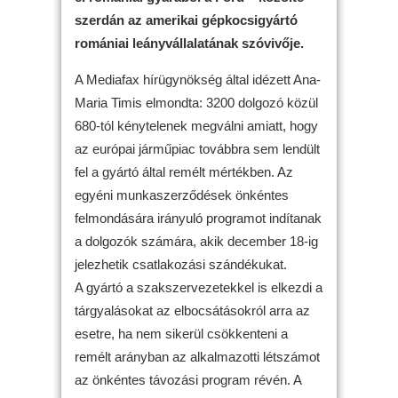
szerdán az amerikai gépkocsigyártó
romániai leányvállalatának szóvivője.
A Mediafax hírügynökség által idézett Ana-
Maria Timis elmondta: 3200 dolgozó közül
680-tól kénytelenek megválni amiatt, hogy
az európai járműpiac továbbra sem lendült
fel a gyártó által remélt mértékben. Az
egyéni munkaszerződések önkéntes
felmondására irányuló programot indítanak
a dolgozók számára, akik december 18-ig
jelezhetik csatlakozási szándékukat.
A gyártó a szakszervezetekkel is elkezdi a
tárgyalásokat az elbocsátásokról arra az
esetre, ha nem sikerül csökkenteni a
remélt arányban az alkalmazotti létszámot
az önkéntes távozási program révén. A