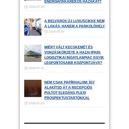
ENERGIATAKARÉKOS HÁZAKAT?
2026-07-30
A BELVÁROS ÚJ LUXUSCIKKE NEM
A LAKÁS, HANEM A PARKOLÓHELY
2026-07-29
MIÉRT VÁLT KECSKEMÉT ÉS
VONZÁSKÖRZETE A HAZAI IPARI-
LOGISZTIKAI INGATLANPIAC EGYIK
LEGFONTOSABB KÖZPONTJÁVÁ?
2026-07-21
NEM CSAK PAPÍRHALOM: ÍGY
ALAKÍTSD ÁT A RECEPCIÓS
PULTOT ELEGÁNS PLEXI
PROSPEKTUSTARTÓKKAL
2026-07-20