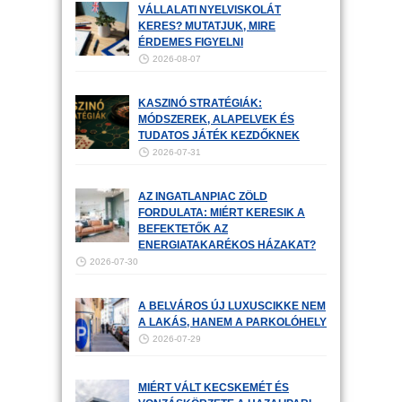
VÁLLALATI NYELVISKOLÁT
KERES? MUTATJUK, MIRE
ÉRDEMES FIGYELNI
2026-08-07
KASZINÓ STRATÉGIÁK:
MÓDSZEREK, ALAPELVEK ÉS
TUDATOS JÁTÉK KEZDŐKNEK
2026-07-31
AZ INGATLANPIAC ZÖLD
FORDULATA: MIÉRT KERESIK A
BEFEKTETŐK AZ
ENERGIATAKARÉKOS HÁZAKAT?
2026-07-30
A BELVÁROS ÚJ LUXUSCIKKE NEM
A LAKÁS, HANEM A PARKOLÓHELY
2026-07-29
MIÉRT VÁLT KECSKEMÉT ÉS