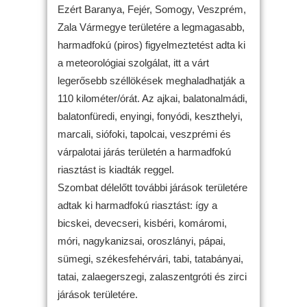
Ezért Baranya, Fejér, Somogy, Veszprém,
Zala Vármegye területére a legmagasabb,
harmadfokú (piros) figyelmeztetést adta ki
a meteorológiai szolgálat, itt a várt
legerősebb széllökések meghaladhatják a
110 kilométer/órát. Az ajkai, balatonalmádi,
balatonfüredi, enyingi, fonyódi, keszthelyi,
marcali, siófoki, tapolcai, veszprémi és
várpalotai járás területén a harmadfokú
riasztást is kiadták reggel.
Szombat délelőtt további járások területére
adtak ki harmadfokú riasztást: így a
bicskei, devecseri, kisbéri, komáromi,
móri, nagykanizsai, oroszlányi, pápai,
sümegi, székesfehérvári, tabi, tatabányai,
tatai, zalaegerszegi, zalaszentgróti és zirci
járások területére.