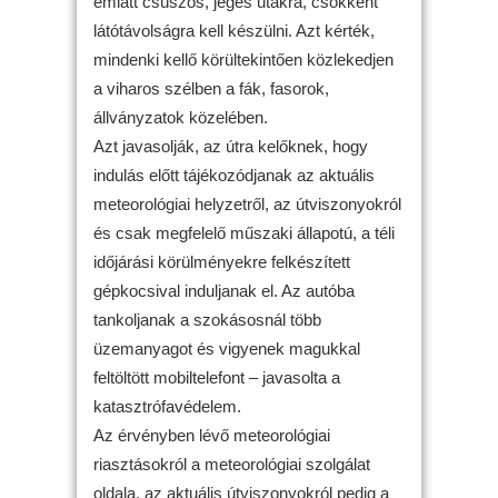
emiatt csúszós, jeges utakra, csökkent
látótávolságra kell készülni. Azt kérték,
mindenki kellő körültekintően közlekedjen
a viharos szélben a fák, fasorok,
állványzatok közelében.
Azt javasolják, az útra kelőknek, hogy
indulás előtt tájékozódjanak az aktuális
meteorológiai helyzetről, az útviszonyokról
és csak megfelelő műszaki állapotú, a téli
időjárási körülményekre felkészített
gépkocsival induljanak el. Az autóba
tankoljanak a szokásosnál több
üzemanyagot és vigyenek magukkal
feltöltött mobiltelefont – javasolta a
katasztrófavédelem.
Az érvényben lévő meteorológiai
riasztásokról a meteorológiai szolgálat
oldala, az aktuális útviszonyokról pedig a