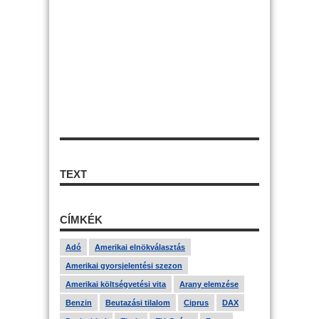
TEXT
CÍMKÉK
Adó
Amerikai elnökválasztás
Amerikai gyorsjelentési szezon
Amerikai költségvetési vita
Arany elemzése
Benzin
Beutazási tilalom
Ciprus
DAX