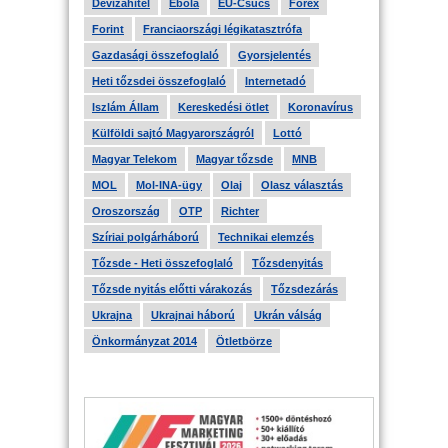
Devizahitel
Ebola
EU-Csúcs
Forex
Forint
Franciaországi légikatasztrófa
Gazdasági összefoglaló
Gyorsjelentés
Heti tőzsdei összefoglaló
Internetadó
Iszlám Állam
Kereskedési ötlet
Koronavírus
Külföldi sajtó Magyarországról
Lottó
Magyar Telekom
Magyar tőzsde
MNB
MOL
Mol-INA-ügy
Olaj
Olasz választás
Oroszország
OTP
Richter
Szíriai polgárháború
Technikai elemzés
Tőzsde - Heti összefoglaló
Tőzsdenyitás
Tőzsde nyitás előtti várakozás
Tőzsdezárás
Ukrajna
Ukrajnai háború
Ukrán válság
Önkormányzat 2014
Ötletbörze