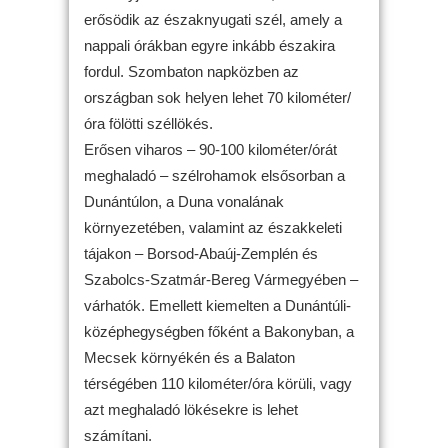
erősödik az északnyugati szél, amely a
nappali órákban egyre inkább északira
fordul. Szombaton napközben az
országban sok helyen lehet 70 kilométer/
óra fölötti széllökés.
Erősen viharos – 90-100 kilométer/órát
meghaladó – szélrohamok elsősorban a
Dunántúlon, a Duna vonalának
környezetében, valamint az északkeleti
tájakon – Borsod-Abaúj-Zemplén és
Szabolcs-Szatmár-Bereg Vármegyében –
várhatók. Emellett kiemelten a Dunántúli-
középhegységben főként a Bakonyban, a
Mecsek környékén és a Balaton
térségében 110 kilométer/óra körüli, vagy
azt meghaladó lökésekre is lehet
számítani.