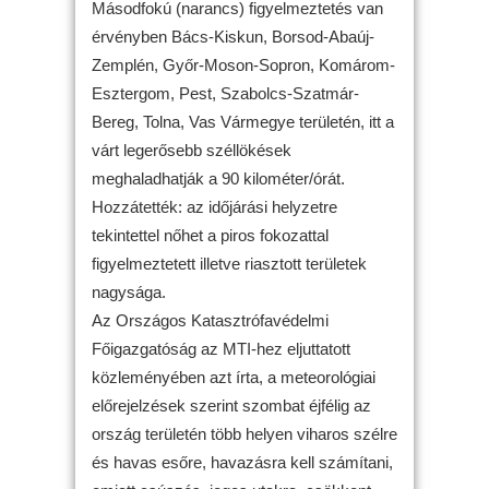
Másodfokú (narancs) figyelmeztetés van
érvényben Bács-Kiskun, Borsod-Abaúj-
Zemplén, Győr-Moson-Sopron, Komárom-
Esztergom, Pest, Szabolcs-Szatmár-
Bereg, Tolna, Vas Vármegye területén, itt a
várt legerősebb széllökések
meghaladhatják a 90 kilométer/órát.
Hozzátették: az időjárási helyzetre
tekintettel nőhet a piros fokozattal
figyelmeztetett illetve riasztott területek
nagysága.
Az Országos Katasztrófavédelmi
Főigazgatóság az MTI-hez eljuttatott
közleményében azt írta, a meteorológiai
előrejelzések szerint szombat éjfélig az
ország területén több helyen viharos szélre
és havas esőre, havazásra kell számítani,