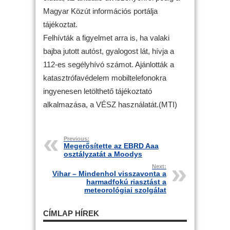
Magyar Közút információs portálja
tájékoztat.
Felhívták a figyelmet arra is, ha valaki
bajba jutott autóst, gyalogost lát, hívja a
112-es segélyhívó számot. Ajánlották a
katasztrófavédelem mobiltelefonokra
ingyenesen letölthető tájékoztató
alkalmazása, a VÉSZ használatát.(MTI)
Previous:
Megerősítette az EBRD Aaa
osztályzatát a Moodys
Next:
Vihar – Mindenhol visszavonta a
harmadfokú riasztást a
meteorológiai szolgálat
CÍMLAP HÍREK