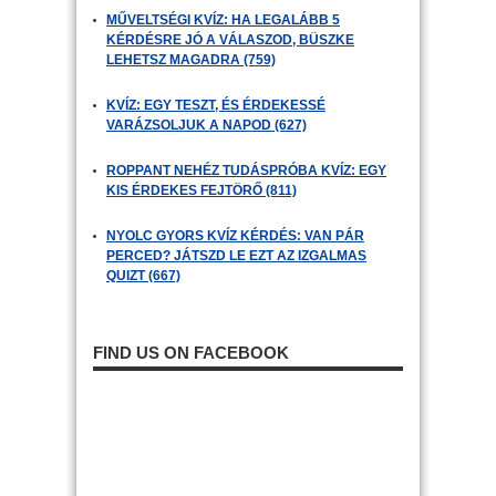
MŰVELTSÉGI KVÍZ: HA LEGALÁBB 5
KÉRDÉSRE JÓ A VÁLASZOD, BÜSZKE
LEHETSZ MAGADRA (759)
KVÍZ: EGY TESZT, ÉS ÉRDEKESSÉ
VARÁZSOLJUK A NAPOD (627)
ROPPANT NEHÉZ TUDÁSPRÓBA KVÍZ: EGY
KIS ÉRDEKES FEJTÖRŐ (811)
NYOLC GYORS KVÍZ KÉRDÉS: VAN PÁR
PERCED? JÁTSZD LE EZT AZ IZGALMAS
QUIZT (667)
FIND US ON FACEBOOK