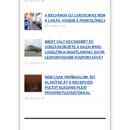
2026-07-30
A BELVÁROS ÚJ LUXUSCIKKE NEM
A LAKÁS, HANEM A PARKOLÓHELY
2026-07-29
MIÉRT VÁLT KECSKEMÉT ÉS
VONZÁSKÖRZETE A HAZAI IPARI-
LOGISZTIKAI INGATLANPIAC EGYIK
LEGFONTOSABB KÖZPONTJÁVÁ?
2026-07-21
NEM CSAK PAPÍRHALOM: ÍGY
ALAKÍTSD ÁT A RECEPCIÓS
PULTOT ELEGÁNS PLEXI
PROSPEKTUSTARTÓKKAL
2026-07-20