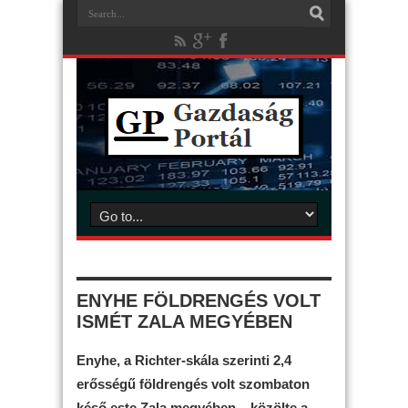
ENYHE FÖLDRENGÉS VOLT
ISMÉT ZALA MEGYÉBEN
Enyhe, a Richter-skála szerinti 2,4
erősségű földrengés volt szombaton
késő este Zala megyében – közölte a