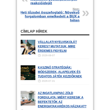
reakcióidejét
Next:
Heti tőzsdei összefoglaló: Növekvő
forgalomban emelkedett a BUX a
héten
CÍMLAP HÍREK
VÁLLALATI NYELVISKOLÁT
KERES? MUTATJUK, MIRE
ÉRDEMES FIGYELNI
2026-08-07
KASZINÓ STRATÉGIÁK:
MÓDSZEREK, ALAPELVEK ÉS
TUDATOS JÁTÉK KEZDŐKNEK
2026-07-31
AZ INGATLANPIAC ZÖLD
FORDULATA: MIÉRT KERESIK A
BEFEKTETŐK AZ
ENERGIATAKARÉKOS HÁZAKAT?