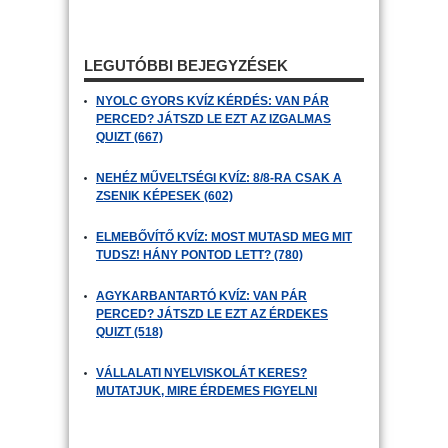
LEGUTÓBBI BEJEGYZÉSEK
NYOLC GYORS KVÍZ KÉRDÉS: VAN PÁR
PERCED? JÁTSZD LE EZT AZ IZGALMAS
QUIZT (667)
NEHÉZ MŰVELTSÉGI KVÍZ: 8/8-RA CSAK A
ZSENIK KÉPESEK (602)
ELMEBŐVÍTŐ KVÍZ: MOST MUTASD MEG MIT
TUDSZ! HÁNY PONTOD LETT? (780)
AGYKARBANTARTÓ KVÍZ: VAN PÁR
PERCED? JÁTSZD LE EZT AZ ÉRDEKES
QUIZT (518)
VÁLLALATI NYELVISKOLÁT KERES?
MUTATJUK, MIRE ÉRDEMES FIGYELNI