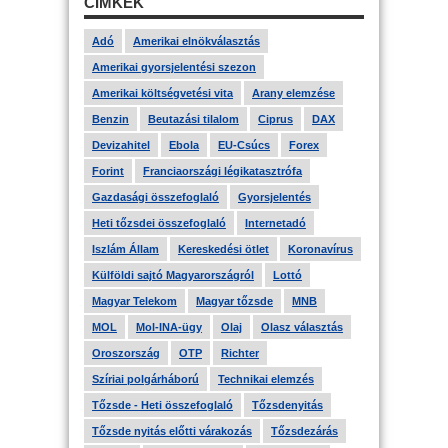
CÍMKÉK
Adó
Amerikai elnökválasztás
Amerikai gyorsjelentési szezon
Amerikai költségvetési vita
Arany elemzése
Benzin
Beutazási tilalom
Ciprus
DAX
Devizahitel
Ebola
EU-Csúcs
Forex
Forint
Franciaországi légikatasztrófa
Gazdasági összefoglaló
Gyorsjelentés
Heti tőzsdei összefoglaló
Internetadó
Iszlám Állam
Kereskedési ötlet
Koronavírus
Külföldi sajtó Magyarországról
Lottó
Magyar Telekom
Magyar tőzsde
MNB
MOL
Mol-INA-ügy
Olaj
Olasz választás
Oroszország
OTP
Richter
Szíriai polgárháború
Technikai elemzés
Tőzsde - Heti összefoglaló
Tőzsdenyitás
Tőzsde nyitás előtti várakozás
Tőzsdezárás