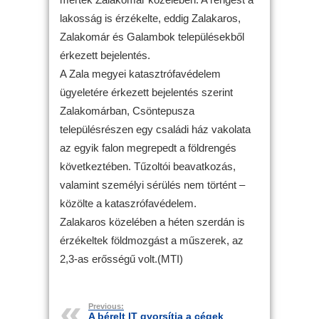
lakosság is érzékelte, eddig Zalakaros,
Zalakomár és Galambok településekből
érkezett bejelentés.
A Zala megyei katasztrófavédelem
ügyeletére érkezett bejelentés szerint
Zalakomárban, Csöntepusza
településrészen egy családi ház vakolata
az egyik falon megrepedt a földrengés
következtében. Tűzoltói beavatkozás,
valamint személyi sérülés nem történt –
közölte a kataszrófavédelem.
Zalakaros közelében a héten szerdán is
érzékeltek földmozgást a műszerek, az
2,3-as erősségű volt.(MTI)
Previous:
A bérelt IT gyorsítja a cégek