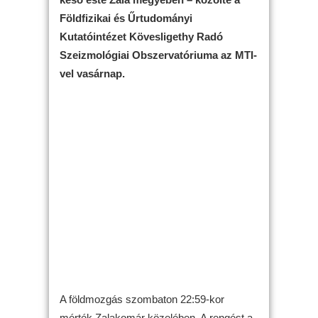
Földfizikai és Űrtudományi
Kutatóintézet Kövesligethy Radó
Szeizmológiai Obszervatóriuma az MTI-
vel vasárnap.
A földmozgás szombaton 22:59-kor
mérték Zalakomár közelében. A rengést a