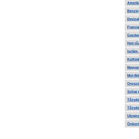
Amerika
Benzin
Devizah
Francia
Gazdas
Heti tő
Iszlám
Külföld
Magyar
Mol-IN
Oroszo
Szíriai
Tőzsde 
Tőzsde 
Ukrajn
Önkorm