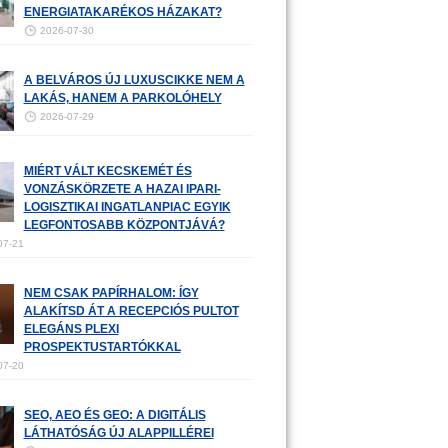
ENERGIATAKARÉKOS HÁZAKAT?
2026-07-30
A BELVÁROS ÚJ LUXUSCIKKE NEM A
LAKÁS, HANEM A PARKOLÓHELY
2026-07-29
MIÉRT VÁLT KECSKEMÉT ÉS
VONZÁSKÖRZETE A HAZAI IPARI-
LOGISZTIKAI INGATLANPIAC EGYIK
LEGFONTOSABB KÖZPONTJÁVÁ?
07-21
NEM CSAK PAPÍRHALOM: ÍGY
ALAKÍTSD ÁT A RECEPCIÓS PULTOT
ELEGÁNS PLEXI
PROSPEKTUSTARTÓKKAL
07-20
SEO, AEO ÉS GEO: A DIGITÁLIS
LÁTHATÓSÁG ÚJ ALAPPILLÉREI