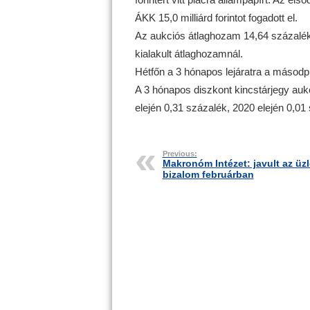
ÁKK 15,0 milliárd forintot fogadott el.
Az aukciós átlaghozam 14,64 százalék 
kialakult átlaghozamnál.
Hétfőn a 3 hónapos lejáratra a másodp
A 3 hónapos diszkont kincstárjegy auk
elején 0,31 százalék, 2020 elején 0,01 
Previous:
Makronóm Intézet: javult az üzl
bizalom februárban