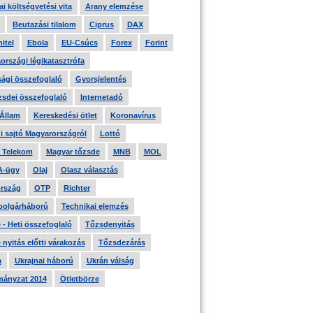
i költségvetési vita
Arany elemzése
Beutazási tilalom
Ciprus
DAX
itel
Ebola
EU-Csúcs
Forex
Forint
országi légikatasztrófa
ági összefoglaló
Gyorsjelentés
zsdei összefoglaló
Internetadó
 Állam
Kereskedési ötlet
Koronavírus
i sajtó Magyarországról
Lottó
 Telekom
Magyar tőzsde
MNB
MOL
A-ügy
Olaj
Olasz választás
rszág
OTP
Richter
 polgárháború
Technikai elemzés
- Heti összefoglaló
Tőzsdenyitás
nyitás előtti várakozás
Tőzsdezárás
a
Ukrajnai háború
Ukrán válság
ányzat 2014
Ötletbörze