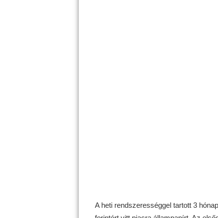
A heti rendszerességgel tartott 3 hóna
forintért vitt piacra állampapírt. Az els