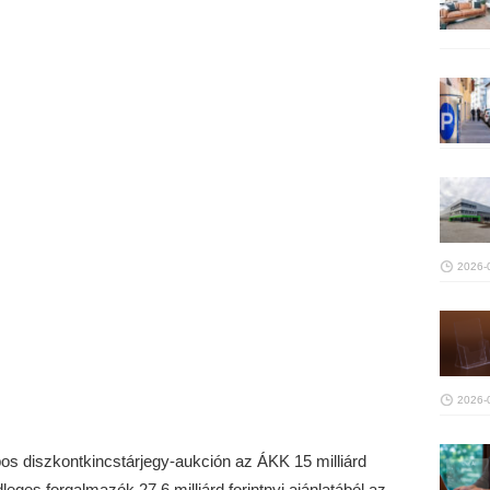
2026-
2026-
pos diszkontkincstárjegy-aukción az ÁKK 15 milliárd
ődleges forgalmazók 27,6 milliárd forintnyi ajánlatából az