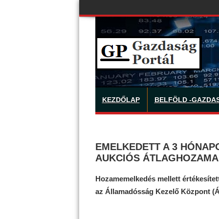
KEZDŐLAP
BELFÖLD -GAZDA
EMELKEDETT A 3 HÓNAP
AUKCIÓS ÁTLAGHOZAMA
Hozamemelkedés mellett értékesített
az Államadósság Kezelő Központ (