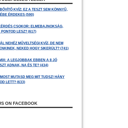
BŐVÍTŐ KVÍZ: EZ A TESZT SEM KÖNNYŰ,
ÉBE ÉRDEKES (590)
KÉRDÉS CSOKOR: ELMEBAJNOKSÁG,
 PONTOD LESZ? (617)
ÁL NEHÉZ MŰVELTSÉGI KVÍZ, DE NEM
ENKINEK, NEKED HOGY SIKERÜLT? (741)
MIX: A LEGJOBBAK EBBEN A 8 JÓ
ZT ADNAK, NA ÉS TE? (434)
: MOST MUTASD MEG MIT TUDSZ! HÁNY
D LETT? (633)
 US ON FACEBOOK