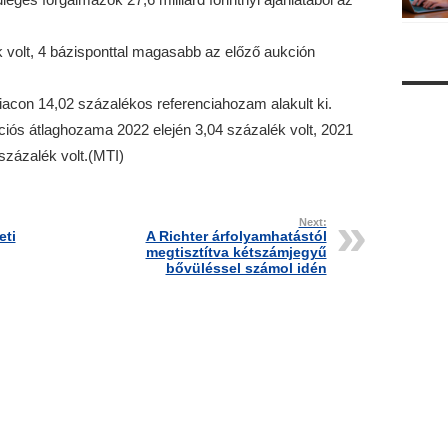
volt, 4 bázisponttal magasabb az előző aukción
iacon 14,02 százalékos referenciahozam alakult ki.
ciós átlaghozama 2022 elején 3,04 százalék volt, 2021
százalék volt.(MTI)
Next:
eti
A Richter árfolyamhatástól
megtisztítva kétszámjegyű
bővüléssel számol idén