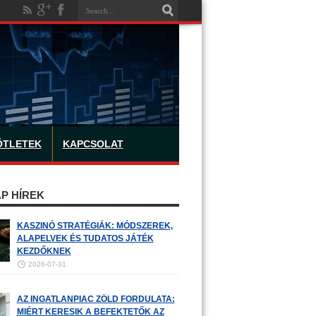
ÖTLETEK
KAPCSOLAT
P HÍREK
KASZINÓ STRATÉGIÁK: MÓDSZEREK,
ALAPELVEK ÉS TUDATOS JÁTÉK
KEZDŐKNEK
2026-07-31
AZ INGATLANPIAC ZÖLD FORDULATA:
MIÉRT KERESIK A BEFEKTETŐK AZ