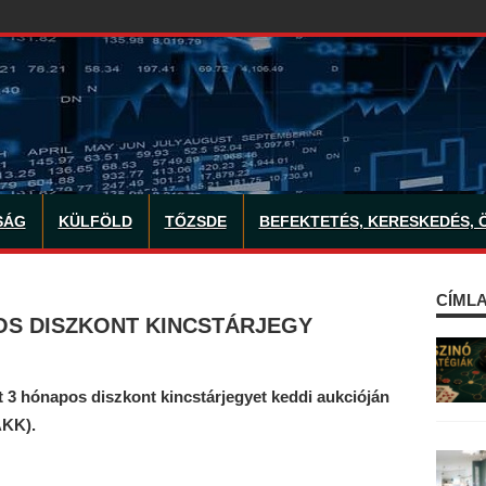
SÁG
KÜLFÖLD
TŐZSDE
BEFEKTETÉS, KERESKEDÉS, 
CÍMLA
OS DISZKONT KINCSTÁRJEGY
 3 hónapos diszkont kincstárjegyet keddi aukcióján
ÁKK).