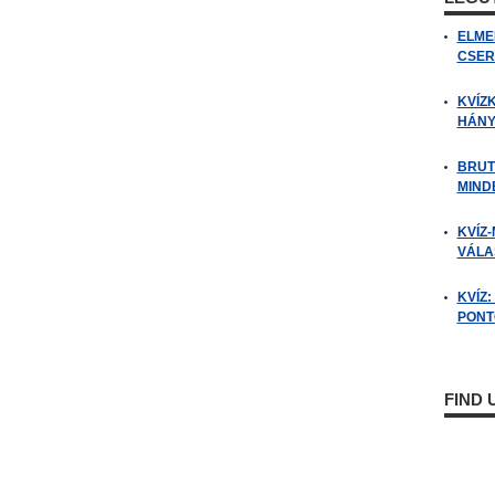
ELME
CSER
KVÍZ
HÁNY
BRUT
MIND
KVÍZ-
VÁLAS
KVÍZ
PONTO
FIND