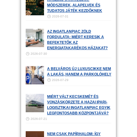
MÓDSZEREK, ALAPELVEK ÉS
TUDATOS JÁTÉK KEZDŐKNEK
2026-07-31
AZ INGATLANPIAC ZÖLD
FORDULATA: MIÉRT KERESIK A
BEFEKTETŐK AZ
ENERGIATAKARÉKOS HÁZAKAT?
2026-07-30
A BELVÁROS ÚJ LUXUSCIKKE NEM
A LAKÁS, HANEM A PARKOLÓHELY
2026-07-29
MIÉRT VÁLT KECSKEMÉT ÉS
VONZÁSKÖRZETE A HAZAI IPARI-
LOGISZTIKAI INGATLANPIAC EGYIK
LEGFONTOSABB KÖZPONTJÁVÁ?
2026-07-21
NEM CSAK PAPÍRHALOM: ÍGY