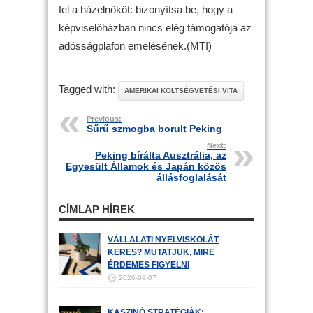
fel a házelnököt: bizonyítsa be, hogy a
képviselőházban nincs elég támogatója az
adósságplafon emelésének.(MTI)
Tagged with:
AMERIKAI KÖLTSÉGVETÉSI VITA
Previous:
Sűrű szmogba borult Peking
Next:
Peking bírálta Ausztrália, az
Egyesült Államok és Japán közös
állásfoglalását
CÍMLAP HÍREK
VÁLLALATI NYELVISKOLÁT
KERES? MUTATJUK, MIRE
ÉRDEMES FIGYELNI
2026-08-07
KASZINÓ STRATÉGIÁK: