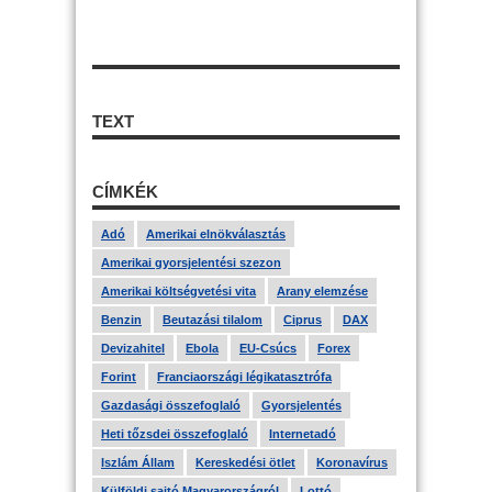
TEXT
CÍMKÉK
Adó
Amerikai elnökválasztás
Amerikai gyorsjelentési szezon
Amerikai költségvetési vita
Arany elemzése
Benzin
Beutazási tilalom
Ciprus
DAX
Devizahitel
Ebola
EU-Csúcs
Forex
Forint
Franciaországi légikatasztrófa
Gazdasági összefoglaló
Gyorsjelentés
Heti tőzsdei összefoglaló
Internetadó
Iszlám Állam
Kereskedési ötlet
Koronavírus
Külföldi sajtó Magyarországról
Lottó