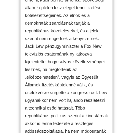
állam képtelen lesz eleget tenni fizetési
kötelezettségeinek. Az elnök és a
demokraták zsarolásnak tartják a
republikánus követeléseket, és a jelek
szerint nem engednek a kényszernek.
Jack Lew pénzügyminiszter a Fox New
televíziós csatornának nyilatkozva
kijelentette, hogy súlyos következményei
lesznek, ha megtörténik az
„elképzelhetetlen”, vagyis az Egyesült
Államok fizetésképtelenné válik, és
cselekvésre sürgette a kongresszust. Lew
ugyanakkor nem volt hajlandó részletezni
a technikai csőd hatásait. Több
republikánus politikus szerint a kincstárnak
akkor is lenne fedezete a részleges
adósságszolgálatra, ha nem módosítanák