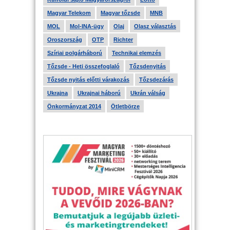
Magyar Telekom
Magyar tőzsde
MNB
MOL
Mol-INA-ügy
Olaj
Olasz választás
Oroszország
OTP
Richter
Szíriai polgárháború
Technikai elemzés
Tőzsde - Heti összefoglaló
Tőzsdenyitás
Tőzsde nyitás előtti várakozás
Tőzsdezárás
Ukrajna
Ukrajnai háború
Ukrán válság
Önkormányzat 2014
Ötletbörze