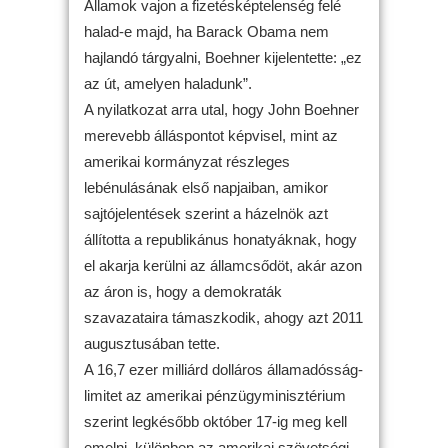
Államok vajon a fizetésképtelenség felé
halad-e majd, ha Barack Obama nem
hajlandó tárgyalni, Boehner kijelentette: „ez
az út, amelyen haladunk”.
A nyilatkozat arra utal, hogy John Boehner
merevebb álláspontot képvisel, mint az
amerikai kormányzat részleges
lebénulásának első napjaiban, amikor
sajtójelentések szerint a házelnök azt
állította a republikánus honatyáknak, hogy
el akarja kerülni az államcsődöt, akár azon
az áron is, hogy a demokraták
szavazataira támaszkodik, ahogy azt 2011
augusztusában tette.
A 16,7 ezer milliárd dolláros államadósság-
limitet az amerikai pénzügyminisztérium
szerint legkésőbb október 17-ig meg kell
emelni, különben az amerikai szövetségi