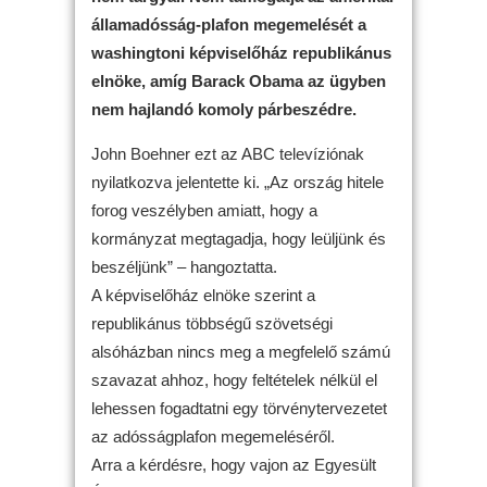
államadósság-plafon megemelését a
washingtoni képviselőház republikánus
elnöke, amíg Barack Obama az ügyben
nem hajlandó komoly párbeszédre.
John Boehner ezt az ABC televíziónak
nyilatkozva jelentette ki. „Az ország hitele
forog veszélyben amiatt, hogy a
kormányzat megtagadja, hogy leüljünk és
beszéljünk” – hangoztatta.
A képviselőház elnöke szerint a
republikánus többségű szövetségi
alsóházban nincs meg a megfelelő számú
szavazat ahhoz, hogy feltételek nélkül el
lehessen fogadtatni egy törvénytervezetet
az adósságplafon megemeléséről.
Arra a kérdésre, hogy vajon az Egyesült