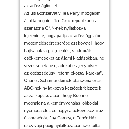
az adósságlimitet.
Az ultrakonzervatív Tea Party mozgalom
által támogatott Ted Cruz republikánus
szenátor a CNN-nek nyilatkozva
kijelentette, hogy pártja az adósságplafon
megemeléséért cserébe azt követeli, hogy
hajtsanak végre jelentős, strukturális
csökkentéseket az állami kiadásokban, ne
vezessenek be új adókat és „enyhítsék”
az egészségügyi reform okozta „károkat”.
Charles Schumer demokrata szenátor az
ABC-nek nyilatkozva kétségeit fejezete ki
azzal kapcsolatban, hogy Boehner
meghajolna a keményvonalas jobboldal
nyomása előtt és hagyná bekövetkezni az
államcsődöt, Jay Carney, a Fehér Ház
szóvivője pedig nyilatkozatban szólította