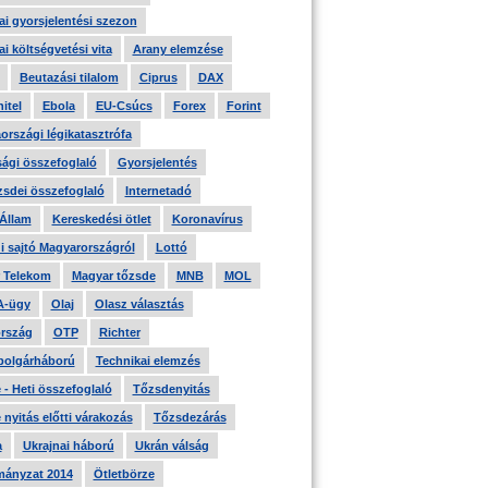
i gyorsjelentési szezon
i költségvetési vita
Arany elemzése
Beutazási tilalom
Ciprus
DAX
itel
Ebola
EU-Csúcs
Forex
Forint
országi légikatasztrófa
ági összefoglaló
Gyorsjelentés
zsdei összefoglaló
Internetadó
 Állam
Kereskedési ötlet
Koronavírus
i sajtó Magyarországról
Lottó
 Telekom
Magyar tőzsde
MNB
MOL
A-ügy
Olaj
Olasz választás
rszág
OTP
Richter
 polgárháború
Technikai elemzés
- Heti összefoglaló
Tőzsdenyitás
nyitás előtti várakozás
Tőzsdezárás
a
Ukrajnai háború
Ukrán válság
ányzat 2014
Ötletbörze