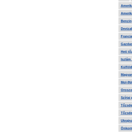
Amerika
Amerika
Benzin
Devizah
Francia
Gazdas
Heti tő
Iszlám
Külföld
Magyar
Mol-IN
Oroszo
Szíriai
Tőzsde 
Tőzsde 
Ukrajn
Önkorm