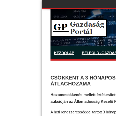
KEZDŐLAP
BELFÖLD -GAZDA
CSÖKKENT A 3 HÓNAPOS
ÁTLAGHOZAMA
Hozamcsökkenés mellett értékesített
aukcióján az Államadósság Kezelő 
A heti rendszerességgel tartott 3 hóna