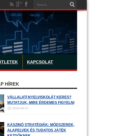
ÖTLETEK
KAPCSOLAT
P HÍREK
VÁLLALATI NYELVISKOLÁT KERES?
MUTATJUK, MIRE ÉRDEMES FIGYELNI
2026-08-07
KASZINÓ STRATÉGIÁK: MÓDSZEREK,
ALAPELVEK ÉS TUDATOS JÁTÉK
KEZDŐKNEK