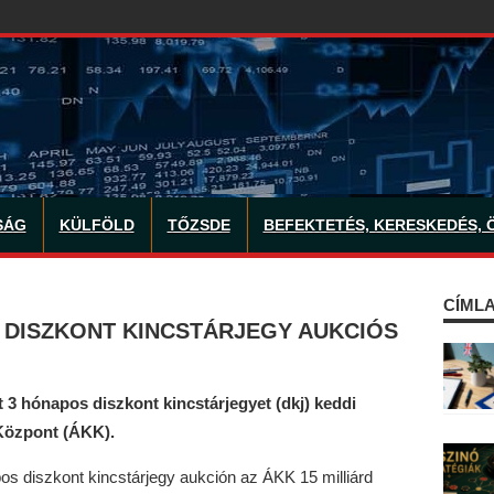
SÁG
KÜLFÖLD
TŐZSDE
BEFEKTETÉS, KERESKEDÉS, 
CÍMLA
 DISZKONT KINCSTÁRJEGY AUKCIÓS
 3 hónapos diszkont kincstárjegyet (dkj) keddi
Központ (ÁKK).
pos diszkont kincstárjegy aukción az ÁKK 15 milliárd