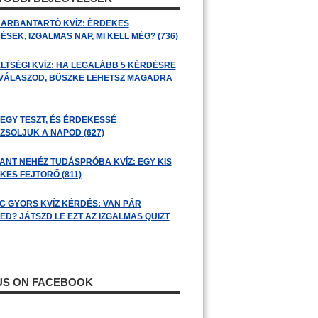
ARBANTARTÓ KVÍZ: ÉRDEKES
SEK, IZGALMAS NAP, MI KELL MÉG? (736)
LTSÉGI KVÍZ: HA LEGALÁBB 5 KÉRDÉSRE
 VÁLASZOD, BÜSZKE LEHETSZ MAGADRA
 EGY TESZT, ÉS ÉRDEKESSÉ
ZSOLJUK A NAPOD (627)
ANT NEHÉZ TUDÁSPRÓBA KVÍZ: EGY KIS
KES FEJTÖRŐ (811)
C GYORS KVÍZ KÉRDÉS: VAN PÁR
ED? JÁTSZD LE EZT AZ IZGALMAS QUIZT
 US ON FACEBOOK