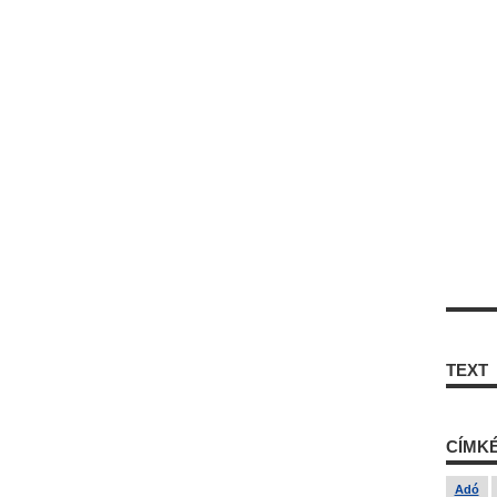
TEXT
CÍMK
Adó