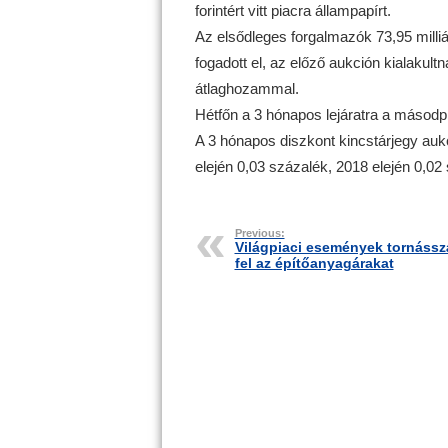
forintért vitt piacra állampapírt.
Az elsődleges forgalmazók 73,95 milliárd
fogadott el, az előző aukción kialakul
átlaghozammal.
Hétfőn a 3 hónapos lejáratra a másodp
A 3 hónapos diszkont kincstárjegy auk
elején 0,03 százalék, 2018 elején 0,02
Previous:
Világpiaci események tornássz
fel az építőanyagárakat