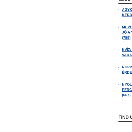
AGYK
KÉRDÉ
MŰVE
JÓ A
(759)
KVÍZ:
VARÁ
ROPP
ÉRDE
NYOL
PERC
(667)
FIND