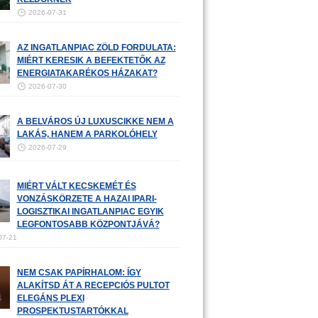
2026-07-31
AZ INGATLANPIAC ZÖLD FORDULATA:
MIÉRT KERESIK A BEFEKTETŐK AZ
ENERGIATAKARÉKOS HÁZAKAT?
2026-07-30
A BELVÁROS ÚJ LUXUSCIKKE NEM A
LAKÁS, HANEM A PARKOLÓHELY
2026-07-29
MIÉRT VÁLT KECSKEMÉT ÉS
VONZÁSKÖRZETE A HAZAI IPARI-
LOGISZTIKAI INGATLANPIAC EGYIK
LEGFONTOSABB KÖZPONTJÁVÁ?
07-21
NEM CSAK PAPÍRHALOM: ÍGY
ALAKÍTSD ÁT A RECEPCIÓS PULTOT
ELEGÁNS PLEXI
PROSPEKTUSTARTÓKKAL