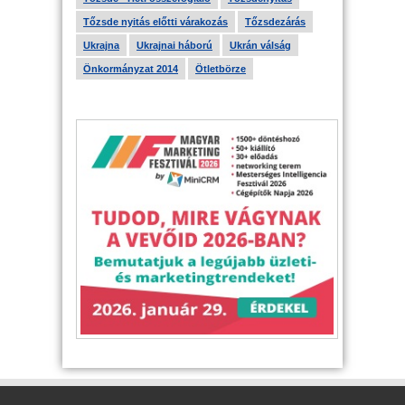
Tőzsde nyitás előtti várakozás
Tőzsdezárás
Ukrajna
Ukrajnai háború
Ukrán válság
Önkormányzat 2014
Ötletbörze