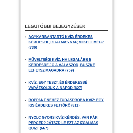
LEGUTÓBBI BEJEGYZÉSEK
AGYKARBANTARTÓ KVÍZ: ÉRDEKES
KÉRDÉSEK, IZGALMAS NAP, MI KELL MÉG?
(736)
MŰVELTSÉGI KVÍZ: HA LEGALÁBB 5
KÉRDÉSRE JÓ A VÁLASZOD, BÜSZKE
LEHETSZ MAGADRA (759)
KVÍZ: EGY TESZT, ÉS ÉRDEKESSÉ
VARÁZSOLJUK A NAPOD (627)
ROPPANT NEHÉZ TUDÁSPRÓBA KVÍZ: EGY
KIS ÉRDEKES FEJTÖRŐ (811)
NYOLC GYORS KVÍZ KÉRDÉS: VAN PÁR
PERCED? JÁTSZD LE EZT AZ IZGALMAS
QUIZT (667)