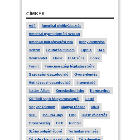
CÍMKÉK
Adó
Amerikai elnökválasztás
Amerikai gyorsjelentési szezon
Amerikai költségvetési vita
Arany elemzése
Benzin
Beutazási tilalom
Ciprus
DAX
Devizahitel
Ebola
EU-Csúcs
Forex
Forint
Franciaországi légikatasztrófa
Gazdasági összefoglaló
Gyorsjelentés
Heti tőzsdei összefoglaló
Internetadó
Iszlám Állam
Kereskedési ötlet
Koronavírus
Külföldi sajtó Magyarországról
Lottó
Magyar Telekom
Magyar tőzsde
MNB
MOL
Mol-INA-ügy
Olaj
Olasz választás
Oroszország
OTP
Richter
Szíriai polgárháború
Technikai elemzés
Tőzsde - Heti összefoglaló
Tőzsdenyitás