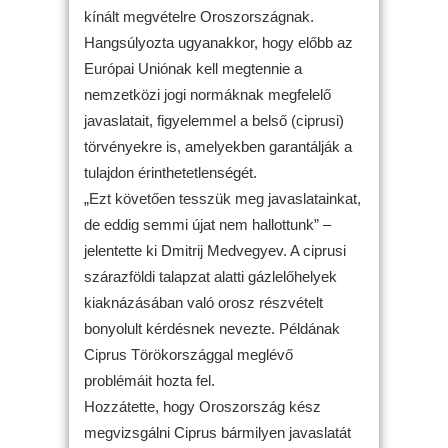
kínált megvételre Oroszországnak.
Hangsúlyozta ugyanakkor, hogy előbb az
Európai Uniónak kell megtennie a
nemzetközi jogi normáknak megfelelő
javaslatait, figyelemmel a belső (ciprusi)
törvényekre is, amelyekben garantálják a
tulajdon érinthetetlenségét.
„Ezt követően tesszük meg javaslatainkat,
de eddig semmi újat nem hallottunk” –
jelentette ki Dmitrij Medvegyev. A ciprusi
szárazföldi talapzat alatti gázlelőhelyek
kiaknázásában való orosz részvételt
bonyolult kérdésnek nevezte. Példának
Ciprus Törökországgal meglévő
problémáit hozta fel.
Hozzátette, hogy Oroszország kész
megvizsgálni Ciprus bármilyen javaslatát