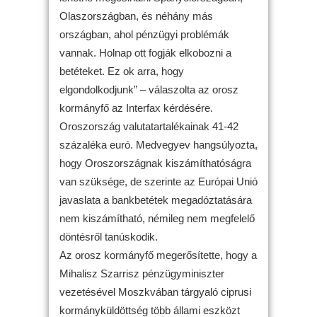
Olaszországban, és néhány más
országban, ahol pénzügyi problémák
vannak. Holnap ott fogják elkobozni a
betéteket. Ez ok arra, hogy
elgondolkodjunk” – válaszolta az orosz
kormányfő az Interfax kérdésére.
Oroszország valutatartalékainak 41-42
százaléka euró. Medvegyev hangsúlyozta,
hogy Oroszországnak kiszámíthatóságra
van szüksége, de szerinte az Európai Unió
javaslata a bankbetétek megadóztatására
nem kiszámítható, némileg nem megfelelő
döntésről tanúskodik.
Az orosz kormányfő megerősítette, hogy a
Mihalisz Szarrisz pénzügyminiszter
vezetésével Moszkvában tárgyaló ciprusi
kormányküldöttség több állami eszközt