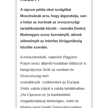
A ciprusi példa okot szolgáltat
Moszkvának arra, hogy átgondolja, van-
e helye az eurónak az oroszországi
tartalékvaluták között – mondta Dmitrij
Medvegyev orosz kormányfő, akinek
véleményét az Interfax hírügynökség
közölte szerdán.
A miniszterelnök, valamint Vlagyimir
Putyin orosz államfő korábban többször is
hangsúlyozta: bízik az euróban és
Oroszország nem
szándékozik csökkenteni az Európai
Uniós valuta súlyát a valuta tartalékaiban.
„Ha Cipruson ez (a bankbetétek
megadóztatása) lehetséges, miért ne
lehetne megcsinálni Spanyolországban,