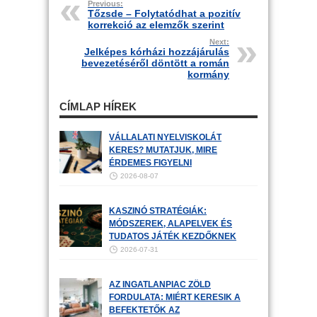
Previous:
Tőzsde – Folytatódhat a pozitív
korrekció az elemzők szerint
Next:
Jelképes kórházi hozzájárulás
bevezetéséről döntött a román
kormány
CÍMLAP HÍREK
VÁLLALATI NYELVISKOLÁT
KERES? MUTATJUK, MIRE
ÉRDEMES FIGYELNI
2026-08-07
KASZINÓ STRATÉGIÁK:
MÓDSZEREK, ALAPELVEK ÉS
TUDATOS JÁTÉK KEZDŐKNEK
2026-07-31
AZ INGATLANPIAC ZÖLD
FORDULATA: MIÉRT KERESIK A
BEFEKTETŐK AZ