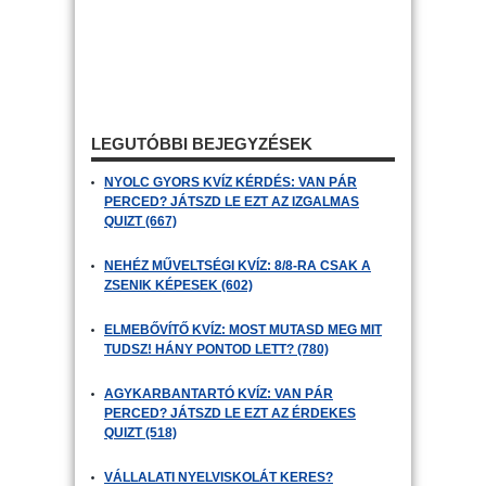
LEGUTÓBBI BEJEGYZÉSEK
NYOLC GYORS KVÍZ KÉRDÉS: VAN PÁR
PERCED? JÁTSZD LE EZT AZ IZGALMAS
QUIZT (667)
NEHÉZ MŰVELTSÉGI KVÍZ: 8/8-RA CSAK A
ZSENIK KÉPESEK (602)
ELMEBŐVÍTŐ KVÍZ: MOST MUTASD MEG MIT
TUDSZ! HÁNY PONTOD LETT? (780)
AGYKARBANTARTÓ KVÍZ: VAN PÁR
PERCED? JÁTSZD LE EZT AZ ÉRDEKES
QUIZT (518)
VÁLLALATI NYELVISKOLÁT KERES?