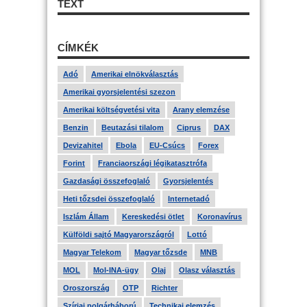
TEXT
CÍMKÉK
Adó
Amerikai elnökválasztás
Amerikai gyorsjelentési szezon
Amerikai költségvetési vita
Arany elemzése
Benzin
Beutazási tilalom
Ciprus
DAX
Devizahitel
Ebola
EU-Csúcs
Forex
Forint
Franciaországi légikatasztrófa
Gazdasági összefoglaló
Gyorsjelentés
Heti tőzsdei összefoglaló
Internetadó
Iszlám Állam
Kereskedési ötlet
Koronavírus
Külföldi sajtó Magyarországról
Lottó
Magyar Telekom
Magyar tőzsde
MNB
MOL
Mol-INA-ügy
Olaj
Olasz választás
Oroszország
OTP
Richter
Szíriai polgárháború
Technikai elemzés