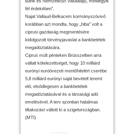
Bank és Nemzetközi Valutalap), mindegyik
fél érdekében”.
Najat Vallaud-Belkacem kormányszóvivő
korábban azt mondta, hogy „hiba” volt a
ciprusi gazdaság megmentésére
kidolgozott törvényjavaslat a bankbetétek
megadóztatására.
Ciprus múlt pénteken Brüsszelben arra
vállalt kötelezettséget, hogy 10 milliárd
eurónyi euróövezeti mentőhitelért cserébe
5,8 milliárd eurónyi saját bevételt teremt
elő, elsődlegesen a bankbetétek
megadóztatásával és a társasági adó
emelésével. A terv azonban hatalmas
tiltakozást váltott ki a szigetországban.
(MTI)