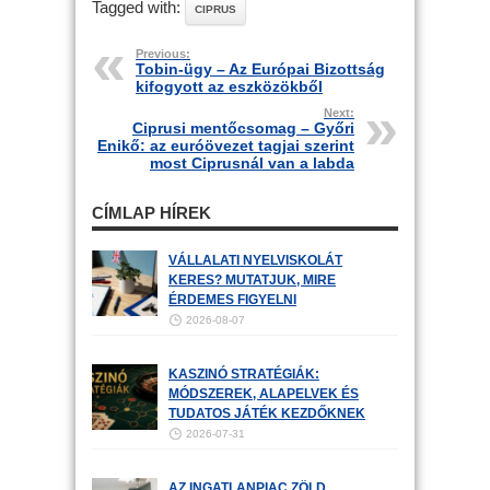
Tagged with:
CIPRUS
Previous:
Tobin-ügy – Az Európai Bizottság
kifogyott az eszközökből
Next:
Ciprusi mentőcsomag – Győri
Enikő: az euróövezet tagjai szerint
most Ciprusnál van a labda
CÍMLAP HÍREK
VÁLLALATI NYELVISKOLÁT
KERES? MUTATJUK, MIRE
ÉRDEMES FIGYELNI
2026-08-07
KASZINÓ STRATÉGIÁK:
MÓDSZEREK, ALAPELVEK ÉS
TUDATOS JÁTÉK KEZDŐKNEK
2026-07-31
AZ INGATLANPIAC ZÖLD