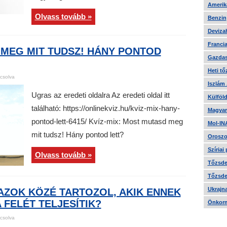
Amerika
Olvass tovább »
Benzin
Devizah
Francia
 MEG MIT TUDSZ! HÁNY PONTOD
Gazdas
Heti tő
csolva
Iszlám
Ugras az eredeti oldalra Az eredeti oldal itt
Külföld
található: https://onlinekviz.hu/kviz-mix-hany-
Magyar
pontod-lett-6415/ Kvíz-mix: Most mutasd meg
Mol-IN
mit tudsz! Hány pontod lett?
Oroszo
Szíriai
Olvass tovább »
Tőzsde 
Tőzsde 
Ukrajn
 AZOK KÖZÉ TARTOZOL, AKIK ENNEK
 FELÉT TELJESÍTIK?
Önkorm
csolva