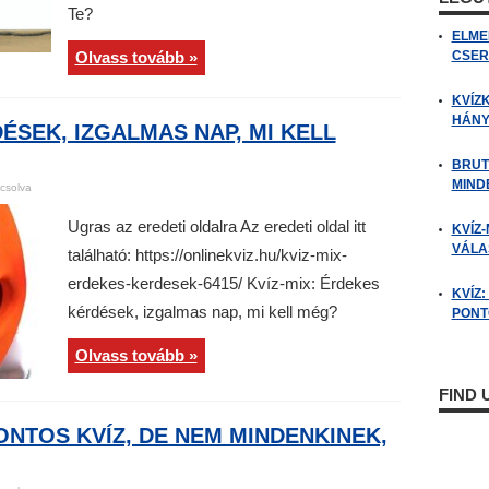
Te?
ELME
Olvass tovább »
CSER
KVÍZ
HÁNY
ÉSEK, IZGALMAS NAP, MI KELL
BRUT
MIND
csolva
Ugras az eredeti oldalra Az eredeti oldal itt
KVÍZ-
VÁLAS
található: https://onlinekviz.hu/kviz-mix-
erdekes-kerdesek-6415/ Kvíz-mix: Érdekes
KVÍZ
kérdések, izgalmas nap, mi kell még?
PONTO
Olvass tovább »
FIND
NTOS KVÍZ, DE NEM MINDENKINEK,