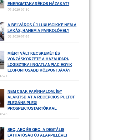
ENERGIATAKARÉKOS HÁZAKAT?
2026-07-30
A BELVÁROS ÚJ LUXUSCIKKE NEM A
LAKÁS, HANEM A PARKOLÓHELY
2026-07-29
MIÉRT VÁLT KECSKEMÉT ÉS
VONZÁSKÖRZETE A HAZAI IPARI-
LOGISZTIKAI INGATLANPIAC EGYIK
LEGFONTOSABB KÖZPONTJÁVÁ?
07-21
NEM CSAK PAPÍRHALOM: ÍGY
ALAKÍTSD ÁT A RECEPCIÓS PULTOT
ELEGÁNS PLEXI
PROSPEKTUSTARTÓKKAL
07-20
SEO, AEO ÉS GEO: A DIGITÁLIS
LÁTHATÓSÁG ÚJ ALAPPILLÉREI