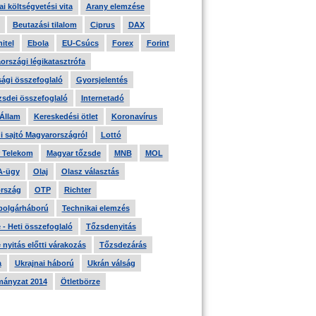
i költségvetési vita
Arany elemzése
Beutazási tilalom
Ciprus
DAX
itel
Ebola
EU-Csúcs
Forex
Forint
országi légikatasztrófa
ági összefoglaló
Gyorsjelentés
zsdei összefoglaló
Internetadó
 Állam
Kereskedési ötlet
Koronavírus
i sajtó Magyarországról
Lottó
 Telekom
Magyar tőzsde
MNB
MOL
A-ügy
Olaj
Olasz választás
rszág
OTP
Richter
 polgárháború
Technikai elemzés
- Heti összefoglaló
Tőzsdenyitás
nyitás előtti várakozás
Tőzsdezárás
a
Ukrajnai háború
Ukrán válság
ányzat 2014
Ötletbörze