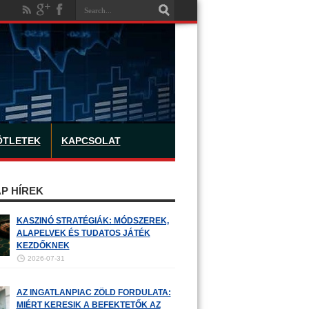
ÖTLETEK
KAPCSOLAT
P HÍREK
KASZINÓ STRATÉGIÁK: MÓDSZEREK,
ALAPELVEK ÉS TUDATOS JÁTÉK
KEZDŐKNEK
2026-07-31
AZ INGATLANPIAC ZÖLD FORDULATA:
MIÉRT KERESIK A BEFEKTETŐK AZ