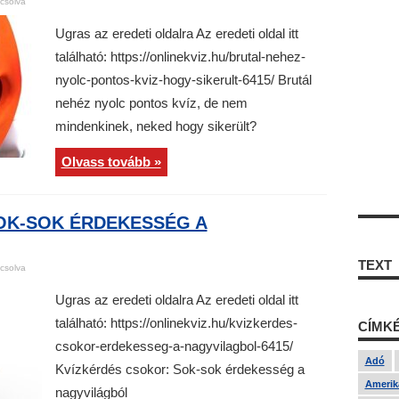
csolva
Ugras az eredeti oldalra Az eredeti oldal itt
található: https://onlinekviz.hu/brutal-nehez-
nyolc-pontos-kviz-hogy-sikerult-6415/ Brutál
nehéz nyolc pontos kvíz, de nem
mindenkinek, neked hogy sikerült?
Olvass tovább »
OK-SOK ÉRDEKESSÉG A
TEXT
csolva
Ugras az eredeti oldalra Az eredeti oldal itt
található: https://onlinekviz.hu/kvizkerdes-
CÍMK
csokor-erdekesseg-a-nagyvilagbol-6415/
Adó
Kvízkérdés csokor: Sok-sok érdekesség a
Amerika
nagyvilágból