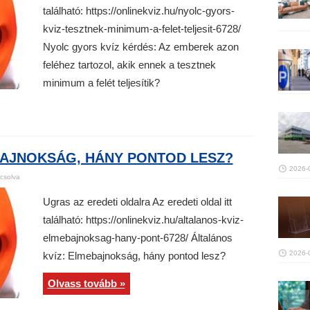
található: https://onlinekviz.hu/nyolc-gyors-
kviz-tesztnek-minimum-a-felet-teljesit-6728/
Nyolc gyors kvíz kérdés: Az emberek azon
feléhez tartozol, akik ennek a tesztnek
minimum a felét teljesítik?
BAJNOKSÁG, HÁNY PONTOD LESZ?
2026-
csolva
Ugras az eredeti oldalra Az eredeti oldal itt
található: https://onlinekviz.hu/altalanos-kviz-
elmebajnoksag-hany-pont-6728/ Általános
2026-
kvíz: Elmebajnokság, hány pontod lesz?
Olvass tovább »