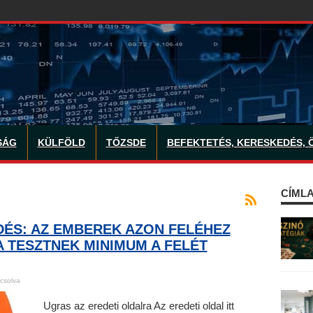
SÁG
KÜLFÖLD
TŐZSDE
BEFEKTETÉS, KERESKEDÉS, 
CÍMLA
DÉS: AZ EMBEREK AZON FELÉHEZ
A TESZTNEK MINIMUM A FELÉT
csolva
Ugras az eredeti oldalra Az eredeti oldal itt