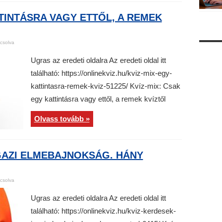
TTINTÁSRA VAGY ETTŐL, A REMEK
csolva
Ugras az eredeti oldalra Az eredeti oldal itt
található: https://onlinekviz.hu/kviz-mix-egy-
kattintasra-remek-kviz-51225/ Kvíz-mix: Csak
egy kattintásra vagy ettől, a remek kvíztől
Olvass tovább »
IGAZI ELMEBAJNOKSÁG. HÁNY
csolva
Ugras az eredeti oldalra Az eredeti oldal itt
található: https://onlinekviz.hu/kviz-kerdesek-