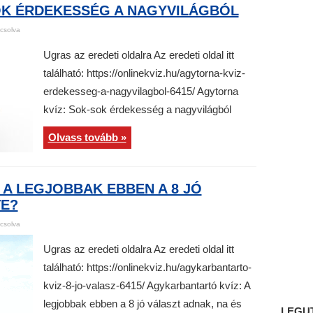
OK ÉRDEKESSÉG A NAGYVILÁGBÓL
csolva
Ugras az eredeti oldalra Az eredeti oldal itt
található: https://onlinekviz.hu/agytorna-kviz-
erdekesseg-a-nagyvilagbol-6415/ Agytorna
kvíz: Sok-sok érdekesség a nagyvilágból
Olvass tovább »
A LEGJOBBAK EBBEN A 8 JÓ
TE?
csolva
Ugras az eredeti oldalra Az eredeti oldal itt
található: https://onlinekviz.hu/agykarbantarto-
kviz-8-jo-valasz-6415/ Agykarbantartó kvíz: A
legjobbak ebben a 8 jó választ adnak, na és
LEGU