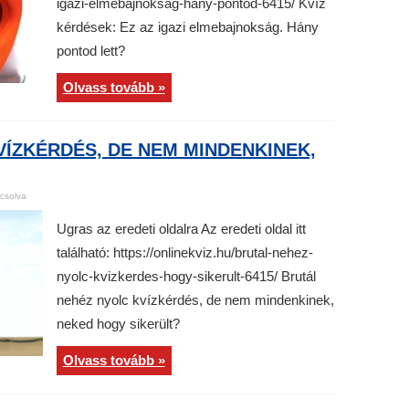
igazi-elmebajnoksag-hany-pontod-6415/ Kvíz
kérdések: Ez az igazi elmebajnokság. Hány
pontod lett?
Olvass tovább »
ÍZKÉRDÉS, DE NEM MINDENKINEK,
csolva
Ugras az eredeti oldalra Az eredeti oldal itt
található: https://onlinekviz.hu/brutal-nehez-
nyolc-kvizkerdes-hogy-sikerult-6415/ Brutál
nehéz nyolc kvízkérdés, de nem mindenkinek,
neked hogy sikerült?
Olvass tovább »