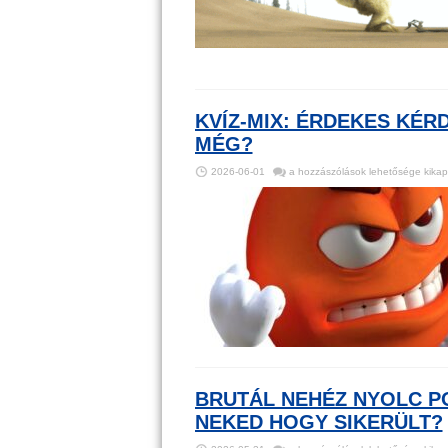
Te?
bejegyzéshez
KVÍZ-MIX: ÉRDEKES KÉRD
MÉG?
Kvíz-
2026-06-01
a hozzászólások lehetősége kikap
mix:
Érdekes
kérdések,
izgalmas
nap,
mi
kell
még?
bejegyzéshez
BRUTÁL NEHÉZ NYOLC PO
NEKED HOGY SIKERÜLT?