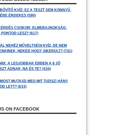
BŐVÍTŐ KVÍZ: EZ A TESZT SEM KÖNNYŰ,
ÉBE ÉRDEKES (590)
KÉRDÉS CSOKOR: ELMEBAJNOKSÁG,
 PONTOD LESZ? (617)
ÁL NEHÉZ MŰVELTSÉGI KVÍZ, DE NEM
ENKINEK, NEKED HOGY SIKERÜLT? (741)
MIX: A LEGJOBBAK EBBEN A 8 JÓ
ZT ADNAK, NA ÉS TE? (434)
: MOST MUTASD MEG MIT TUDSZ! HÁNY
D LETT? (633)
 US ON FACEBOOK