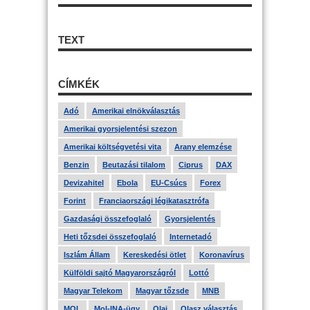
TEXT
CÍMKÉK
Adó
Amerikai elnökválasztás
Amerikai gyorsjelentési szezon
Amerikai költségvetési vita
Arany elemzése
Benzin
Beutazási tilalom
Ciprus
DAX
Devizahitel
Ebola
EU-Csúcs
Forex
Forint
Franciaországi légikatasztrófa
Gazdasági összefoglaló
Gyorsjelentés
Heti tőzsdei összefoglaló
Internetadó
Iszlám Állam
Kereskedési ötlet
Koronavírus
Külföldi sajtó Magyarországról
Lottó
Magyar Telekom
Magyar tőzsde
MNB
MOL
Mol-INA-ügy
Olaj
Olasz választás