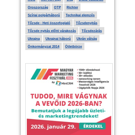
Oroszország
OTP
Richter
Szíriai polgárháború
Technikai elemzés
Tőzsde - Heti összefoglaló
Tőzsdenyitás
Tőzsde nyitás előtti várakozás
Tőzsdezárás
Ukrajna
Ukrajnai háború
Ukrán válság
Önkormányzat 2014
Ötletbörze