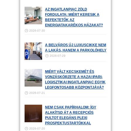
AZ INGATLANPIAC ZÖLD
FORDULATA: MIÉRT KERESIK A
BEFEKTETŐK AZ
ENERGIATAKARÉKOS HÁZAKAT?
2026-07-30
A BELVÁROS ÚJ LUXUSCIKKE NEM
A LAKÁS, HANEM A PARKOLÓHELY
2026-07-29
MIÉRT VÁLT KECSKEMÉT ÉS
VONZÁSKÖRZETE A HAZAI IPARI-
LOGISZTIKAI INGATLANPIAC EGYIK
LEGFONTOSABB KÖZPONTJÁVÁ?
2026-07-21
NEM CSAK PAPÍRHALOM: ÍGY
ALAKÍTSD ÁT A RECEPCIÓS
PULTOT ELEGÁNS PLEXI
PROSPEKTUSTARTÓKKAL
2026-07-20