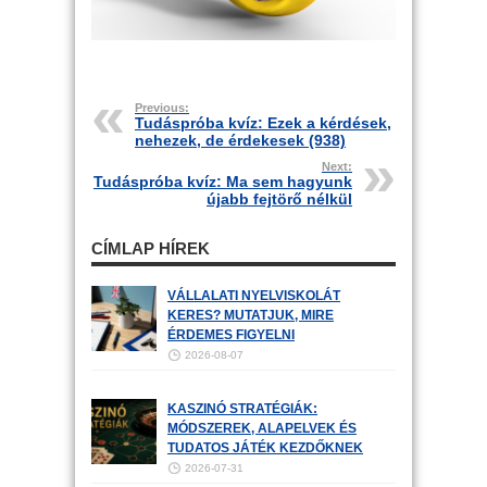
Previous:
Tudáspróba kvíz: Ezek a kérdések,
nehezek, de érdekesek (938)
Next:
Tudáspróba kvíz: Ma sem hagyunk
újabb fejtörő nélkül
CÍMLAP HÍREK
VÁLLALATI NYELVISKOLÁT
KERES? MUTATJUK, MIRE
ÉRDEMES FIGYELNI
2026-08-07
KASZINÓ STRATÉGIÁK:
MÓDSZEREK, ALAPELVEK ÉS
TUDATOS JÁTÉK KEZDŐKNEK
2026-07-31