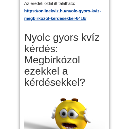
Az eredeti oldal itt található:
https://onlinekviz.hu/nyolc-gyors-kviz-
megbirkozol-kerdesekkel-6416/
Nyolc gyors kvíz
kérdés:
Megbirkózol
ezekkel a
kérdésekkel?