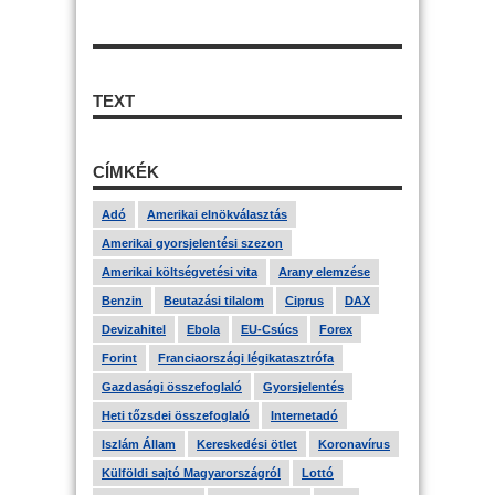
TEXT
CÍMKÉK
Adó
Amerikai elnökválasztás
Amerikai gyorsjelentési szezon
Amerikai költségvetési vita
Arany elemzése
Benzin
Beutazási tilalom
Ciprus
DAX
Devizahitel
Ebola
EU-Csúcs
Forex
Forint
Franciaországi légikatasztrófa
Gazdasági összefoglaló
Gyorsjelentés
Heti tőzsdei összefoglaló
Internetadó
Iszlám Állam
Kereskedési ötlet
Koronavírus
Külföldi sajtó Magyarországról
Lottó