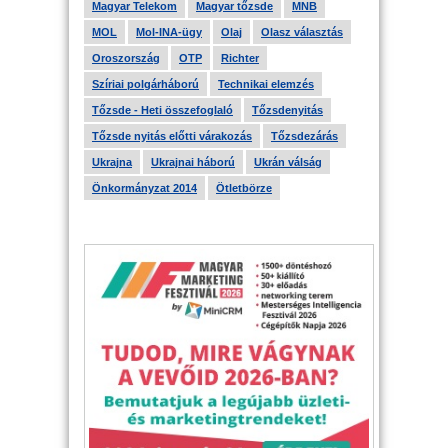
Magyar Telekom
Magyar tőzsde
MNB
MOL
Mol-INA-ügy
Olaj
Olasz választás
Oroszország
OTP
Richter
Szíriai polgárháború
Technikai elemzés
Tőzsde - Heti összefoglaló
Tőzsdenyitás
Tőzsde nyitás előtti várakozás
Tőzsdezárás
Ukrajna
Ukrajnai háború
Ukrán válság
Önkormányzat 2014
Ötletbörze