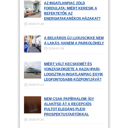
AZ INGATLANPIAC ZÖLD
FORDULATA: MIÉRT KERESIK A
BEFEKTETŐK AZ
ENERGIATAKARÉKOS HÁZAKAT?
2026-07-30
A BELVÁROS ÚJ LUXUSCIKKE NEM
A LAKÁS, HANEM A PARKOLÓHELY
2026-07-29
MIÉRT VÁLT KECSKEMÉT ÉS
VONZÁSKÖRZETE A HAZAI IPARI-
LOGISZTIKAI INGATLANPIAC EGYIK
LEGFONTOSABB KÖZPONTJÁVÁ?
2026-07-21
NEM CSAK PAPÍRHALOM: ÍGY
ALAKÍTSD ÁT A RECEPCIÓS
PULTOT ELEGÁNS PLEXI
PROSPEKTUSTARTÓKKAL
2026-07-20