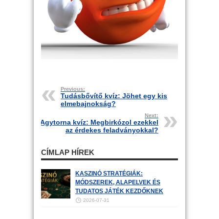
Previous:
Tudásbővítő kvíz: Jöhet egy kis
elmebajnokság?
Next:
Agytorna kvíz: Megbirkózol ezekkel
az érdekes feladványokkal?
CÍMLAP HÍREK
KASZINÓ STRATÉGIÁK:
MÓDSZEREK, ALAPELVEK ÉS
TUDATOS JÁTÉK KEZDŐKNEK
2026-07-31