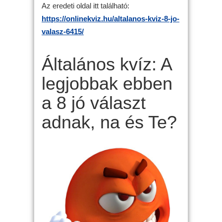
Az eredeti oldal itt található:
https://onlinekviz.hu/altalanos-kviz-8-jo-
valasz-6415/
Általános kvíz: A
legjobbak ebben
a 8 jó választ
adnak, na és Te?