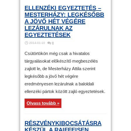
ELLENZÉKI EGYEZTETÉS –
MESTERHÁZY: LEGKÉSŐBB
A JÖVŐ HÉT VÉGÉRE
LEZÁRULNAK AZ
EGYEZTETÉSEK
2014-01-10
0
Csütörtökön még csak a hivatalos
tárgyalásokat előkészítő megbeszélés
zajlott le, de Mesterházy Attila szerint
legkésőbb a jövő hét végére
eredményesen lezárulnak a baloldali
ellenzéki pártok között zajló egyeztetések.
Olvass tovább »
RÉSZVÉNYKIBOCSÁTÁSRA
KÉSZÜL A RAIFFEISEN