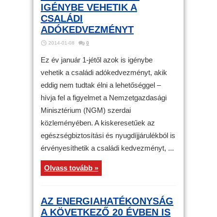
IGÉNYBE VEHETIK A
CSALÁDI
ADÓKEDVEZMÉNYT
2014-01-08
0
Ez év január 1-jétől azok is igénybe
vehetik a családi adókedvezményt, akik
eddig nem tudtak élni a lehetőséggel –
hívja fel a figyelmet a Nemzetgazdasági
Minisztérium (NGM) szerdai
közleményében. A kiskeresetűek az
egészségbiztosítási és nyugdíjjárulékból is
érvényesíthetik a családi kedvezményt, ...
Olvass tovább »
AZ ENERGIAHATÉKONYSÁG
A KÖVETKEZŐ 20 ÉVBEN IS