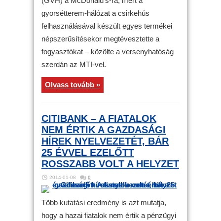
(GVH) a McDonald’s-ra, mert a
gyorsétterem-hálózat a csirkehús
felhasználásával készült egyes termékei
népszerűsítésekor megtévesztette a
fogyasztókat – közölte a versenyhatóság
szerdán az MTI-vel.
Olvass tovább »
CITIBANK – A FIATALOK
NEM ÉRTIK A GAZDASÁGI
HÍREK NYELVEZETÉT, BÁR
25 ÉVVEL EZELŐTT
ROSSZABB VOLT A HELYZET
2014-01-08
0
Több kutatási eredmény is azt mutatja,
hogy a hazai fiatalok nem értik a pénzügyi