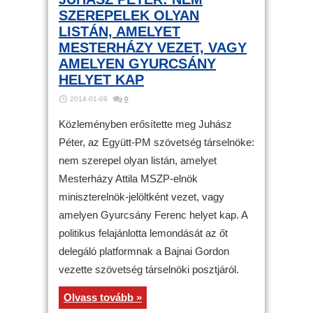
SZEREPELEK OLYAN
LISTÁN, AMELYET
MESTERHÁZY VEZET, VAGY
AMELYEN GYURCSÁNY
HELYET KAP
2014-01-09
0
Közleményben erősítette meg Juhász
Péter, az Együtt-PM szövetség társelnöke:
nem szerepel olyan listán, amelyet
Mesterházy Attila MSZP-elnök
miniszterelnök-jelöltként vezet, vagy
amelyen Gyurcsány Ferenc helyet kap. A
politikus felajánlotta lemondását az őt
delegáló platformnak a Bajnai Gordon
vezette szövetség társelnöki posztjáról.
Olvass tovább »