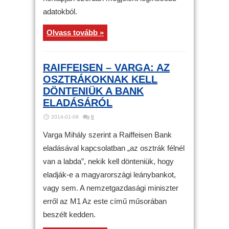
adatokból.
Olvass tovább »
RAIFFEISEN – VARGA: AZ
OSZTRÁKOKNAK KELL
DÖNTENIÜK A BANK
ELADÁSÁRÓL
2014-01-08
0
Varga Mihály szerint a Raiffeisen Bank
eladásával kapcsolatban „az osztrák félnél
van a labda”, nekik kell dönteniük, hogy
eladják-e a magyarországi leánybankot,
vagy sem. A nemzetgazdasági miniszter
erről az M1 Az este című műsorában
beszélt kedden.