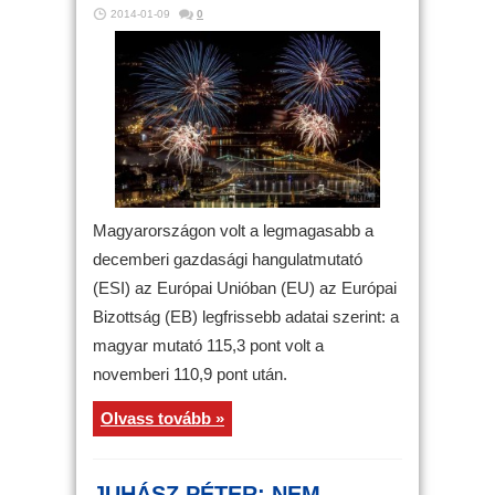
2014-01-09
0
Magyarországon volt a legmagasabb a
decemberi gazdasági hangulatmutató
(ESI) az Európai Unióban (EU) az Európai
Bizottság (EB) legfrissebb adatai szerint: a
magyar mutató 115,3 pont volt a
novemberi 110,9 pont után.
Olvass tovább »
JUHÁSZ PÉTER: NEM