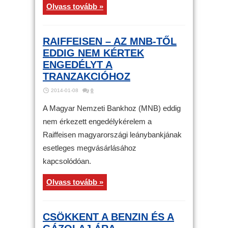
Olvass tovább »
RAIFFEISEN – AZ MNB-TŐL
EDDIG NEM KÉRTEK
ENGEDÉLYT A
TRANZAKCIÓHOZ
2014-01-08
0
A Magyar Nemzeti Bankhoz (MNB) eddig
nem érkezett engedélykérelem a
Raiffeisen magyarországi leánybankjának
esetleges megvásárlásához
kapcsolódóan.
Olvass tovább »
CSÖKKENT A BENZIN ÉS A