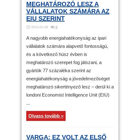
MEGHATÁROZÓ LESZ A
VÁLLALATOK SZÁMÁRA AZ
EIU SZERINT
2014-01-08
0
A nagyobb energiahatékonyság az ipari
vállalatok számára alapvető fontosságú,
és a következő húsz évben is
meghatározó szerepet fog játszani, a
gyártók 77 százaléka szerint az
energiahatékonyság a jövedelmezőséget
meghatározó sikertényező lesz – derül ki a
londoni Economist Intelligence Unit (EIU)
...
Olvass tovább »
VARGA: EZ VOLT AZ ELSŐ