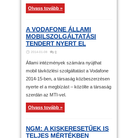
Olvass tovább »
A VODAFONE ÁLLAMI
MOBILSZOLGÁLTATÁSI
TENDERT NYERT EL
2014-01-08
0
Állami intézmények számára nyújthat
mobil távközlési szolgáltatást a Vodafone
2014-15-ben, a társaság közbeszerzésen
nyerte el a megbízást – közölte a társaság
szerdán az MTI-vel.
Olvass tovább »
NGM: A KISKERESETŰEK IS
TELJES MÉRTÉKBEN