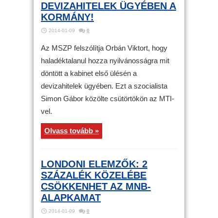
DEVIZAHITELEK ÜGYÉBEN A
KORMÁNY!
2014-01-09
0
Az MSZP felszólítja Orbán Viktort, hogy
haladéktalanul hozza nyilvánosságra mit
döntött a kabinet első ülésén a
devizahitelek ügyében. Ezt a szocialista
Simon Gábor közölte csütörtökön az MTI-
vel.
Olvass tovább »
LONDONI ELEMZŐK: 2
SZÁZALÉK KÖZELÉBE
CSÖKKENHET AZ MNB-
ALAPKAMAT
2014-01-09
0