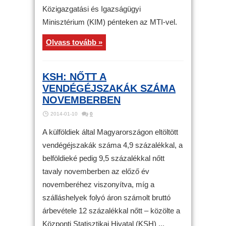
Közigazgatási és Igazságügyi
Minisztérium (KIM) pénteken az MTI-vel.
Olvass tovább »
KSH: NŐTT A
VENDÉGÉJSZAKÁK SZÁMA
NOVEMBERBEN
2014-01-10
0
A külföldiek által Magyarországon eltöltött
vendégéjszakák száma 4,9 százalékkal, a
belföldieké pedig 9,5 százalékkal nőtt
tavaly novemberben az előző év
novemberéhez viszonyítva, míg a
szálláshelyek folyó áron számolt bruttó
árbevétele 12 százalékkal nőtt – közölte a
Központi Statisztikai Hivatal (KSH) ...