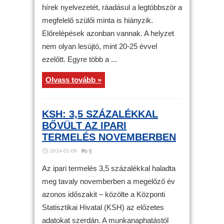
hírek nyelvezetét, ráadásul a legtöbbször a
megfelelő szülői minta is hiányzik.
Előrelépések azonban vannak. A helyzet
nem olyan lesújtó, mint 20-25 évvel
ezelőtt. Egyre több a ...
Olvass tovább »
KSH: 3,5 SZÁZALÉKKAL
BŐVÜLT AZ IPARI
TERMELÉS NOVEMBERBEN
2014-01-08
0
Az ipari termelés 3,5 százalékkal haladta
meg tavaly novemberben a megelőző év
azonos időszakit – közölte a Központi
Statisztikai Hivatal (KSH) az előzetes
adatokat szerdán. A munkanaphatástól