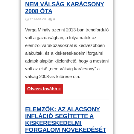
NEM VÁLSÁG KARÁCSONY
2008 ÓTA
2014-01-08
0
Varga Mihály szerint 2013-ban trendforduló
volt a gazdaságban, a folyamatok az
elemzői várakozásoknál is kedvezőbben
alakultak, és a kiskereskedelmi forgalmi
adatok alapján kijelenthető, hogy a mostani
volt az első „nem válság karácsony” a
válság 2008-as kitörése óta.
Olvass tovább »
ELEMZŐK: AZ ALACSONY
INFLÁCIÓ SEGÍTETTE A
KISKERESKEDELMI
FORGALOM NÖVEKEDÉSÉT