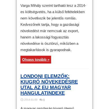
Varga Mihály szerint tartható lesz a 2014-
es költségvetés, ha a külső feltételekben
nem következik be jelentős romlás.
Kedvezőnek tartja, hogy a gazdasági
növekedést már nemcsak az export,
hanem a lakossági fogyasztás
növekedése is ösztönzi, miközben a
megtakarítások is gyarapodnak.
Olvass tovább »
LONDONI ELEMZŐK:
KIUGRÓ NÖVEKEDÉSRE
UTAL AZ EU MAGYAR
HANGULATINDEXE
2014-01-09
0
A magyar gazdaság kiugró ütemű