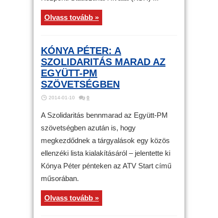
Olvass tovább »
KÓNYA PÉTER: A
SZOLIDARITÁS MARAD AZ
EGYÜTT-PM
SZÖVETSÉGBEN
2014-01-10
0
A Szolidaritás bennmarad az Együtt-PM
szövetségben azután is, hogy
megkezdődnek a tárgyalások egy közös
ellenzéki lista kialakításáról – jelentette ki
Kónya Péter pénteken az ATV Start című
műsorában.
Olvass tovább »