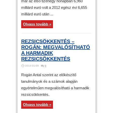
már az első tizenegy hónapban 6,960
milliárd euró volt a 2012 egész évi 6,655
milliárd euró után ...
Olvass tovább »
REZSICSÖKKENTÉS –
ROGÁN: MEGVALÓSÍTHATÓ
A HARMADIK
REZSICSÖKKENTÉS
2014-01-09
0
Rogán Antal szerint az előkészítő
tanulmányok és a számok alapján
egyértelműen megvalósítható a harmadik
rezsicsökkentés.
Olvass tovább »