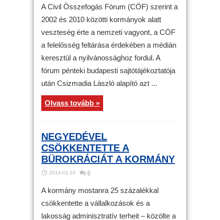
A Civil Összefogás Fórum (CÖF) szerint a
2002 és 2010 közötti kormányok alatt
veszteség érte a nemzeti vagyont, a CÖF
a felelősség feltárása érdekében a médián
keresztül a nyilvánossághoz fordul. A
fórum pénteki budapesti sajtótájékoztatója
után Csizmadia László alapító azt ...
Olvass tovább »
NEGYEDÉVEL
CSÖKKENTETTE A
BÜROKRÁCIÁT A KORMÁNY
2014-01-10
0
A kormány mostanra 25 százalékkal
csökkentette a vállalkozások és a
lakosság adminisztratív terheit – közölte a