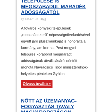
TELEPÜLÉSE IS
MEGSZABADUL MARADÉK
ADÓSSÁGÁTÓL
2014-01-10
0
A főváros környéki települések
„robbanásszerű” népességnövekedésével
együtt járó pluszmunkáját is honorálta a
kormány, amikor hat Pest megyei
település korábbról megmaradt
adósságának átvállalásáról döntött –
mondta Navracsics Tibor miniszterelnök-
helyettes pénteken Gyálon.
Olvass tovább »
NŐTT AZ ÜZEMANYAG-
FOGYASZTÁS TAVALY