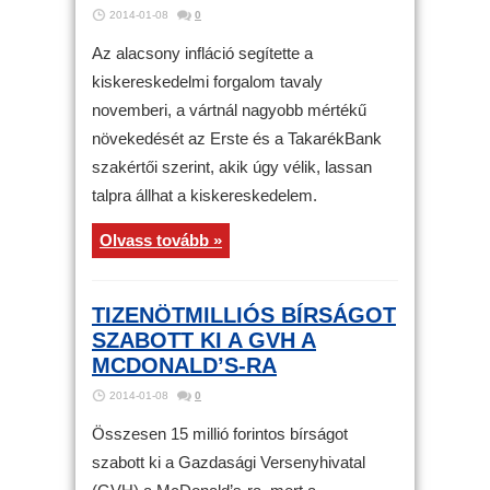
2014-01-08
0
Az alacsony infláció segítette a
kiskereskedelmi forgalom tavaly
novemberi, a vártnál nagyobb mértékű
növekedését az Erste és a TakarékBank
szakértői szerint, akik úgy vélik, lassan
talpra állhat a kiskereskedelem.
Olvass tovább »
TIZENÖTMILLIÓS BÍRSÁGOT
SZABOTT KI A GVH A
MCDONALD’S-RA
2014-01-08
0
Összesen 15 millió forintos bírságot
szabott ki a Gazdasági Versenyhivatal