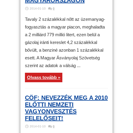
MAGYARORSZÁGON
2014-01-10
0
Tavaly 2 százalékkal nőtt az üzemanyag-
fogyasztás a magyar piacon, meghaladta
a 2 milliárd 779 millió litert, ezen belül a
gázolaj iránti kereslet 4,2 százalékkal
bővült, a benziné azonban 1 százalékkal
esett. A Magyar Ásványolaj Szövetség
szerint az adatok a válság ...
Olvass tovább »
CÖF: NEVEZZÉK MEG A 2010
ELŐTTI NEMZETI
VAGYONVESZTÉS
FELELŐSEIT!
2014-01-10
0