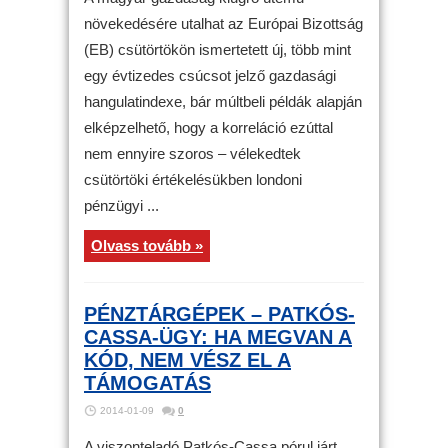
növekedésére utalhat az Európai Bizottság
(EB) csütörtökön ismertetett új, több mint
egy évtizedes csúcsot jelző gazdasági
hangulatindexe, bár múltbeli példák alapján
elképzelhető, hogy a korreláció ezúttal
nem ennyire szoros – vélekedtek
csütörtöki értékelésükben londoni
pénzügyi ...
Olvass tovább »
PÉNZTÁRGÉPEK – PATKÓS-
CASSA-ÜGY: HA MEGVAN A
KÓD, NEM VÉSZ EL A
TÁMOGATÁS
2014-01-09
0
A viszonteladó Patkós-Cassa pórul járt