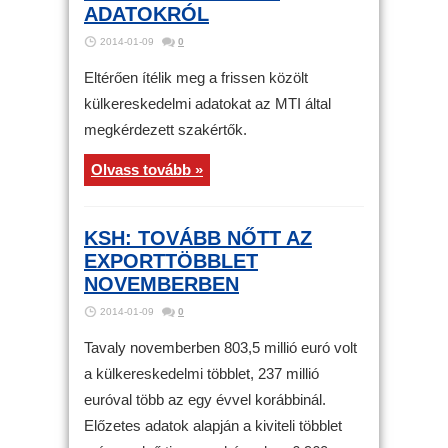
ADATOKRÓL
2014-01-09
0
Eltérően ítélik meg a frissen közölt
külkereskedelmi adatokat az MTI által
megkérdezett szakértők.
Olvass tovább »
KSH: TOVÁBB NŐTT AZ
EXPORTTÖBBLET
NOVEMBERBEN
2014-01-09
0
Tavaly novemberben 803,5 millió euró volt
a külkereskedelmi többlet, 237 millió
euróval több az egy évvel korábbinál.
Előzetes adatok alapján a kiviteli többlet