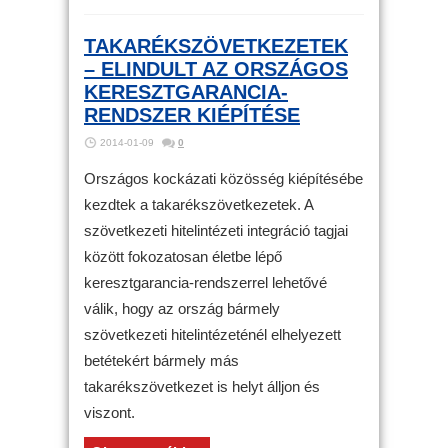
TAKARÉKSZÖVETKEZETEK
– ELINDULT AZ ORSZÁGOS
KERESZTGARANCIA-
RENDSZER KIÉPÍTÉSE
2014-01-09
0
Országos kockázati közösség kiépítésébe
kezdtek a takarékszövetkezetek. A
szövetkezeti hitelintézeti integráció tagjai
között fokozatosan életbe lépő
keresztgarancia-rendszerrel lehetővé
válik, hogy az ország bármely
szövetkezeti hitelintézeténél elhelyezett
betétekért bármely más
takarékszövetkezet is helyt álljon és
viszont.