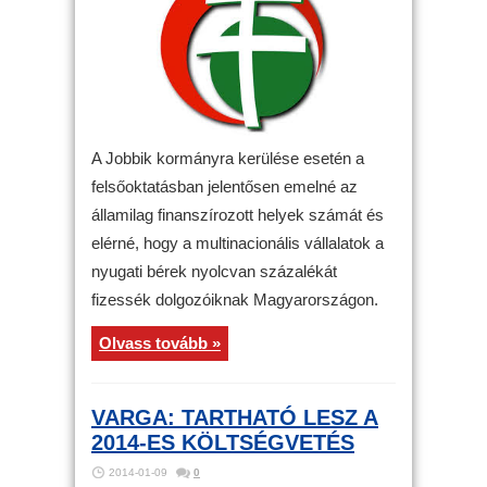
A Jobbik kormányra kerülése esetén a
felsőoktatásban jelentősen emelné az
államilag finanszírozott helyek számát és
elérné, hogy a multinacionális vállalatok a
nyugati bérek nyolcvan százalékát
fizessék dolgozóiknak Magyarországon.
Olvass tovább »
VARGA: TARTHATÓ LESZ A
2014-ES KÖLTSÉGVETÉS
2014-01-09
0