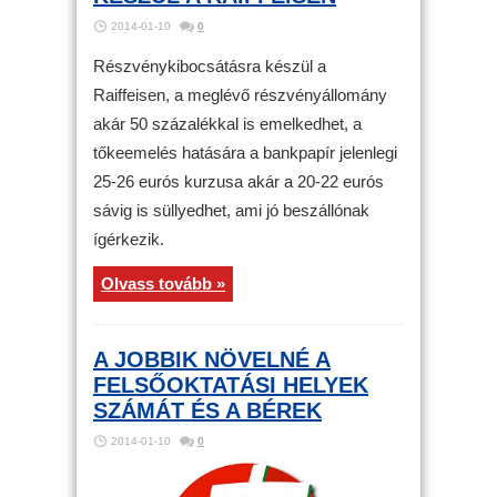
2014-01-10
0
Részvénykibocsátásra készül a
Raiffeisen, a meglévő részvényállomány
akár 50 százalékkal is emelkedhet, a
tőkeemelés hatására a bankpapír jelenlegi
25-26 eurós kurzusa akár a 20-22 eurós
sávig is süllyedhet, ami jó beszállónak
ígérkezik.
Olvass tovább »
A JOBBIK NÖVELNÉ A
FELSŐOKTATÁSI HELYEK
SZÁMÁT ÉS A BÉREK
2014-01-10
0