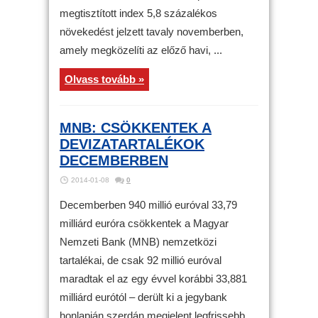
megtisztított index 5,8 százalékos
növekedést jelzett tavaly novemberben,
amely megközelíti az előző havi, ...
Olvass tovább »
MNB: CSÖKKENTEK A
DEVIZATARTALÉKOK
DECEMBERBEN
2014-01-08
0
Decemberben 940 millió euróval 33,79
milliárd euróra csökkentek a Magyar
Nemzeti Bank (MNB) nemzetközi
tartalékai, de csak 92 millió euróval
maradtak el az egy évvel korábbi 33,881
milliárd eurótól – derült ki a jegybank
honlapján szerdán megjelent legfrissebb