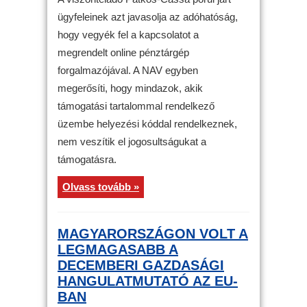
ügyfeleinek azt javasolja az adóhatóság,
hogy vegyék fel a kapcsolatot a
megrendelt online pénztárgép
forgalmazójával. A NAV egyben
megerősíti, hogy mindazok, akik
támogatási tartalommal rendelkező
üzembe helyezési kóddal rendelkeznek,
nem veszítik el jogosultságukat a
támogatásra.
Olvass tovább »
MAGYARORSZÁGON VOLT A
LEGMAGASABB A
DECEMBERI GAZDASÁGI
HANGULATMUTATÓ AZ EU-
BAN