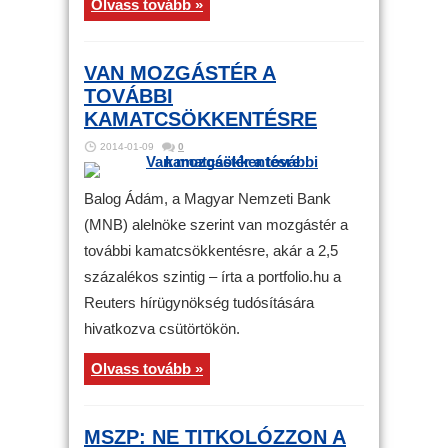
Olvass tovább »
VAN MOZGÁSTÉR A
TOVÁBBI
KAMATCSÖKKENTÉSRE
2014-01-09
0
Balog Ádám, a Magyar Nemzeti Bank
(MNB) alelnöke szerint van mozgástér a
további kamatcsökkentésre, akár a 2,5
százalékos szintig – írta a portfolio.hu a
Reuters hírügynökség tudósítására
hivatkozva csütörtökön.
Olvass tovább »
MSZP: NE TITKOLÓZZON A