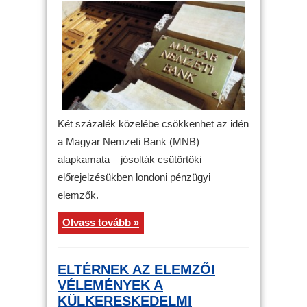
Két százalék közelébe csökkenhet az idén
a Magyar Nemzeti Bank (MNB)
alapkamata – jósolták csütörtöki
előrejelzésükben londoni pénzügyi
elemzők.
Olvass tovább »
ELTÉRNEK AZ ELEMZŐI
VÉLEMÉNYEK A
KÜLKERESKEDELMI