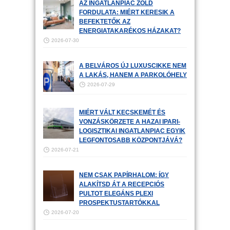
AZ INGATLANPIAC ZÖLD
FORDULATA: MIÉRT KERESIK A
BEFEKTETŐK AZ
ENERGIATAKARÉKOS HÁZAKAT?
2026-07-30
A BELVÁROS ÚJ LUXUSCIKKE NEM
A LAKÁS, HANEM A PARKOLÓHELY
2026-07-29
MIÉRT VÁLT KECSKEMÉT ÉS
VONZÁSKÖRZETE A HAZAI IPARI-
LOGISZTIKAI INGATLANPIAC EGYIK
LEGFONTOSABB KÖZPONTJÁVÁ?
2026-07-21
NEM CSAK PAPÍRHALOM: ÍGY
ALAKÍTSD ÁT A RECEPCIÓS
PULTOT ELEGÁNS PLEXI
PROSPEKTUSTARTÓKKAL
2026-07-20