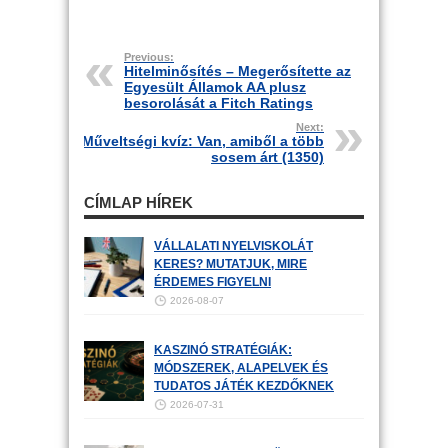
Previous:
Hitelminősítés – Megerősítette az
Egyesült Államok AA plusz
besorolását a Fitch Ratings
Next:
Műveltségi kvíz: Van, amiből a több
sosem árt (1350)
CÍMLAP HÍREK
VÁLLALATI NYELVISKOLÁT
KERES? MUTATJUK, MIRE
ÉRDEMES FIGYELNI
2026-08-07
KASZINÓ STRATÉGIÁK:
MÓDSZEREK, ALAPELVEK ÉS
TUDATOS JÁTÉK KEZDŐKNEK
2026-07-31