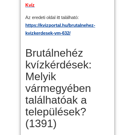
Kvíz
Az eredeti oldal itt található:
https://kvizportal.hu/brutalnehez-
kvizkerdesek-vm-632/
Brutálnehéz
kvízkérdések:
Melyik
vármegyében
találhatóak a
települések?
(1391)