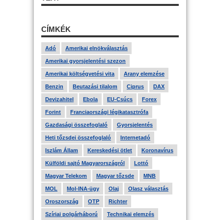
CÍMKÉK
Adó
Amerikai elnökválasztás
Amerikai gyorsjelentési szezon
Amerikai költségvetési vita
Arany elemzése
Benzin
Beutazási tilalom
Ciprus
DAX
Devizahitel
Ebola
EU-Csúcs
Forex
Forint
Franciaországi légikatasztrófa
Gazdasági összefoglaló
Gyorsjelentés
Heti tőzsdei összefoglaló
Internetadó
Iszlám Állam
Kereskedési ötlet
Koronavírus
Külföldi sajtó Magyarországról
Lottó
Magyar Telekom
Magyar tőzsde
MNB
MOL
Mol-INA-ügy
Olaj
Olasz választás
Oroszország
OTP
Richter
Szíriai polgárháború
Technikai elemzés