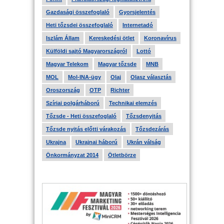
Gazdasági összefoglaló
Gyorsjelentés
Heti tőzsdei összefoglaló
Internetadó
Iszlám Állam
Kereskedési ötlet
Koronavírus
Külföldi sajtó Magyarországról
Lottó
Magyar Telekom
Magyar tőzsde
MNB
MOL
Mol-INA-ügy
Olaj
Olasz választás
Oroszország
OTP
Richter
Szíriai polgárháború
Technikai elemzés
Tőzsde - Heti összefoglaló
Tőzsdenyitás
Tőzsde nyitás előtti várakozás
Tőzsdezárás
Ukrajna
Ukrajnai háború
Ukrán válság
Önkormányzat 2014
Ötletbörze