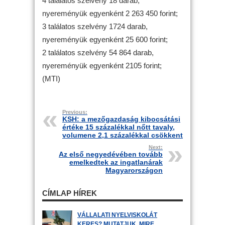
4 találatos szelvény 18 darab,
nyereményük egyenként 2 263 450 forint;
3 találatos szelvény 1724 darab,
nyereményük egyenként 25 600 forint;
2 találatos szelvény 54 864 darab,
nyereményük egyenként 2105 forint;
(MTI)
Previous:
KSH: a mezőgazdaság kibocsátási
értéke 15 százalékkal nőtt tavaly,
volumene 2,1 százalékkal csökkent
Next:
Az első negyedévében tovább
emelkedtek az ingatlanárak
Magyarországon
CÍMLAP HÍREK
VÁLLALATI NYELVISKOLÁT
KERES? MUTATJUK, MIRE