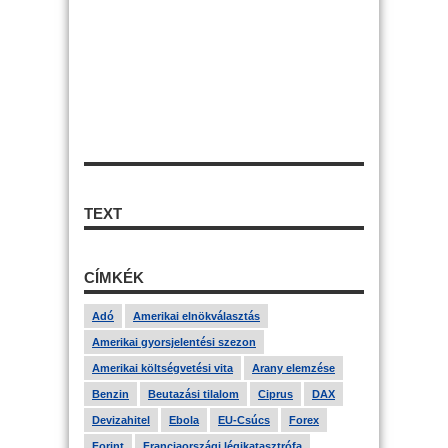
TEXT
CÍMKÉK
Adó
Amerikai elnökválasztás
Amerikai gyorsjelentési szezon
Amerikai költségvetési vita
Arany elemzése
Benzin
Beutazási tilalom
Ciprus
DAX
Devizahitel
Ebola
EU-Csúcs
Forex
Forint
Franciaországi légikatasztrófa