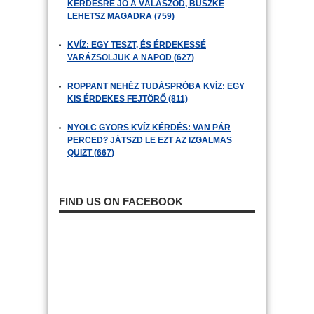
KÉRDÉSRE JÓ A VÁLASZOD, BÜSZKE
LEHETSZ MAGADRA (759)
KVÍZ: EGY TESZT, ÉS ÉRDEKESSÉ
VARÁZSOLJUK A NAPOD (627)
ROPPANT NEHÉZ TUDÁSPRÓBA KVÍZ: EGY
KIS ÉRDEKES FEJTÖRŐ (811)
NYOLC GYORS KVÍZ KÉRDÉS: VAN PÁR
PERCED? JÁTSZD LE EZT AZ IZGALMAS
QUIZT (667)
FIND US ON FACEBOOK