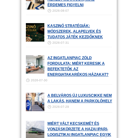
ÉRDEMES FIGYELNI
2026-08-07
KASZINÓ STRATÉGIÁK:
MÓDSZEREK, ALAPELVEK ÉS
TUDATOS JÁTÉK KEZDŐKNEK
2026-07-31
AZ INGATLANPIAC ZÖLD
FORDULATA: MIÉRT KERESIK A
BEFEKTETŐK AZ
ENERGIATAKARÉKOS HÁZAKAT?
2026-07-30
A BELVÁROS ÚJ LUXUSCIKKE NEM
A LAKÁS, HANEM A PARKOLÓHELY
2026-07-29
MIÉRT VÁLT KECSKEMÉT ÉS
VONZÁSKÖRZETE A HAZAI IPARI-
LOGISZTIKAI INGATLANPIAC EGYIK