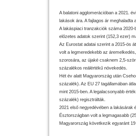
A balatoni agglomerációban a 2021. évi 4
lakások ára. A fajlagos ár meghaladta a
A lakáspiaci tranzakciók száma 2020-b
előzetes adatok szerint (152,3 ezer) má
Az Eurostat adatai szerint a 2015-ös 
volt a legmeredekebb az áremelkedés, 
szorosára, az újaké csaknem 2,5-ször
százalékos reálértékű növekedés.
Hét év alatt Magyarország után Csehor
százalék). Az EU 27 tagállamában átl
mint 2015-ben. A legalacsonyabb érté
százalék) regisztrálták.
2021 első negyedévében a lakásárak
Észtországban volt a legmagasabb (25 i
Magyarország következik egyaránt 19 