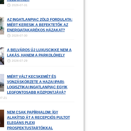
2026-07-31
AZ INGATLANPIAC ZÖLD FORDULATA:
MIÉRT KERESIK A BEFEKTETŐK AZ
ENERGIATAKARÉKOS HÁZAKAT?
2026-07-30
A BELVÁROS ÚJ LUXUSCIKKE NEM A
LAKÁS, HANEM A PARKOLÓHELY
2026-07-29
MIÉRT VÁLT KECSKEMÉT ÉS
VONZÁSKÖRZETE A HAZAI IPARI-
LOGISZTIKAI INGATLANPIAC EGYIK
LEGFONTOSABB KÖZPONTJÁVÁ?
07-21
NEM CSAK PAPÍRHALOM: ÍGY
ALAKÍTSD ÁT A RECEPCIÓS PULTOT
ELEGÁNS PLEXI
PROSPEKTUSTARTÓKKAL