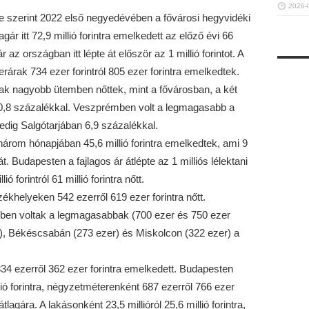
2026-
 szerint 2022 első negyedévében a fővárosi hegyvidéki
gár itt 72,9 millió forintra emelkedett az előző évi 66
r az országban itt lépte át először az 1 millió forintot. A
rárak 734 ezer forintról 805 ezer forintra emelkedtek.
ak nagyobb ütemben nőttek, mint a fővárosban, a két
 20,8 százalékkal. Veszprémben volt a legmagasabb a
edig Salgótarjában 6,9 százalékkal.
árom hónapjában 45,6 millió forintra emelkedtek, ami 9
t. Budapesten a fajlagos ár átlépte az 1 milliós lélektani
ó forintról 61 millió forintra nőtt.
khelyeken 542 ezerről 619 ezer forintra nőtt.
en voltak a legmagasabbak (700 ezer és 750 ezer
er), Békéscsabán (273 ezer) és Miskolcon (322 ezer) a
34 ezerről 362 ezer forintra emelkedett. Budapesten
illió forintra, négyzetméterenként 687 ezerről 766 ezer
lagára. A lakásonként 23,5 millióról 25,6 millió forintra,