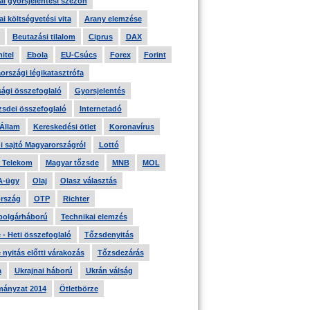
i gyorsjelentési szezon
i költségvetési vita
Arany elemzése
Beutazási tilalom
Ciprus
DAX
itel
Ebola
EU-Csúcs
Forex
Forint
országi légikatasztrófa
ági összefoglaló
Gyorsjelentés
zsdei összefoglaló
Internetadó
 Állam
Kereskedési ötlet
Koronavírus
i sajtó Magyarországról
Lottó
 Telekom
Magyar tőzsde
MNB
MOL
A-ügy
Olaj
Olasz választás
rszág
OTP
Richter
 polgárháború
Technikai elemzés
- Heti összefoglaló
Tőzsdenyitás
nyitás előtti várakozás
Tőzsdezárás
a
Ukrajnai háború
Ukrán válság
ányzat 2014
Ötletbörze