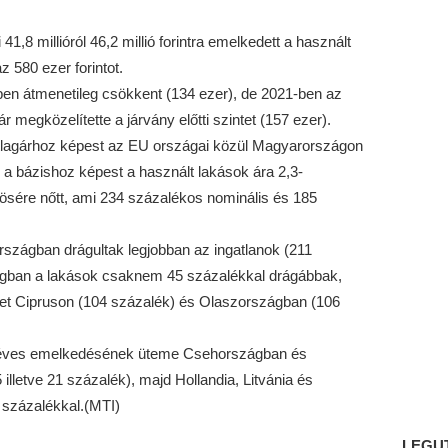
1,8 millióról 46,2 millió forintra emelkedett a használt
z 580 ezer forintot.
en átmenetileg csökkent (134 ezer), de 2021-ben az
r megközelítette a járvány előtti szintet (157 ezer).
átlagárhoz képest az EU országai közül Magyarországon
a bázishoz képest a használt lakások ára 2,3-
ösére nőtt, ami 234 százalékos nominális és 185
szágban drágultak legjobban az ingatlanok (211
agban a lakások csaknem 45 százalékkal drágábbak,
ket Cipruson (104 százalék) és Olaszországban (106
 éves emelkedésének üteme Csehországban és
lletve 21 százalék), majd Hollandia, Litvánia és
százalékkal.(MTI)
LEGU