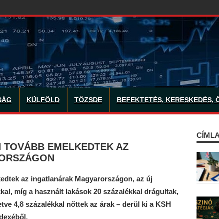
SÁG
KÜLFÖLD
TŐZSDE
BEFEKTETÉS, KERESKEDÉS, 
CÍMLA
 TOVÁBB EMELKEDTEK AZ
RORSZÁGON
dtek az ingatlanárak Magyarországon, az új
kal, míg a használt lakások 20 százalékkal drágultak,
etve 4,8 százalékkal nőttek az árak – derül ki a KSH
dexéből.