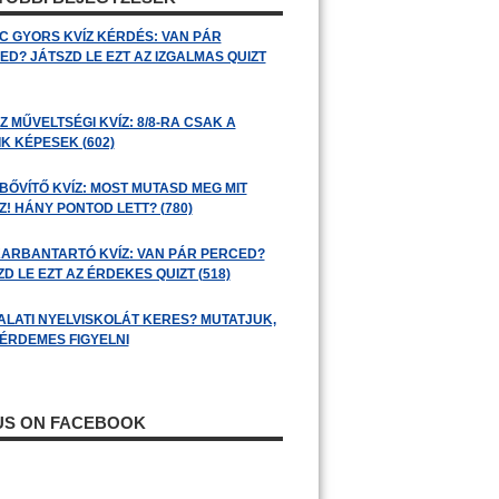
C GYORS KVÍZ KÉRDÉS: VAN PÁR
ED? JÁTSZD LE EZT AZ IZGALMAS QUIZT
 MŰVELTSÉGI KVÍZ: 8/8-RA CSAK A
K KÉPESEK (602)
BŐVÍTŐ KVÍZ: MOST MUTASD MEG MIT
! HÁNY PONTOD LETT? (780)
ARBANTARTÓ KVÍZ: VAN PÁR PERCED?
D LE EZT AZ ÉRDEKES QUIZT (518)
ALATI NYELVISKOLÁT KERES? MUTATJUK,
 ÉRDEMES FIGYELNI
 US ON FACEBOOK