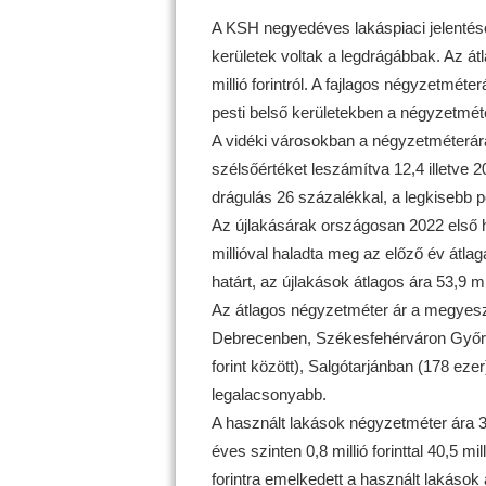
A KSH negyedéves lakáspiaci jelentése
kerületek voltak a legdrágábbak. Az átla
millió forintról. A fajlagos négyzetméterá
pesti belső kerületekben a négyzetméte
A vidéki városokban a négyzetméterár
szélsőértéket leszámítva 12,4 illetve
drágulás 26 százalékkal, a legkisebb p
Az újlakásárak országosan 2022 első h
millióval haladta meg az előző év átlagá
határt, az újlakások átlagos ára 53,9 milli
Az átlagos négyzetméter ár a megyeszé
Debrecenben, Székesfehérváron Győrb
forint között), Salgótarjánban (178 ez
legalacsonyabb.
A használt lakások négyzetméter ára 3
éves szinten 0,8 millió forinttal 40,5 m
forintra emelkedett a használt lakások át