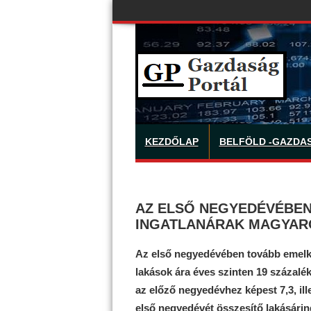
KEZDŐLAP
BELFÖLD -GAZDA
AZ ELSŐ NEGYEDÉVÉBEN
INGATLANÁRAK MAGYA
Az első negyedévében tovább emelke
lakások ára éves szinten 19 százalék
az előző negyedévhez képest 7,3, ill
első negyedévét összesítő lakásárin