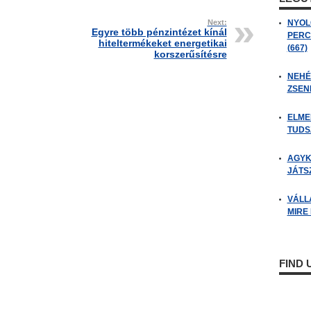
Next:
NYOL
Egyre több pénzintézet kínál
PERC
hiteltermékeket energetikai
(667)
korszerűsítésre
NEHÉZ
ZSENI
ELME
TUDSZ
AGYK
JÁTSZ
VÁLL
MIRE
FIND