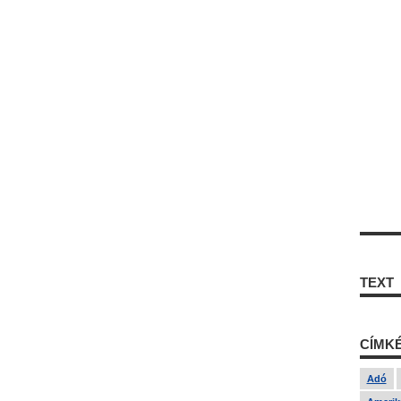
TEXT
CÍMK
Adó