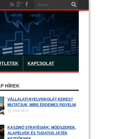
ÖTLETEK
KAPCSOLAT
P HÍREK
VÁLLALATI NYELVISKOLÁT KERES?
MUTATJUK, MIRE ÉRDEMES FIGYELNI
2026-08-07
KASZINÓ STRATÉGIÁK: MÓDSZEREK,
ALAPELVEK ÉS TUDATOS JÁTÉK
KEZDŐKNEK