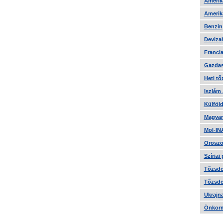
Amerika
Amerika
Benzin
Devizah
Francia
Gazdas
Heti tő
Iszlám
Külföld
Magyar
Mol-IN
Oroszo
Szíriai
Tőzsde 
Tőzsde 
Ukrajn
Önkorm