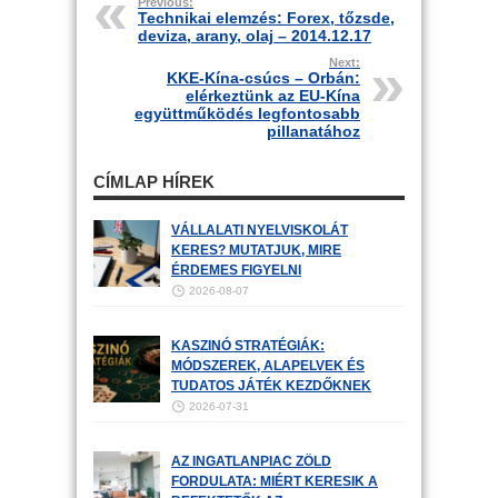
Previous:
Technikai elemzés: Forex, tőzsde,
deviza, arany, olaj – 2014.12.17
Next:
KKE-Kína-csúcs – Orbán:
elérkeztünk az EU-Kína
együttműködés legfontosabb
pillanatához
CÍMLAP HÍREK
VÁLLALATI NYELVISKOLÁT
KERES? MUTATJUK, MIRE
ÉRDEMES FIGYELNI
2026-08-07
KASZINÓ STRATÉGIÁK:
MÓDSZEREK, ALAPELVEK ÉS
TUDATOS JÁTÉK KEZDŐKNEK
2026-07-31
AZ INGATLANPIAC ZÖLD
FORDULATA: MIÉRT KERESIK A