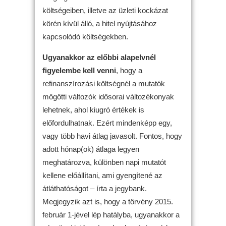
költségeiben, illetve az üzleti kockázat
körén kívül álló, a hitel nyújtásához
kapcsolódó költségekben.
Ugyanakkor az előbbi alapelvnél
figyelembe kell venni
, hogy a
refinanszírozási költségnél a mutatók
mögötti változók idősorai változékonyak
lehetnek, ahol kiugró értékek is
előfordulhatnak. Ezért mindenképp egy,
vagy több havi átlag javasolt. Fontos, hogy
adott hónap(ok) átlaga legyen
meghatározva, különben napi mutatót
kellene előállítani, ami gyengítené az
átláthatóságot – írta a jegybank.
Megjegyzik azt is, hogy a törvény 2015.
február 1-jével lép hatályba, ugyanakkor a