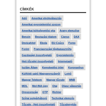
CÍMKÉK
Adó
Amerikai elnökválasztás
Amerikai gyorsjelentési szezon
Amerikai költségvetési vita
Arany elemzése
Benzin
Beutazási tilalom
Ciprus
DAX
Devizahitel
Ebola
EU-Csúcs
Forex
Forint
Franciaországi légikatasztrófa
Gazdasági összefoglaló
Gyorsjelentés
Heti tőzsdei összefoglaló
Internetadó
Iszlám Állam
Kereskedési ötlet
Koronavírus
Külföldi sajtó Magyarországról
Lottó
Magyar Telekom
Magyar tőzsde
MNB
MOL
Mol-INA-ügy
Olaj
Olasz választás
Oroszország
OTP
Richter
Szíriai polgárháború
Technikai elemzés
Tőzsde - Heti összefoglaló
Tőzsdenyitás