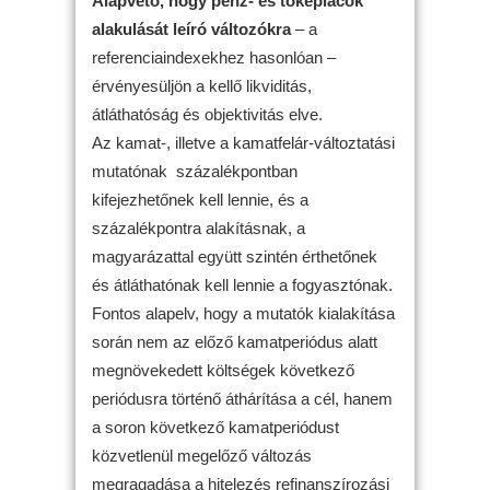
Alapvető, hogy pénz- és tőkepiacok
alakulását leíró változókra
– a
referenciaindexekhez hasonlóan –
érvényesüljön a kellő likviditás,
átláthatóság és objektivitás elve.
Az kamat-, illetve a kamatfelár-változtatási
mutatónak százalékpontban
kifejezhetőnek kell lennie, és a
százalékpontra alakításnak, a
magyarázattal együtt szintén érthetőnek
és átláthatónak kell lennie a fogyasztónak.
Fontos alapelv, hogy a mutatók kialakítása
során nem az előző kamatperiódus alatt
megnövekedett költségek következő
periódusra történő áthárítása a cél, hanem
a soron következő kamatperiódust
közvetlenül megelőző változás
megragadása a hitelezés refinanszírozási