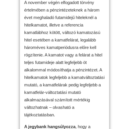
A november végén elfogadott törvény
értelmében a pénzintézeteknek a három
évet meghaladó futamidejű hiteleknél a
hitelkamatot, illetve a referencia
kamatlábhoz kötött, változó kamatozású
hitel esetében a kamatfelárat, legalább
hároméves kamatperiódusra előre kell
rögzítenie. A kamatot vagy a felárat a hitel
teljes futamideje alatt legfeljebb öt
alkalommal módosíthatja a pénzintézet. A
hitelkamatok legfeljebb a kamatváltoztatási
mutató, a kamatfelárak pedig legfeljebb a
kamatfelár-változtatási mutató
alkalmazásával számított mértékig
változhatnak – olvasható a
tájékoztatásban.
A jegybank hangsúlyozza
, hogy a