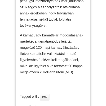
pénzügyi intézményeknek már januárban
szükséges a szabályzataik átalakítása
annak érdekében, hogy februárban
fennakadás nélkül tudják folytatni
tevékenységüket.
A kamat vagy kamatfelár módosításának
mértékét a kamatperiódus lejártát
megelőző 120. napi kamatváltoztatási,
illetve kamatfelár-változtatási mutató
figyelembevételével kell megállapítani,
mivel az ügyfelet a változtatást 90 nappal
megelőzően ki kell értesíteni.(MTI)
Tagged with:
MNB