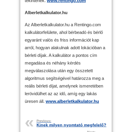
tekintenek.
www.rentingo.com
Alberletkalkulator.hu
Az Alberletkalkulator.hu a Rentingo.com
kalkulátorfelülete, ahol bérbeadó és bérlő
egyaránt valós és friss információt kap
arról, hogyan alakulnak adott lokációban a
bérleti díjak. A kalkulátor a pontos cím
megadása és néhány kérdés
megválaszolása után egy összetett
algoritmus segítségével határozza meg a
reális bérleti díjat, amelynek ismeretében
lerövidülhet az az idő, amíg egy lakás
üresen áll.
www.alberletkalkulator.hu
Previous:
Kinek milyen nyomtató megfelelő?