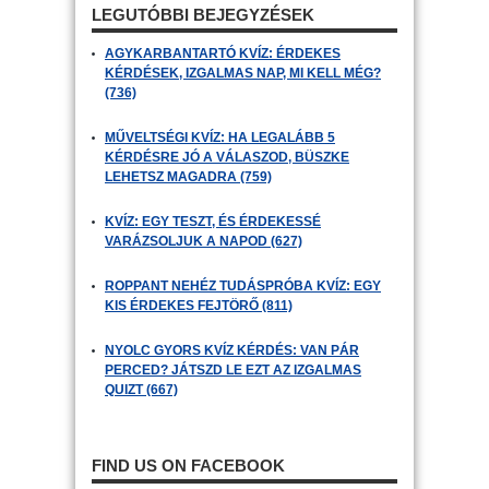
LEGUTÓBBI BEJEGYZÉSEK
AGYKARBANTARTÓ KVÍZ: ÉRDEKES
KÉRDÉSEK, IZGALMAS NAP, MI KELL MÉG?
(736)
MŰVELTSÉGI KVÍZ: HA LEGALÁBB 5
KÉRDÉSRE JÓ A VÁLASZOD, BÜSZKE
LEHETSZ MAGADRA (759)
KVÍZ: EGY TESZT, ÉS ÉRDEKESSÉ
VARÁZSOLJUK A NAPOD (627)
ROPPANT NEHÉZ TUDÁSPRÓBA KVÍZ: EGY
KIS ÉRDEKES FEJTÖRŐ (811)
NYOLC GYORS KVÍZ KÉRDÉS: VAN PÁR
PERCED? JÁTSZD LE EZT AZ IZGALMAS
QUIZT (667)
FIND US ON FACEBOOK