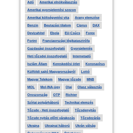
Adó
Amerikai elnökválasztás
Amerikai gyorsjelentési szezon
Amerikai költségvetési vita
Arany elemzése
Benzin
Beutazási tilalom
Ciprus
DAX
Devizahitel
Ebola
EU-Csúcs
Forex
Forint
Franciaországi légikatasztrófa
Gazdasági összefoglaló
Gyorsjelentés
Heti tőzsdei összefoglaló
Internetadó
Iszlám Állam
Kereskedési ötlet
Koronavírus
Külföldi sajtó Magyarországról
Lottó
Magyar Telekom
Magyar tőzsde
MNB
MOL
Mol-INA-ügy
Olaj
Olasz választás
Oroszország
OTP
Richter
Szíriai polgárháború
Technikai elemzés
Tőzsde - Heti összefoglaló
Tőzsdenyitás
Tőzsde nyitás előtti várakozás
Tőzsdezárás
Ukrajna
Ukrajnai háború
Ukrán válság