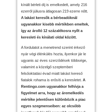
kínált bérleti díj is emelkedett, amely 216
ezerről júliusra átlagosan 219 ezerre nőtt.
A lakást keresők a bérbeadóknál
ugyanakkor kisebb mértékben emeltek,
így az árolló 12 százalékosra nyílt a
keresleti és kínálati oldal között.
A fordulatot a menetrend szerint érkező
nyár végi élénkülés hozta, ilyenkor jár le
ugyanis az éves szerződések többsége,
valamint a közelgő szeptemberi
felsőoktatási évad miatt lakást kereső
fiatalok rohama is erősíti a keresletet.
A
Rentingo.com ugyanakkor felhívja a
figyelmet arra, hogy az áremelkedés
mértéke jelentősen különbözik a piac
egyes szegmenseiben: az olcsóbb