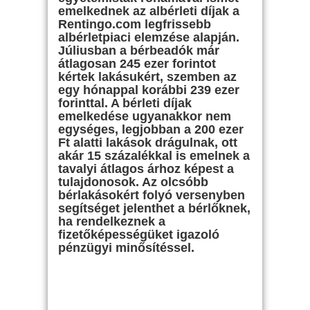
emelkednek az albérleti díjak a
Rentingo.com legfrissebb
albérletpiaci elemzése alapján.
Júliusban a bérbeadók már
átlagosan 245 ezer forintot
kértek lakásukért, szemben az
egy hónappal korábbi 239 ezer
forinttal. A bérleti díjak
emelkedése ugyanakkor nem
egységes, legjobban a 200 ezer
Ft alatti lakások drágulnak, ott
akár 15 százalékkal is emelnek a
tavalyi átlagos árhoz képest a
tulajdonosok. Az olcsóbb
bérlakásokért folyó versenyben
segítséget jelenthet a bérlőknek,
ha rendelkeznek a
fizetőképességüket igazoló
pénzügyi minősítéssel.