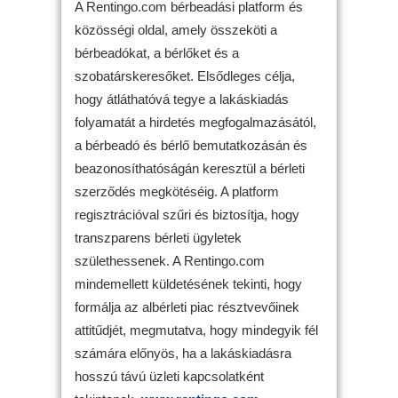
A Rentingo.com bérbeadási platform és
közösségi oldal, amely összeköti a
bérbeadókat, a bérlőket és a
szobatárskeresőket. Elsődleges célja,
hogy átláthatóvá tegye a lakáskiadás
folyamatát a hirdetés megfogalmazásától,
a bérbeadó és bérlő bemutatkozásán és
beazonosíthatóságán keresztül a bérleti
szerződés megkötéséig. A platform
regisztrációval szűri és biztosítja, hogy
transzparens bérleti ügyletek
születhessenek. A Rentingo.com
mindemellett küldetésének tekinti, hogy
formálja az albérleti piac résztvevőinek
attitűdjét, megmutatva, hogy mindegyik fél
számára előnyös, ha a lakáskiadásra
hosszú távú üzleti kapcsolatként