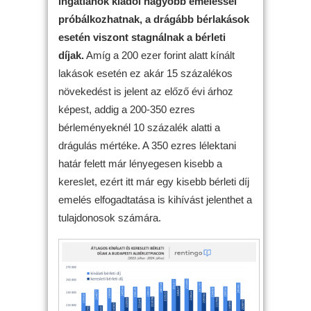
ingatlanok kiadói nagyobb emeléssel
próbálkozhatnak, a drágább bérlakások
esetén viszont stagnálnak a bérleti
díjak.
Amíg a 200 ezer forint alatt kínált
lakások esetén ez akár 15 százalékos
növekedést is jelent az előző évi árhoz
képest, addig a 200-350 ezres
bérleményeknél 10 százalék alatti a
drágulás mértéke. A 350 ezres lélektani
határ felett már lényegesen kisebb a
kereslet, ezért itt már egy kisebb bérleti díj
emelés elfogadtatása is kihívást jelenthet a
tulajdonosok számára.