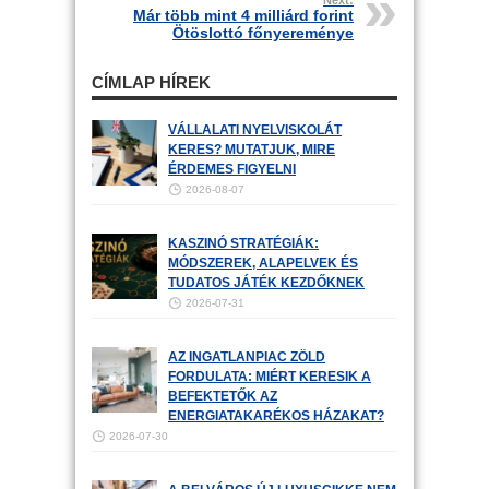
Next:
Már több mint 4 milliárd forint
Ötöslottó főnyereménye
CÍMLAP HÍREK
VÁLLALATI NYELVISKOLÁT
KERES? MUTATJUK, MIRE
ÉRDEMES FIGYELNI
2026-08-07
KASZINÓ STRATÉGIÁK:
MÓDSZEREK, ALAPELVEK ÉS
TUDATOS JÁTÉK KEZDŐKNEK
2026-07-31
AZ INGATLANPIAC ZÖLD
FORDULATA: MIÉRT KERESIK A
BEFEKTETŐK AZ
ENERGIATAKARÉKOS HÁZAKAT?
2026-07-30