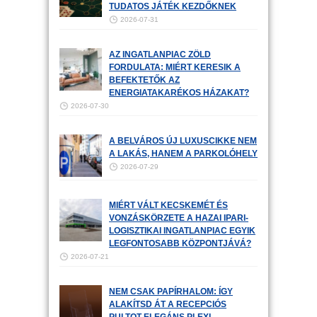
TUDATOS JÁTÉK KEZDŐKNEK
2026-07-31
AZ INGATLANPIAC ZÖLD
FORDULATA: MIÉRT KERESIK A
BEFEKTETŐK AZ
ENERGIATAKARÉKOS HÁZAKAT?
2026-07-30
A BELVÁROS ÚJ LUXUSCIKKE NEM
A LAKÁS, HANEM A PARKOLÓHELY
2026-07-29
MIÉRT VÁLT KECSKEMÉT ÉS
VONZÁSKÖRZETE A HAZAI IPARI-
LOGISZTIKAI INGATLANPIAC EGYIK
LEGFONTOSABB KÖZPONTJÁVÁ?
2026-07-21
NEM CSAK PAPÍRHALOM: ÍGY
ALAKÍTSD ÁT A RECEPCIÓS
PULTOT ELEGÁNS PLEXI