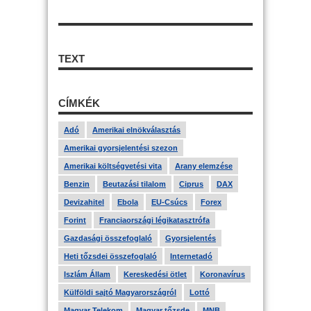
TEXT
CÍMKÉK
Adó
Amerikai elnökválasztás
Amerikai gyorsjelentési szezon
Amerikai költségvetési vita
Arany elemzése
Benzin
Beutazási tilalom
Ciprus
DAX
Devizahitel
Ebola
EU-Csúcs
Forex
Forint
Franciaországi légikatasztrófa
Gazdasági összefoglaló
Gyorsjelentés
Heti tőzsdei összefoglaló
Internetadó
Iszlám Állam
Kereskedési ötlet
Koronavírus
Külföldi sajtó Magyarországról
Lottó
Magyar Telekom
Magyar tőzsde
MNB