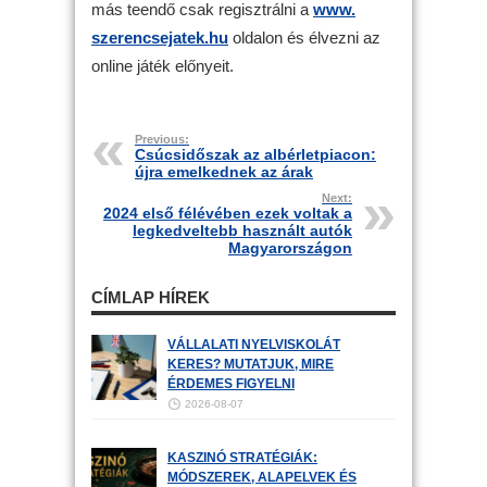
más teendő csak regisztrálni a
www.
szerencsejatek.hu
oldalon és élvezni az
online játék előnyeit.
Previous:
Csúcsidőszak az albérletpiacon:
újra emelkednek az árak
Next:
2024 első félévében ezek voltak a
legkedveltebb használt autók
Magyarországon
CÍMLAP HÍREK
VÁLLALATI NYELVISKOLÁT
KERES? MUTATJUK, MIRE
ÉRDEMES FIGYELNI
2026-08-07
KASZINÓ STRATÉGIÁK:
MÓDSZEREK, ALAPELVEK ÉS