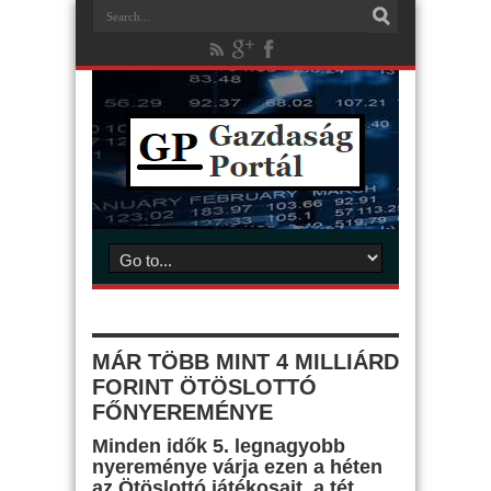
MÁR TÖBB MINT 4 MILLIÁRD
FORINT ÖTÖSLOTTÓ
FŐNYEREMÉNYE
Minden idők 5. legnagyobb
nyereménye várja ezen a héten
az Ötöslottó játékosait, a tét