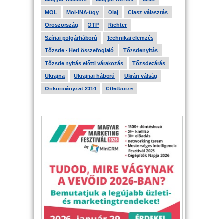
MOL
Mol-INA-ügy
Olaj
Olasz választás
Oroszország
OTP
Richter
Szíriai polgárháború
Technikai elemzés
Tőzsde - Heti összefoglaló
Tőzsdenyitás
Tőzsde nyitás előtti várakozás
Tőzsdezárás
Ukrajna
Ukrajnai háború
Ukrán válság
Önkormányzat 2014
Ötletbörze