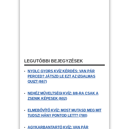
LEGUTÓBBI BEJEGYZÉSEK
NYOLC GYORS KVÍZ KÉRDÉS: VAN PÁR
PERCED? JÁTSZD LE EZT AZ IZGALMAS
QUIZT (667)
NEHÉZ MŰVELTSÉGI KVÍZ: 8/8-RA CSAK A
ZSENIK KÉPESEK (602)
ELMEBŐVÍTŐ KVÍZ: MOST MUTASD MEG MIT
TUDSZ! HÁNY PONTOD LETT? (780)
AGYKARBANTARTÓ KVÍZ: VAN PÁR