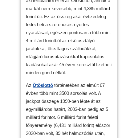
aki telitalálatot ér el az Ötöslottón, annak a
markát nem kevesebb, mint 4,385 milliárd
forint üti. Ez az összeg akár évtizedekig
fedezheti a szerencsés nyertes
nyaralásait, egészen pontosan a több mint
4 milliárd forintból az első osztályú
járatokkal, ötcsillagos szállodákkal,
világjáró luxusutazásokkal kapcsolatos
kiadásokat akár 45 éven keresztül fizetheti
minden gond nélkül.
Az
Ötöslottó
történetében az elmúlt 67
évben több mint 3500 sorsolás volt. A
jackpot összege 1999-ben lépte át az
egymilliárdos határt, 2003-ban pedig az 5
milliárd forintot. 6 milliárd forint feletti
főnyeremény (6,431 milliárd forint) először
2020-ban volt, 39 hét halmozódás után,