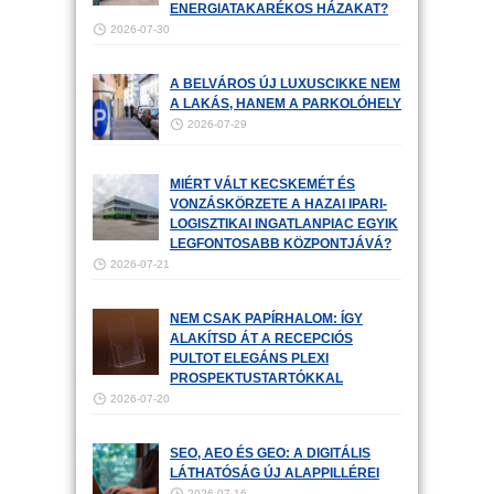
ENERGIATAKARÉKOS HÁZAKAT?
2026-07-30
A BELVÁROS ÚJ LUXUSCIKKE NEM
A LAKÁS, HANEM A PARKOLÓHELY
2026-07-29
MIÉRT VÁLT KECSKEMÉT ÉS
VONZÁSKÖRZETE A HAZAI IPARI-
LOGISZTIKAI INGATLANPIAC EGYIK
LEGFONTOSABB KÖZPONTJÁVÁ?
2026-07-21
NEM CSAK PAPÍRHALOM: ÍGY
ALAKÍTSD ÁT A RECEPCIÓS
PULTOT ELEGÁNS PLEXI
PROSPEKTUSTARTÓKKAL
2026-07-20
SEO, AEO ÉS GEO: A DIGITÁLIS
LÁTHATÓSÁG ÚJ ALAPPILLÉREI
2026-07-16