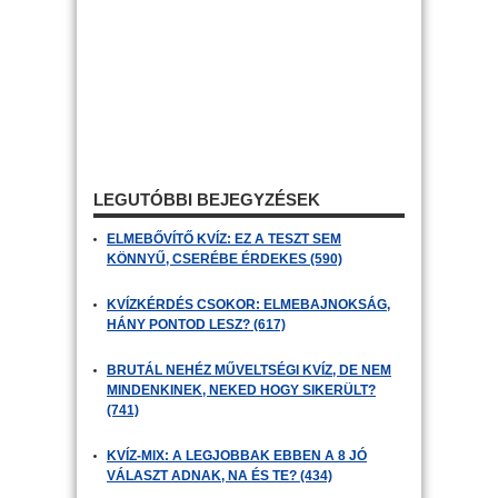
LEGUTÓBBI BEJEGYZÉSEK
ELMEBŐVÍTŐ KVÍZ: EZ A TESZT SEM
KÖNNYŰ, CSERÉBE ÉRDEKES (590)
KVÍZKÉRDÉS CSOKOR: ELMEBAJNOKSÁG,
HÁNY PONTOD LESZ? (617)
BRUTÁL NEHÉZ MŰVELTSÉGI KVÍZ, DE NEM
MINDENKINEK, NEKED HOGY SIKERÜLT?
(741)
KVÍZ-MIX: A LEGJOBBAK EBBEN A 8 JÓ
VÁLASZT ADNAK, NA ÉS TE? (434)