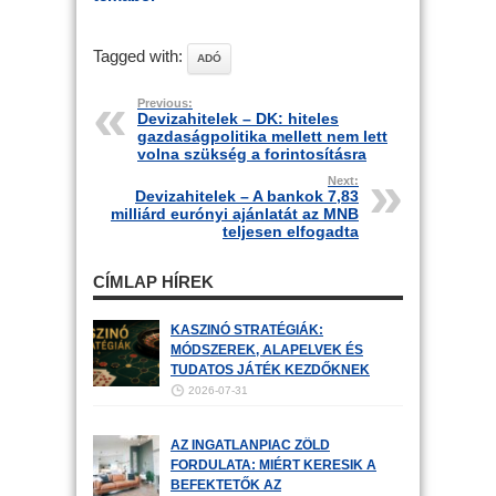
Tagged with:
ADÓ
Previous:
Devizahitelek – DK: hiteles
gazdaságpolitika mellett nem lett
volna szükség a forintosításra
Next:
Devizahitelek – A bankok 7,83
milliárd eurónyi ajánlatát az MNB
teljesen elfogadta
CÍMLAP HÍREK
KASZINÓ STRATÉGIÁK:
MÓDSZEREK, ALAPELVEK ÉS
TUDATOS JÁTÉK KEZDŐKNEK
2026-07-31
AZ INGATLANPIAC ZÖLD
FORDULATA: MIÉRT KERESIK A
BEFEKTETŐK AZ