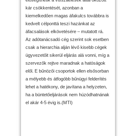
kár csökkentését, azonban a
kiemelkedően magas áfakulcs továbbra is
kedvelt célponttá teszi hazánkat az
áfacsalások elkövetésére – mutatott rá.
Az adótanácsadó cég szerint sok esetben
csak a hierarchia alján lévő kisebb cégek
ügyvezetőit sikerül eljárás alá vonni, míg a
szervezők rejtve maradnak a hatóságok
elől. E bűnözői csoportok ellen elsősorban
a mélyebb és átfogóbb bűnügyi felderítés
lehet a hatékony, de javítana a helyzeten,
ha a büntetőeljárások nem húzódhatnának
el akár 4-5 évig is.(MTI)