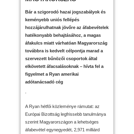
Bár a szigorodó hazai jogszabályok és
keményebb uniós fellépés
hozzájárulhatnak jövőre az áfabevételek
hatékonyabb behajtásához, a magas
áfakulcs miatt várhatóan Magyarország
továbbra is kedvelt célpontja marad a
szervezett bűnözői csoportok által
elkövetett áfacsalásoknak – hívta fel a
figyelmet a Ryan amerikai
adótanácsadó cég
.
A Ryan hétfői közleménye rámutat: az
Európai Bizottság legfrissebb tanulmánya
szerint Magyarországon a lehetséges
áfabevétel egynegyedét, 2,971 milliárd