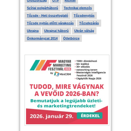
Oroszország
OTP
Richter
Szíriai polgárháború
Technikai elemzés
Tőzsde - Heti összefoglaló
Tőzsdenyitás
Tőzsde nyitás előtti várakozás
Tőzsdezárás
Ukrajna
Ukrajnai háború
Ukrán válság
Önkormányzat 2014
Ötletbörze