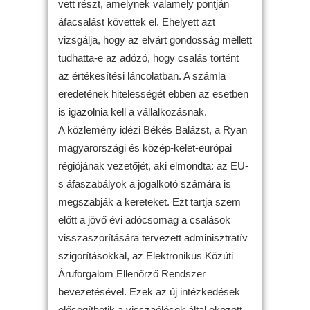
vett részt, amelynek valamely pontján
áfacsalást követtek el. Ehelyett azt
vizsgálja, hogy az elvárt gondosság mellett
tudhatta-e az adózó, hogy csalás történt
az értékesítési láncolatban. A számla
eredetének hitelességét ebben az esetben
is igazolnia kell a vállalkozásnak.
A közlemény idézi Békés Balázst, a Ryan
magyarországi és közép-kelet-európai
régiójának vezetőjét, aki elmondta: az EU-
s áfaszabályok a jogalkotó számára is
megszabják a kereteket. Ezt tartja szem
előtt a jövő évi adócsomag a csalások
visszaszorítására tervezett adminisztratív
szigorításokkal, az Elektronikus Közúti
Áruforgalom Ellenőrző Rendszer
bevezetésével. Ezek az új intézkedések
elősegíthetik a visszaélések által okozott