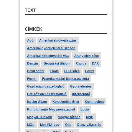
TEXT
CÍMKÉK
Adó
Amerikai elnökválasztás
Amerikai gyorsjelentési szezon
Amerikai költségvetési vita
Arany elemzése
Benzin
Beutazási tilalom
Ciprus
DAX
Devizahitel
Ebola
EU-Csúcs
Forex
Forint
Franciaországi légikatasztrófa
Gazdasági összefoglaló
Gyorsjelentés
Heti tőzsdei összefoglaló
Internetadó
Iszlám Állam
Kereskedési ötlet
Koronavírus
Külföldi sajtó Magyarországról
Lottó
Magyar Telekom
Magyar tőzsde
MNB
MOL
Mol-INA-ügy
Olaj
Olasz választás