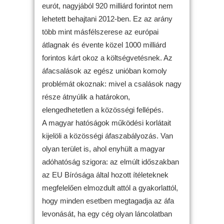
eurót, nagyjából 920 milliárd forintot nem
lehetett behajtani 2012-ben. Ez az arány
több mint másfélszerese az európai
átlagnak és évente közel 1000 milliárd
forintos kárt okoz a költségvetésnek. Az
áfacsalások az egész unióban komoly
problémát okoznak: mivel a csalások nagy
része átnyúlik a határokon,
elengedhetetlen a közösségi fellépés.
A magyar hatóságok működési korlátait
kijelöli a közösségi áfaszabályozás. Van
olyan terület is, ahol enyhült a magyar
adóhatóság szigora: az elmúlt időszakban
az EU Bírósága által hozott ítéleteknek
megfelelően elmozdult attól a gyakorlattól,
hogy minden esetben megtagadja az áfa
levonását, ha egy cég olyan láncolatban