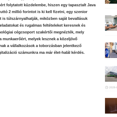
rt folytatott küzdelembe, hiszen egy tapasztalt Java
ó 2 millió forintot is ki kell fizetni, egy szenior
 is túlszárnyalhatják, miközben saját bevallásuk
feladatokat és rugalmas feltételeket keresnek és
ológiai cégcsoport szakértői megnézték, mely
a munkaerőért, melyek lesznek a közeljövő
nak a vállalkozások a toborzásban jelentkező
gitalizáció számunkra ma már élet-halál kérdés.
2026-