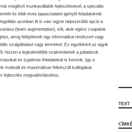
ár meglévő munkavállalók fejlesztésével, a speciális
etét és több éves tapasztalatot igénylő feladatoknál
egoldás azonban itt is van: egyre népszerűbb opció a
bevonása (team augmentation), sőt, akár egész csapatok
hez, amíg felépítenek egy informatikai rendszert vagy
ális szolgáltatást vagy terméket. Ez egyébként az egyik
tből, hiszen a legkelendőbb szakemberek a juttatások
ihívásokat és izgalmas feladatokat is keresik, így a
k motivált és maximálisan felkészült kollégákat
is fejlesztés megvalósításához.
TEXT
CÍMK