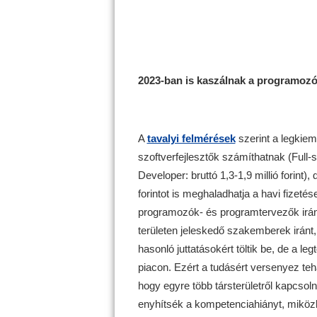
2023-ban is kaszálnak a programozók
A
tavalyi felmérések
szerint a legkie
szoftverfejlesztők számíthatnak (Full-st
Developer: bruttó 1,3-1,9 millió forint),
forintot is meghaladhatja a havi fizetés
programozók- és programtervezők iránt
területen jeleskedő szakemberek iránt,
hasonló juttatásokért töltik be, de a l
piacon. Ezért a tudásért versenyez tehát
hogy egyre több társterületről kapcs
enyhítsék a kompetenciahiányt, miközb