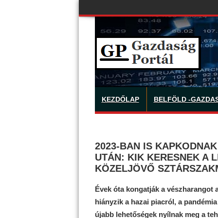
KEZDŐLAP
BELFÖLD -GAZDA
2023-BAN IS KAPKODNAK
UTÁN: KIK KERESNEK A 
KÖZELJÖVŐ SZTÁRSZAK
Évek óta kongatják a vészharangot a
hiányzik a hazai piacról, a pandémi
újabb lehetőségek nyílnak meg a teh