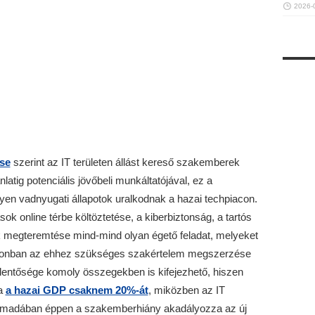
2026-
se
szerint az IT területen állást kereső szakemberek
latig potenciális jövőbeli munkáltatójával, ez a
ilyen vadnyugati állapotok uralkodnak a hazai techpiacon.
ások online térbe költöztetése, a kiberbiztonság, a tartós
k megteremtése mind-mind olyan égető feladat, melyeket
azonban az ehhez szükséges szakértelem megszerzése
elentősége komoly összegekben is kifejezhető, hiszen
ja
a hazai GDP csaknem 20%-át
, miközben az IT
armadában éppen a szakemberhiány akadályozza az új