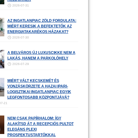
2026-07-31
AZ INGATLANPIAC ZÖLD FORDULATA:
MIÉRT KERESIK A BEFEKTETŐK AZ
ENERGIATAKARÉKOS HÁZAKAT?
2026-07-30
A BELVÁROS ÚJ LUXUSCIKKE NEM A
LAKÁS, HANEM A PARKOLÓHELY
2026-07-29
MIÉRT VÁLT KECSKEMÉT ÉS
VONZÁSKÖRZETE A HAZAI IPARI-
LOGISZTIKAI INGATLANPIAC EGYIK
LEGFONTOSABB KÖZPONTJÁVÁ?
07-21
NEM CSAK PAPÍRHALOM: ÍGY
ALAKÍTSD ÁT A RECEPCIÓS PULTOT
ELEGÁNS PLEXI
PROSPEKTUSTARTÓKKAL