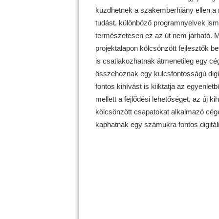
küzdhetnek a szakemberhiány ellen a m
tudást, különböző programnyelvek ismer
természetesen ez az út nem járható. M
projektalapon kölcsönzött fejlesztők 
is csatlakozhatnak átmenetileg egy cég
összehoznak egy kulcsfontosságú digit
fontos kihívást is kiiktatja az egyenle
mellett a fejlődési lehetőséget, az új k
kölcsönzött csapatokat alkalmazó cége
kaphatnak egy számukra fontos digitál