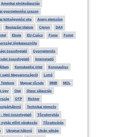
Amerikai elnökválasztás
i gyorsjelentési szezon
i költségvetési vita
Arany elemzése
Beutazási tilalom
Ciprus
DAX
itel
Ebola
EU-Csúcs
Forex
Forint
országi légikatasztrófa
ági összefoglaló
Gyorsjelentés
zsdei összefoglaló
Internetadó
 Állam
Kereskedési ötlet
Koronavírus
i sajtó Magyarországról
Lottó
 Telekom
Magyar tőzsde
MNB
MOL
A-ügy
Olaj
Olasz választás
rszág
OTP
Richter
 polgárháború
Technikai elemzés
- Heti összefoglaló
Tőzsdenyitás
nyitás előtti várakozás
Tőzsdezárás
a
Ukrajnai háború
Ukrán válság