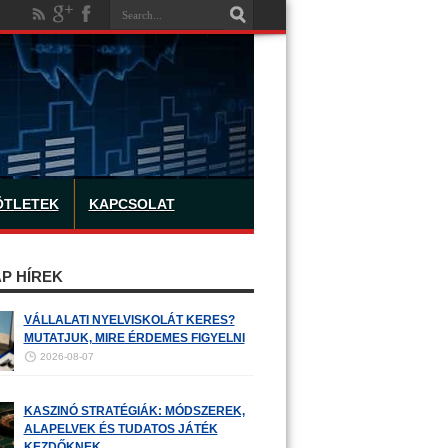
ÖTLETEK
KAPCSOLAT
P HÍREK
VÁLLALATI NYELVISKOLÁT KERES?
MUTATJUK, MIRE ÉRDEMES FIGYELNI
2026-08-07
KASZINÓ STRATÉGIÁK: MÓDSZEREK,
ALAPELVEK ÉS TUDATOS JÁTÉK
KEZDŐKNEK