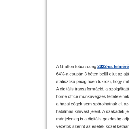
A Grafton toborzócég
2022-es felméré
64%-a csupán 3 héten belül eljut az aján
statisztika pedig hűen tükrözi, hogy m
A digitális transzformáció, a szolgáltat
home office munkavégzés feltételeine
a hazai cégek sem spórolhatnak el, 
hatalmas kihívást jelent. A szakadék j
már jelenleg is a digitális gazdaság ad
vezetők szerint az esetek közel kéth