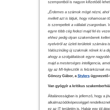
szempontból is nagyon kifizetődő lehe
„Érdemes a számok mögé nézni, ahol a 
mellett azt is látjuk, hogy rohamosan 
is szerepeltek a vállalati zsargonban. 
egyre több cég fedezi majd fel és vez
ehhez pedig olyan szakemberek kellene
nyelvéről az üzleti területek számára 
Valószínűleg új szakmák nőnek ki a digi
ahogy a szolgáltatások egyre nagyobb 
majd a mesterséges intelligencia, amely
így az MI-fejlesztők is felzárkóznak 
Gönczy Gábor, a
Stylers
ügyvezető-
Van gyógyír a kritikus szakemberhi
Általánosságban is jellemző, hogy a jö
alkalmazódóképességgel rendelkeznek 
ez az IT területén is. Habár egy jól át