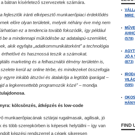
t a bátran kísérletező szervezetek számára.
VÁLL
fejlesztők iránti elképesztő munkaerőpiaci érdeklődés
MIRE
törnek előre olyan területek, melyek néhány éve még nem
MŰVE
Várhatóan ez a tendencia tovább fokozódik, így például
AHHO
eti be a mindennapi működésbe az adatalapú-szemlélet,
(578)
k, akik egyfajta „adatkommunikátorként” a technológia
AGYT
is érthetővé és hasznossá teszik a számokat.
JÓ A
tális marketing és a felhasználói élmény területén is,
(873)
szelete kerül az online térbe, és mindezeket összefogja
IROD
 egyre inkább átszövi és átalakítja a legtöbb iparágat –
VILÁ
majd a legkeresettebb programozók közé”
–
mondja
(595)
tulajdonosa
.
OKOS
HÁNY
ányra: kölcsönzés, átképzés és low-code
vő munkaerőpiacának sztárjai rugalmasak, agilisak, jó
FIND
és több szerepkörben is képesek helytállni – így van
gondolt képzési rendszerrel a cégek sikeresen