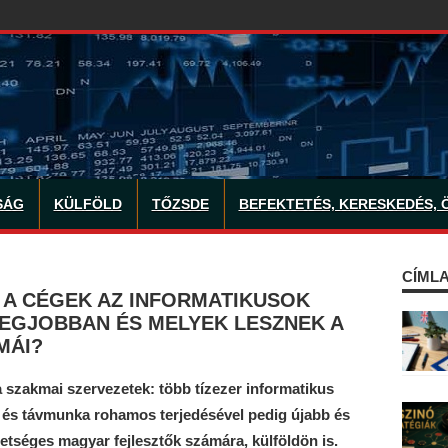
SÁG
KÜLFÖLD
TŐZSDE
BEFEKTETÉS, KERESKEDÉS, 
CÍMLA
 A CÉGEK AZ INFORMATIKUSOK
LEGJOBBAN ÉS MELYEK LESZNEK A
MÁI?
 szakmai szervezetek: több tízezer informatikus
a és távmunka rohamos terjedésével pedig újabb és
etséges magyar fejlesztők számára, külföldön is.