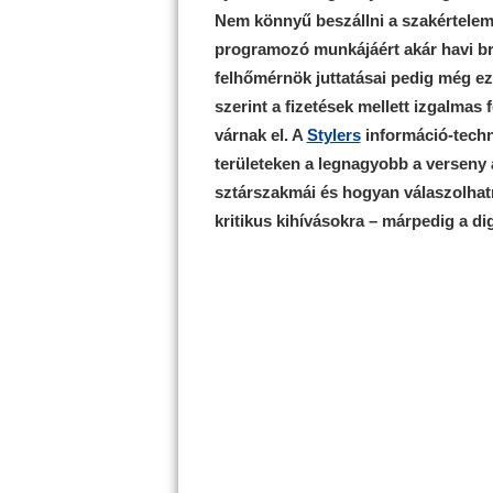
Nem könnyű beszállni a szakértelemé
programozó munkájáért akár havi brutt
felhőmérnök juttatásai pedig még ezt
szerint a fizetések mellett izgalmas 
várnak el. A
Stylers
információ-techn
területeken a legnagyobb a verseny 
sztárszakmái és hogyan válaszolhat
kritikus kihívásokra – márpedig a di