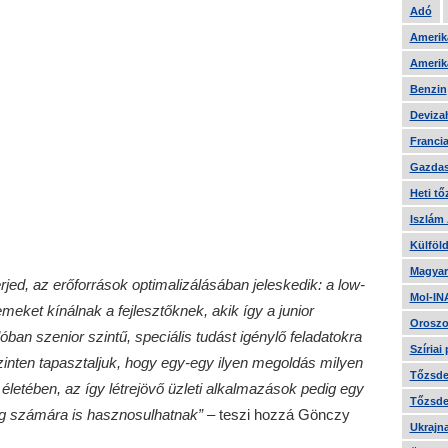
Adó
Amerika
Amerika
Benzin
Devizah
Francia
Gazdas
Heti tő
Iszlám
Külföld
Magyar
ed, az erőforrások optimalizálásában jeleskedik: a low-
Mol-IN
meket kínálnak a fejlesztőknek, akik így a junior
Oroszo
an szenior szintű, speciális tudást igénylő feladatokra
Szíriai
szinten tapasztaljuk, hogy egy-egy ilyen megoldás milyen
Tőzsde 
 életében, az így létrejövő üzleti alkalmazások pedig egy
Tőzsde 
g számára is hasznosulhatnak”
–
teszi hozzá Gönczy
Ukrajn