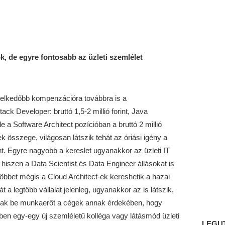
, de egyre fontosabb az üzleti szemlélet
melkedőbb kompenzációra továbbra is a
ack Developer: bruttó 1,5-2 millió forint, Java
 de a Software Architect pozícióban a bruttó 2 millió
ek összege, világosan látszik tehát az óriási igény a
. Egyre nagyobb a kereslet ugyanakkor az üzleti IT
 hiszen a Data Scientist és Data Engineer állásokat is
egtöbbet mégis a Cloud Architect-ek kereshetik a hazai
 a legtöbb vállalat jelenleg, ugyanakkor az is látszik,
olnak be munkaerőt a cégek annak érdekében, hogy
en egy-egy új szemléletű kolléga vagy látásmód üzleti
LEGU