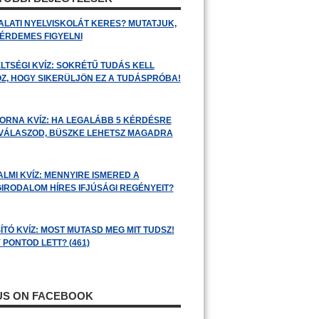
ALATI NYELVISKOLÁT KERES? MUTATJUK,
 ÉRDEMES FIGYELNI
LTSÉGI KVÍZ: SOKRÉTŰ TUDÁS KELL
Z, HOGY SIKERÜLJÖN EZ A TUDÁSPRÓBA!
ORNA KVÍZ: HA LEGALÁBB 5 KÉRDÉSRE
 VÁLASZOD, BÜSZKE LEHETSZ MAGADRA
ALMI KVÍZ: MENNYIRE ISMERED A
GIRODALOM HÍRES IFJÚSÁGI REGÉNYEIT?
ÍTÓ KVÍZ: MOST MUTASD MEG MIT TUDSZ!
 PONTOD LETT? (461)
 US ON FACEBOOK