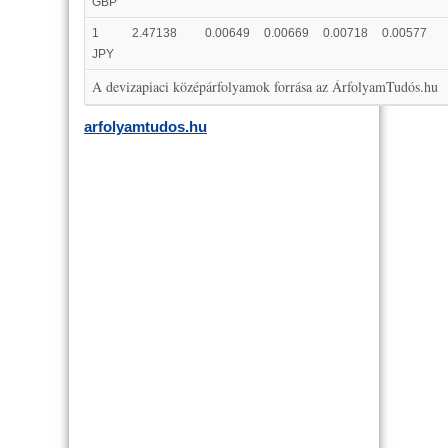
GBP
1
2.47138
0.00649
0.00669
0.00718
0.00577
JPY
A devizapiaci középárfolyamok forrása az ÁrfolyamTudós.hu
arfolyamtudos.hu