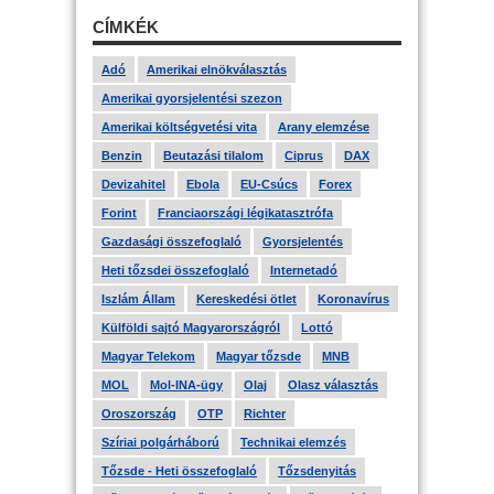
CÍMKÉK
Adó
Amerikai elnökválasztás
Amerikai gyorsjelentési szezon
Amerikai költségvetési vita
Arany elemzése
Benzin
Beutazási tilalom
Ciprus
DAX
Devizahitel
Ebola
EU-Csúcs
Forex
Forint
Franciaországi légikatasztrófa
Gazdasági összefoglaló
Gyorsjelentés
Heti tőzsdei összefoglaló
Internetadó
Iszlám Állam
Kereskedési ötlet
Koronavírus
Külföldi sajtó Magyarországról
Lottó
Magyar Telekom
Magyar tőzsde
MNB
MOL
Mol-INA-ügy
Olaj
Olasz választás
Oroszország
OTP
Richter
Szíriai polgárháború
Technikai elemzés
Tőzsde - Heti összefoglaló
Tőzsdenyitás