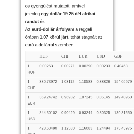
os gyengülést mutatott, amivel
jelenleg
egy dollár 19.25 dél afrikai
randot ér
.
Az
euró-dollár árfolyam
a reggeli
órában
1.07 körül járt
, tehát stagnált az
euró a dollárral szemben.
HUF
CHF
EUR
USD
GBP
1
0.00263
0.00271
0.00290
0.00233
0.40463
HUF
1
380.73972
1.03112
1.10583
0.88826
154.05979
CHF
1
369.24742
0.96982
1.07245
0.86145
149.40963
EUR
1
344.30102
0.90429
0.93244
0.80325
139.31550
USD
1
428.63490
1.12580
1.16083
1.24494
173.43975