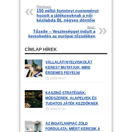
Previous:
150 millió forintnyi nyereményt
hozott a játékosoknak a női
kézilabda BL négyes döntője
Next:
Tőzsde – Veszteséggel indult a
kereskedés az európai tőzsdéken
CÍMLAP HÍREK
VÁLLALATI NYELVISKOLÁT
KERES? MUTATJUK, MIRE
ÉRDEMES FIGYELNI
2026-08-07
KASZINÓ STRATÉGIÁK:
MÓDSZEREK, ALAPELVEK ÉS
TUDATOS JÁTÉK KEZDŐKNEK
2026-07-31
AZ INGATLANPIAC ZÖLD
FORDULATA: MIÉRT KERESIK A