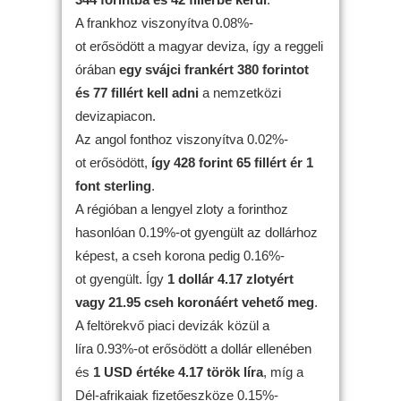
A frankhoz viszonyítva 0.08%-
ot erősödött a magyar deviza, így a reggeli
órában
egy svájci frankért 380 forintot
és 77 fillért kell adni
a nemzetközi
devizapiacon.
Az angol fonthoz viszonyítva 0.02%-
ot erősödött,
így 428 forint 65 fillért ér 1
font sterling
.
A régióban a lengyel zloty a forinthoz
hasonlóan 0.19%-ot gyengült az dollárhoz
képest, a cseh korona pedig 0.16%-
ot gyengült. Így
1 dollár 4.17 zlotyért
vagy 21.95 cseh koronáért vehető meg
.
A feltörekvő piaci devizák közül a
líra 0.93%-ot erősödött a dollár ellenében
és
1 USD értéke 4.17 török líra
, míg a
Dél-afrikaiak fizetőeszköze 0.15%-