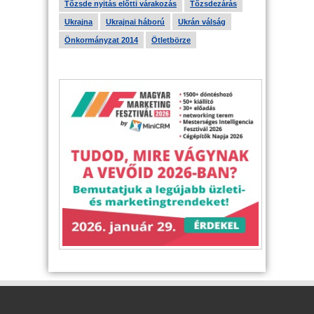
Tőzsde nyitás előtti várakozás
Tőzsdezárás
Ukrajna
Ukrajnai háború
Ukrán válság
Önkormányzat 2014
Ötletbörze