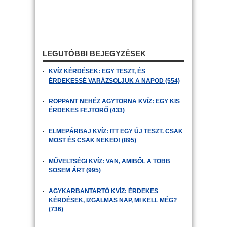
LEGUTÓBBI BEJEGYZÉSEK
KVÍZ KÉRDÉSEK: EGY TESZT, ÉS
ÉRDEKESSÉ VARÁZSOLJUK A NAPOD (554)
ROPPANT NEHÉZ AGYTORNA KVÍZ: EGY KIS
ÉRDEKES FEJTÖRŐ (433)
ELMEPÁRBAJ KVÍZ: ITT EGY ÚJ TESZT. CSAK
MOST ÉS CSAK NEKED! (895)
MŰVELTSÉGI KVÍZ: VAN, AMIBŐL A TÖBB
SOSEM ÁRT (995)
AGYKARBANTARTÓ KVÍZ: ÉRDEKES
KÉRDÉSEK, IZGALMAS NAP, MI KELL MÉG?
(736)