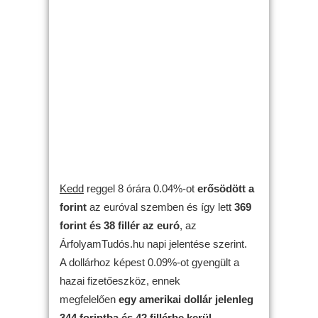
Kedd
reggel 8 órára 0.04%-ot
erősödött
a
forint
az euróval szemben és így lett
369
forint és 38 fillér az euró
, az
ÁrfolyamTudós.hu napi jelentése szerint.
A dollárhoz képest 0.09%-ot gyengült a
hazai fizetőeszköz, ennek
megfelelően
egy amerikai dollár jelenleg
344 forintba és 42 fillérbe kerül
.