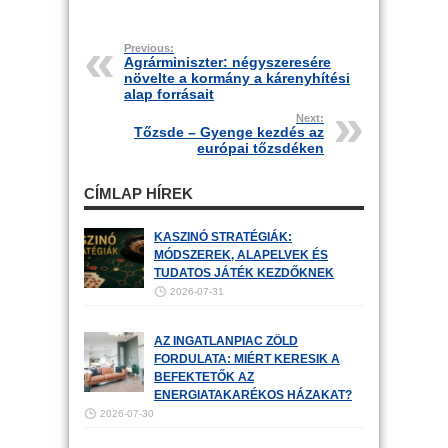
Previous:
Agrárminiszter: négyszeresére
növelte a kormány a kárenyhítési
alap forrásait
Next:
Tőzsde – Gyenge kezdés az
európai tőzsdéken
CÍMLAP HÍREK
KASZINÓ STRATÉGIÁK:
MÓDSZEREK, ALAPELVEK ÉS
TUDATOS JÁTÉK KEZDŐKNEK
2026-07-31
AZ INGATLANPIAC ZÖLD
FORDULATA: MIÉRT KERESIK A
BEFEKTETŐK AZ
ENERGIATAKARÉKOS HÁZAKAT?
2026-07-30