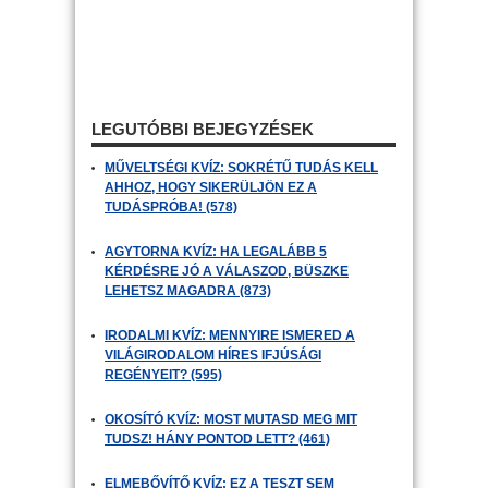
LEGUTÓBBI BEJEGYZÉSEK
MŰVELTSÉGI KVÍZ: SOKRÉTŰ TUDÁS KELL
AHHOZ, HOGY SIKERÜLJÖN EZ A
TUDÁSPRÓBA! (578)
AGYTORNA KVÍZ: HA LEGALÁBB 5
KÉRDÉSRE JÓ A VÁLASZOD, BÜSZKE
LEHETSZ MAGADRA (873)
IRODALMI KVÍZ: MENNYIRE ISMERED A
VILÁGIRODALOM HÍRES IFJÚSÁGI
REGÉNYEIT? (595)
OKOSÍTÓ KVÍZ: MOST MUTASD MEG MIT
TUDSZ! HÁNY PONTOD LETT? (461)
ELMEBŐVÍTŐ KVÍZ: EZ A TESZT SEM