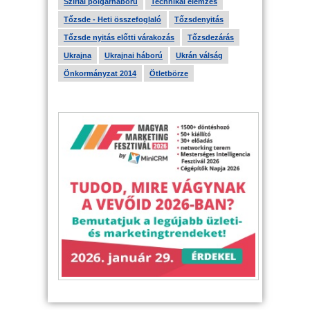
Szíriai polgárháború
Technikai elemzés
Tőzsde - Heti összefoglaló
Tőzsdenyitás
Tőzsde nyitás előtti várakozás
Tőzsdezárás
Ukrajna
Ukrajnai háború
Ukrán válság
Önkormányzat 2014
Ötletbörze