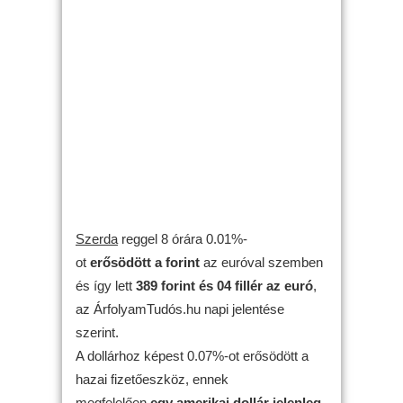
Szerda
reggel 8 órára 0.01%-
ot
erősödött
a forint
az euróval szemben
és így lett
389 forint és 04 fillér az euró
,
az ÁrfolyamTudós.hu napi jelentése
szerint.
A dollárhoz képest 0.07%-ot erősödött a
hazai fizetőeszköz, ennek
megfelelően
egy amerikai dollár jelenleg