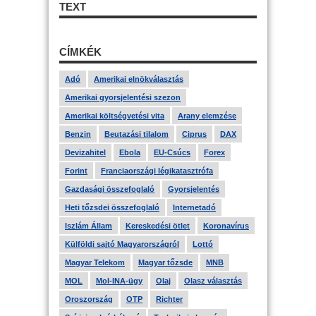
TEXT
CÍMKÉK
Adó
Amerikai elnökválasztás
Amerikai gyorsjelentési szezon
Amerikai költségvetési vita
Arany elemzése
Benzin
Beutazási tilalom
Ciprus
DAX
Devizahitel
Ebola
EU-Csúcs
Forex
Forint
Franciaországi légikatasztrófa
Gazdasági összefoglaló
Gyorsjelentés
Heti tőzsdei összefoglaló
Internetadó
Iszlám Állam
Kereskedési ötlet
Koronavírus
Külföldi sajtó Magyarországról
Lottó
Magyar Telekom
Magyar tőzsde
MNB
MOL
Mol-INA-ügy
Olaj
Olasz választás
Oroszország
OTP
Richter