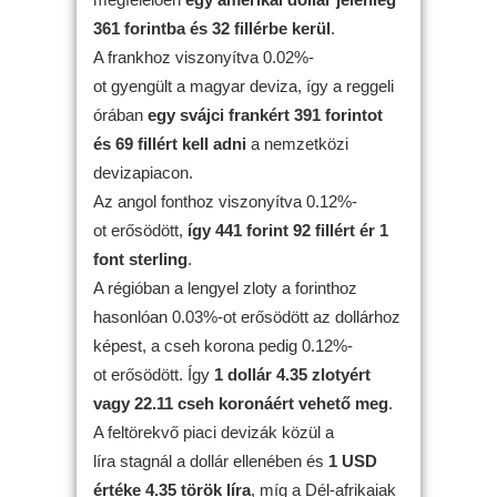
361 forintba és 32 fillérbe kerül
.
A frankhoz viszonyítva 0.02%-
ot gyengült a magyar deviza, így a reggeli
órában
egy svájci frankért 391 forintot
és 69 fillért kell adni
a nemzetközi
devizapiacon.
Az angol fonthoz viszonyítva 0.12%-
ot erősödött,
így 441 forint 92 fillért ér 1
font sterling
.
A régióban a lengyel zloty a forinthoz
hasonlóan 0.03%-ot erősödött az dollárhoz
képest, a cseh korona pedig 0.12%-
ot erősödött. Így
1 dollár 4.35 zlotyért
vagy 22.11 cseh koronáért vehető meg
.
A feltörekvő piaci devizák közül a
líra stagnál a dollár ellenében és
1 USD
értéke 4.35 török líra
, míg a Dél-afrikaiak