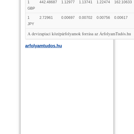
1
442.48687
1.12977
1.13741
1.22474
162.10633
GBP
1
2.72961
0.00697
0.00702
0.00756
0.00617
JPY
A devizapiaci középárfolyamok forrása az ÁrfolyamTudós.hu
arfolyamtudos.hu