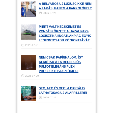
A BELVÁROS ÚJ LUXUSCIKKE NEM
A LAKÁS, HANEM A PARKOLÓHELY
2026-07-29
MIÉRT VÁLT KECSKEMÉT ÉS
VONZÁSKÖRZETE A HAZAI IPARI-
LOGISZTIKAI INGATLANPIAC EGYIK
LEGFONTOSABB KÖZPONTJÁVÁ?
2026-07-21
NEM CSAK PAPÍRHALOM: ÍGY
ALAKÍTSD ÁT A RECEPCIÓS
PULTOT ELEGÁNS PLEXI
PROSPEKTUSTARTÓKKAL
2026-07-20
SEO, AEO ÉS GEO: A DIGITÁLIS
LÁTHATÓSÁG ÚJ ALAPPILLÉREI
2026-07-16