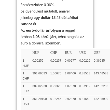
fizetőeszköze 0.36%-
os gyengülést mutatott, amivel
jelenleg
egy dollár 18.48 dél afrikai
randot ér
.
Az
euró-dollár árfolyam
a reggeli
órában
1.08 körül járt
, tehát stagnált az
euró a dollárral szemben.
HUF
CHF
EUR
USD
GBP
1
0.00255
0.00257
0.00277
0.00226
0.36635
HUF
1
391.66033
1.00676
1.08406
0.88513
143.48588
CHF
1
389.02938
0.99328
1.07678
0.87919
142.52203
EUR
1
361.29100
0.92246
0.92870
0.81650
132.35999
USD