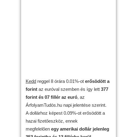
Kedd
reggel 8 órára 0.01%-ot
erősödött
a
forint
az euróval szemben és így lett
377
forint és 07 fillér az euró
, az
ÁrfolyamTudós.hu napi jelentése szerint.
A dollárhoz képest 0.09%-ot erősödött a
hazai fizetőeszköz, ennek
megfelelően
egy amerikai dollár jelenleg
353 forintba és 13 fillérbe kerül
.