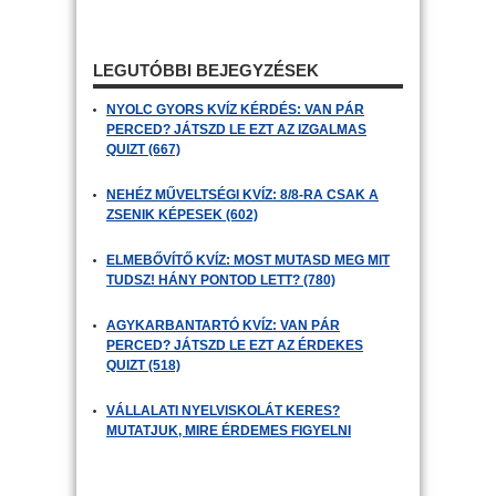
LEGUTÓBBI BEJEGYZÉSEK
NYOLC GYORS KVÍZ KÉRDÉS: VAN PÁR
PERCED? JÁTSZD LE EZT AZ IZGALMAS
QUIZT (667)
NEHÉZ MŰVELTSÉGI KVÍZ: 8/8-RA CSAK A
ZSENIK KÉPESEK (602)
ELMEBŐVÍTŐ KVÍZ: MOST MUTASD MEG MIT
TUDSZ! HÁNY PONTOD LETT? (780)
AGYKARBANTARTÓ KVÍZ: VAN PÁR
PERCED? JÁTSZD LE EZT AZ ÉRDEKES
QUIZT (518)
VÁLLALATI NYELVISKOLÁT KERES?
MUTATJUK, MIRE ÉRDEMES FIGYELNI