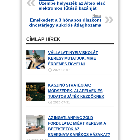
Üzembe helyezték az Alteo első
elektromos fűtésű kazánját
Next:
Emelkedett a 3 hónapos diszkont
kincstárjegy aukciós átlaghozama
CÍMLAP HÍREK
VÁLLALATI NYELVISKOLÁT
KERES? MUTATJUK, MIRE
ÉRDEMES FIGYELNI
2026-08-07
KASZINÓ STRATÉGIÁK:
MÓDSZEREK, ALAPELVEK ÉS
TUDATOS JÁTÉK KEZDŐKNEK
2026-07-31
AZ INGATLANPIAC ZÖLD
FORDULATA: MIÉRT KERESIK A
BEFEKTETŐK AZ
ENERGIATAKARÉKOS HÁZAKAT?