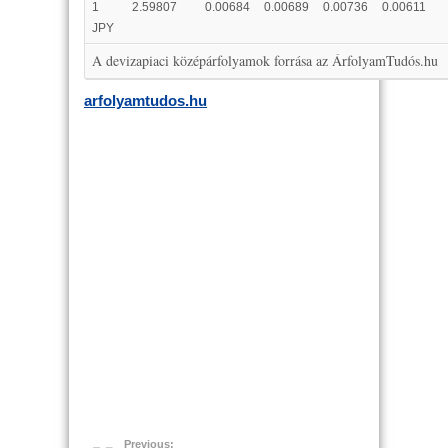
1
2.59807
0.00684
0.00689
0.00736
0.00611
JPY
A devizapiaci középárfolyamok forrása az ÁrfolyamTudós.hu
arfolyamtudos.hu
Previous: