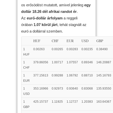
os erősödést mutatott, amivel jelenleg
egy
dollár 18.26 dél afrikai randot ér
.
Az
euró-dollár árfolyam
a reggeli
órában
1.07 körül járt
, tehát stagnált az
euró a dollárral szemben.
HUF
CHF
EUR
USD
GBP
1
0.00263
0.00265
0.00283
0.00235
0.38490
HUF
1
379.86056
1.00717
1.07557
0.89346
146.20887
CHF
1
377.15613
0.99288
1.06792
0.88710
145.16793
EUR
1
353.16966
0.92973
0.93640
0.83068
135.93550
USD
1
425.15737
1.11925
1.12727
1.20383
163.64367
GBP