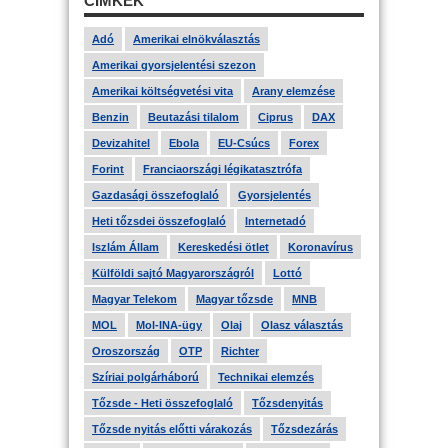
CÍMKÉK
Adó
Amerikai elnökválasztás
Amerikai gyorsjelentési szezon
Amerikai költségvetési vita
Arany elemzése
Benzin
Beutazási tilalom
Ciprus
DAX
Devizahitel
Ebola
EU-Csúcs
Forex
Forint
Franciaországi légikatasztrófa
Gazdasági összefoglaló
Gyorsjelentés
Heti tőzsdei összefoglaló
Internetadó
Iszlám Állam
Kereskedési ötlet
Koronavírus
Külföldi sajtó Magyarországról
Lottó
Magyar Telekom
Magyar tőzsde
MNB
MOL
Mol-INA-ügy
Olaj
Olasz választás
Oroszország
OTP
Richter
Szíriai polgárháború
Technikai elemzés
Tőzsde - Heti összefoglaló
Tőzsdenyitás
Tőzsde nyitás előtti várakozás
Tőzsdezárás