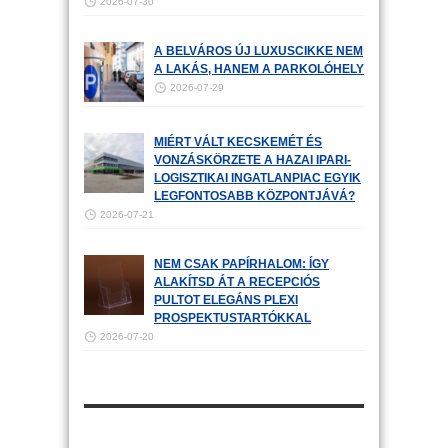
2026-07-30
A BELVÁROS ÚJ LUXUSCIKKE NEM
A LAKÁS, HANEM A PARKOLÓHELY
2026-07-29
MIÉRT VÁLT KECSKEMÉT ÉS
VONZÁSKÖRZETE A HAZAI IPARI-
LOGISZTIKAI INGATLANPIAC EGYIK
LEGFONTOSABB KÖZPONTJÁVÁ?
2026-07-21
NEM CSAK PAPÍRHALOM: ÍGY
ALAKÍTSD ÁT A RECEPCIÓS
PULTOT ELEGÁNS PLEXI
PROSPEKTUSTARTÓKKAL
2026-07-20