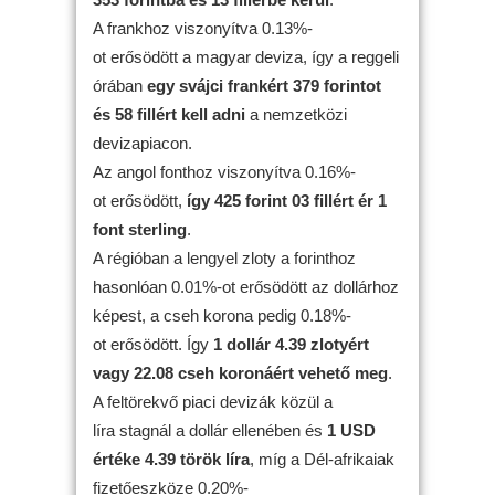
A frankhoz viszonyítva 0.13%-
ot erősödött a magyar deviza, így a reggeli
órában
egy svájci frankért 379 forintot
és 58 fillért kell adni
a nemzetközi
devizapiacon.
Az angol fonthoz viszonyítva 0.16%-
ot erősödött,
így 425 forint 03 fillért ér 1
font sterling
.
A régióban a lengyel zloty a forinthoz
hasonlóan 0.01%-ot erősödött az dollárhoz
képest, a cseh korona pedig 0.18%-
ot erősödött. Így
1 dollár 4.39 zlotyért
vagy 22.08 cseh koronáért vehető meg
.
A feltörekvő piaci devizák közül a
líra stagnál a dollár ellenében és
1 USD
értéke 4.39 török líra
, míg a Dél-afrikaiak
fizetőeszköze 0.20%-