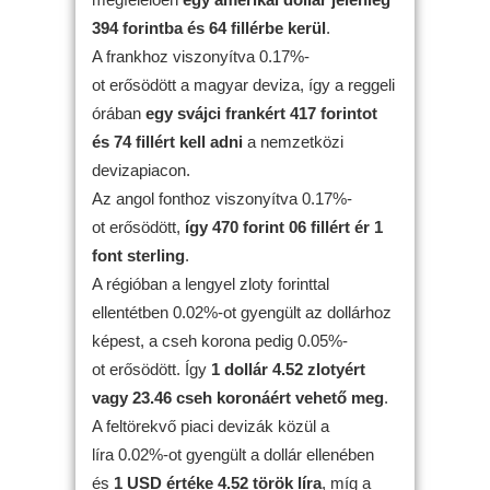
394 forintba és 64 fillérbe kerül
.
A frankhoz viszonyítva 0.17%-
ot erősödött a magyar deviza, így a reggeli
órában
egy svájci frankért 417 forintot
és 74 fillért kell adni
a nemzetközi
devizapiacon.
Az angol fonthoz viszonyítva 0.17%-
ot erősödött,
így 470 forint 06 fillért ér 1
font sterling
.
A régióban a lengyel zloty forinttal
ellentétben 0.02%-ot gyengült az dollárhoz
képest, a cseh korona pedig 0.05%-
ot erősödött. Így
1 dollár 4.52 zlotyért
vagy 23.46 cseh koronáért vehető meg
.
A feltörekvő piaci devizák közül a
líra 0.02%-ot gyengült a dollár ellenében
és
1 USD értéke 4.52 török líra
, míg a