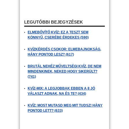
LEGUTÓBBI BEJEGYZÉSEK
ELMEBŐVÍTŐ KVÍZ: EZ A TESZT SEM
KÖNNYŰ, CSERÉBE ÉRDEKES (590)
KVÍZKÉRDÉS CSOKOR: ELMEBAJNOKSÁG,
HÁNY PONTOD LESZ? (617)
BRUTÁL NEHÉZ MŰVELTSÉGI KVÍZ, DE NEM
MINDENKINEK, NEKED HOGY SIKERÜLT?
(741)
KVÍZ-MIX: A LEGJOBBAK EBBEN A 8 JÓ
VÁLASZT ADNAK, NA ÉS TE? (434)
KVÍZ: MOST MUTASD MEG MIT TUDSZ! HÁNY
PONTOD LETT? (633)