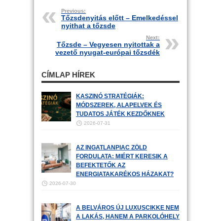
Previous:
Tőzsdenyitás előtt – Emelkedéssel
nyithat a tőzsde
Next:
Tőzsde – Vegyesen nyitottak a
vezető nyugat-európai tőzsdék
CÍMLAP HÍREK
KASZINÓ STRATÉGIÁK:
MÓDSZEREK, ALAPELVEK ÉS
TUDATOS JÁTÉK KEZDŐKNEK
2026-07-31
AZ INGATLANPIAC ZÖLD
FORDULATA: MIÉRT KERESIK A
BEFEKTETŐK AZ
ENERGIATAKARÉKOS HÁZAKAT?
2026-07-30
A BELVÁROS ÚJ LUXUSCIKKE NEM
A LAKÁS, HANEM A PARKOLÓHELY