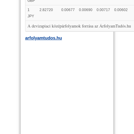
GBP
1
2.82720
0.00677
0.00690
0.00717
0.00602
JPY
A devizapiaci középárfolyamok forrása az ÁrfolyamTudós.hu
arfolyamtudos.hu