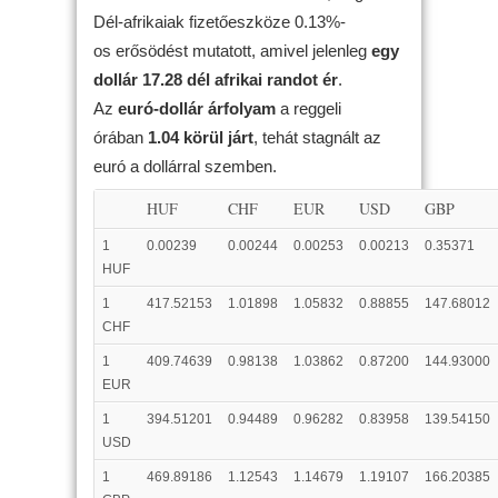
Dél-afrikaiak fizetőeszköze 0.13%-
os erősödést mutatott, amivel jelenleg
egy
dollár 17.28 dél afrikai randot ér
.
Az
euró-dollár árfolyam
a reggeli
órában
1.04 körül járt
, tehát stagnált az
euró a dollárral szemben.
HUF
CHF
EUR
USD
GBP
1
0.00239
0.00244
0.00253
0.00213
0.35371
HUF
1
417.52153
1.01898
1.05832
0.88855
147.68012
CHF
1
409.74639
0.98138
1.03862
0.87200
144.93000
EUR
1
394.51201
0.94489
0.96282
0.83958
139.54150
USD
1
469.89186
1.12543
1.14679
1.19107
166.20385