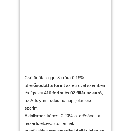
Csütörtök
reggel 8 órára 0.16%-
ot
erősödött
a forint
az euróval szemben
és így lett
410 forint és 02 fillér az euró
,
az ÁrfolyamTudós.hu napi jelentése
szerint.
A dollárhoz képest 0.20%-ot erősödött a
hazai fizetőeszköz, ennek
megfelelően
egy amerikai dollár jelenleg