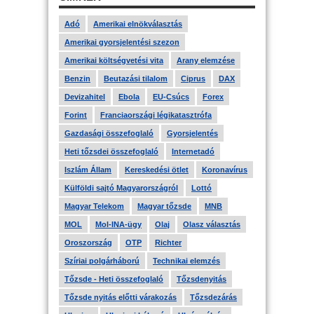
Adó
Amerikai elnökválasztás
Amerikai gyorsjelentési szezon
Amerikai költségvetési vita
Arany elemzése
Benzin
Beutazási tilalom
Ciprus
DAX
Devizahitel
Ebola
EU-Csúcs
Forex
Forint
Franciaországi légikatasztrófa
Gazdasági összefoglaló
Gyorsjelentés
Heti tőzsdei összefoglaló
Internetadó
Iszlám Állam
Kereskedési ötlet
Koronavírus
Külföldi sajtó Magyarországról
Lottó
Magyar Telekom
Magyar tőzsde
MNB
MOL
Mol-INA-ügy
Olaj
Olasz választás
Oroszország
OTP
Richter
Szíriai polgárháború
Technikai elemzés
Tőzsde - Heti összefoglaló
Tőzsdenyitás
Tőzsde nyitás előtti várakozás
Tőzsdezárás