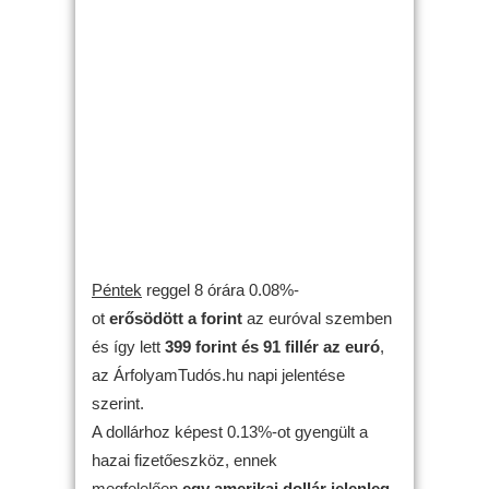
Péntek
reggel 8 órára 0.08%-
ot
erősödött
a forint
az euróval szemben
és így lett
399 forint és 91 fillér az euró
,
az ÁrfolyamTudós.hu napi jelentése
szerint.
A dollárhoz képest 0.13%-ot gyengült a
hazai fizetőeszköz, ennek
megfelelően
egy amerikai dollár jelenleg