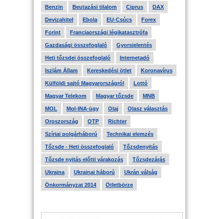
Benzin
Beutazási tilalom
Ciprus
DAX
Devizahitel
Ebola
EU-Csúcs
Forex
Forint
Franciaországi légikatasztrófa
Gazdasági összefoglaló
Gyorsjelentés
Heti tőzsdei összefoglaló
Internetadó
Iszlám Állam
Kereskedési ötlet
Koronavírus
Külföldi sajtó Magyarországról
Lottó
Magyar Telekom
Magyar tőzsde
MNB
MOL
Mol-INA-ügy
Olaj
Olasz választás
Oroszország
OTP
Richter
Szíriai polgárháború
Technikai elemzés
Tőzsde - Heti összefoglaló
Tőzsdenyitás
Tőzsde nyitás előtti várakozás
Tőzsdezárás
Ukrajna
Ukrajnai háború
Ukrán válság
Önkormányzat 2014
Ötletbörze