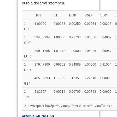
euró a dollárral szemben.
HUF
CHF
EUR
USD
GBP
1
1.00000
0.00253
0.00250
0.00264
0.00215
0
HUF
1
394.86994
1.00000
0.98738
1.04056
0.84862
1
CHF
1
399.91765
1.01278
1.00000
1.05386
0.85947
1
EUR
1
379.47800
0.96102
0.94889
1.00000
0.81554
1
USD
1
465.30893
1.17839
1.16351
1.22618
1.00000
1
GBP
1
2.81767
0.00714
0.00705
0.00743
0.00605
1
JPY
A devizapiaci középárfolyamok forrása az ÁrfolyamTudós.hu
arfolyamtudos.hu