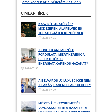
emelkedtek az albérletárak az idén
CÍMLAP HÍREK
KASZINÓ STRATÉGIÁK:
MÓDSZEREK, ALAPELVEK ÉS
TUDATOS JÁTÉK KEZDŐKNEK
2026-07-31
AZ INGATLANPIAC ZÖLD
FORDULATA: MIÉRT KERESIK A
BEFEKTETŐK AZ
ENERGIATAKARÉKOS HÁZAKAT?
2026-07-30
A BELVÁROS ÚJ LUXUSCIKKE NEM
A LAKÁS, HANEM A PARKOLÓHELY
2026-07-29
MIÉRT VÁLT KECSKEMÉT ÉS
VONZÁSKÖRZETE A HAZAI IPARI-