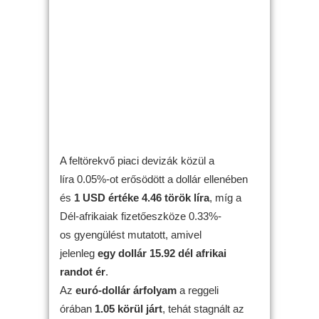
A feltörekvő piaci devizák közül a
líra 0.05%-ot erősödött a dollár ellenében
és
1 USD értéke 4.46 török líra
, míg a
Dél-afrikaiak fizetőeszköze 0.33%-
os gyengülést mutatott, amivel
jelenleg
egy dollár 15.92 dél afrikai
randot ér
.
Az
euró-dollár árfolyam
a reggeli
órában
1.05 körül járt
, tehát stagnált az