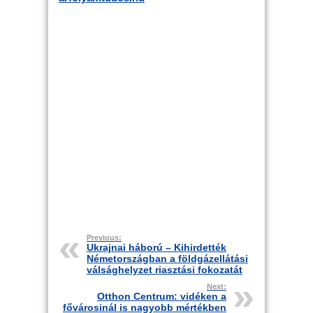
Previous:
Ukrajnai háború – Kihirdették
Németországban a földgázellátási
válsághelyzet riasztási fokozatát
Next:
Otthon Centrum: vidéken a
fővárosinál is nagyobb mértékben