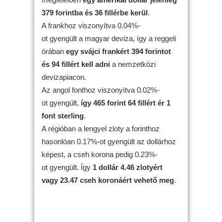
379 forintba és 36 fillérbe kerül
.
A frankhoz viszonyítva 0.04%-
ot gyengült a magyar deviza, így a reggeli
órában
egy svájci frankért 394 forintot
és 94 fillért kell adni
a nemzetközi
devizapiacon.
Az angol fonthoz viszonyítva 0.02%-
ot gyengült,
így 465 forint 64 fillért ér 1
font sterling
.
A régióban a lengyel zloty a forinthoz
hasonlóan 0.17%-ot gyengült az dollárhoz
képest, a cseh korona pedig 0.23%-
ot gyengült. Így
1 dollár 4.46 zlotyért
vagy 23.47 cseh koronáért vehető meg
.