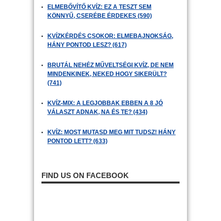
ELMEBŐVÍTŐ KVÍZ: EZ A TESZT SEM
KÖNNYŰ, CSERÉBE ÉRDEKES (590)
KVÍZKÉRDÉS CSOKOR: ELMEBAJNOKSÁG,
HÁNY PONTOD LESZ? (617)
BRUTÁL NEHÉZ MŰVELTSÉGI KVÍZ, DE NEM
MINDENKINEK, NEKED HOGY SIKERÜLT?
(741)
KVÍZ-MIX: A LEGJOBBAK EBBEN A 8 JÓ
VÁLASZT ADNAK, NA ÉS TE? (434)
KVÍZ: MOST MUTASD MEG MIT TUDSZ! HÁNY
PONTOD LETT? (633)
FIND US ON FACEBOOK