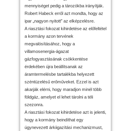
mennyiséget pedig a tározókba irányítják.
Robert Habeck erről azt mondta, hogy az
ipar „nagyon nyitott” az elképzelésre.
A riasztási fokozat kihirdetése az előfeltétel
a kormány azon tervének
megvalósításához, hogy a
villamosenergia-ágazat
gázfogyasztásának csökkentése
érdekében újra beállítsanak az
áramtermelésbe tartalékba helyezett
széntüzelésű erőműveket. Ezzel is azt
akarják elérni, hogy maradjon minél több
földgáz, amelyet el lehet tárolni a téli
szezonra.
A riasztási fokozat kihirdetése azt is jelenti,
hogy a kormány beindíthat egy
úgynevezett árkiigazítási mechanizmust,