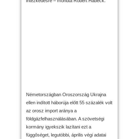
intézkedésre – mondta Robert Habeck.
Németországban Oroszország Ukrajna
ellen indított háborúja előtt 55 százalék volt
az orosz import aránya a
földgázfelhasználásában. A szövetségi
kormány igyekszik lazítani ezt a
függőséget, legutóbbi, április végi adatai