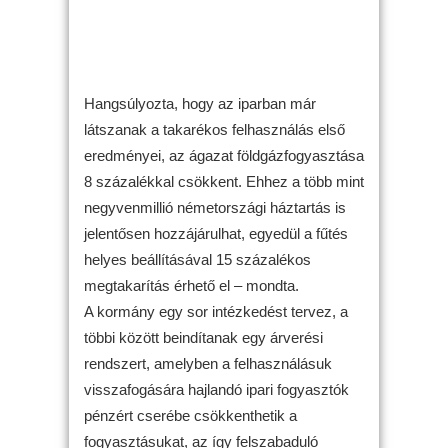
Hangsúlyozta, hogy az iparban már
látszanak a takarékos felhasználás első
eredményei, az ágazat földgázfogyasztása
8 százalékkal csökkent. Ehhez a több mint
negyvenmillió németországi háztartás is
jelentősen hozzájárulhat, egyedül a fűtés
helyes beállításával 15 százalékos
megtakarítás érhető el – mondta.
A kormány egy sor intézkedést tervez, a
többi között beindítanak egy árverési
rendszert, amelyben a felhasználásuk
visszafogására hajlandó ipari fogyasztók
pénzért cserébe csökkenthetik a
fogyasztásukat, az így felszabaduló