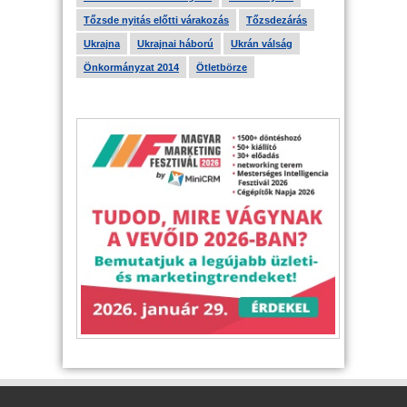
Tőzsde nyitás előtti várakozás
Tőzsdezárás
Ukrajna
Ukrajnai háború
Ukrán válság
Önkormányzat 2014
Ötletbörze