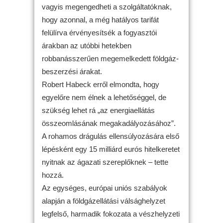
vagyis megengedheti a szolgáltatóknak,
hogy azonnal, a még hatályos tarifát
felülírva érvényesítsék a fogyasztói
árakban az utóbbi hetekben
robbanásszerűen megemelkedett földgáz-
beszerzési árakat.
Robert Habeck erről elmondta, hogy
egyelőre nem élnek a lehetőséggel, de
szükség lehet rá „az energiaellátás
összeomlásának megakadályozásához”.
A rohamos drágulás ellensúlyozására első
lépésként egy 15 milliárd eurós hitelkeretet
nyitnak az ágazati szereplőknek – tette
hozzá.
Az egységes, európai uniós szabályok
alapján a földgázellátási válsághelyzet
legfelső, harmadik fokozata a vészhelyzeti