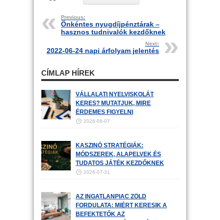
Previous:
Önkéntes nyugdíjpénztárak –
hasznos tudnivalók kezdőknek
Next:
2022-06-24 napi árfolyam jelentés
CÍMLAP HÍREK
VÁLLALATI NYELVISKOLÁT
KERES? MUTATJUK, MIRE
ÉRDEMES FIGYELNI
2026-08-07
KASZINÓ STRATÉGIÁK:
MÓDSZEREK, ALAPELVEK ÉS
TUDATOS JÁTÉK KEZDŐKNEK
2026-07-31
AZ INGATLANPIAC ZÖLD
FORDULATA: MIÉRT KERESIK A
BEFEKTETŐK AZ