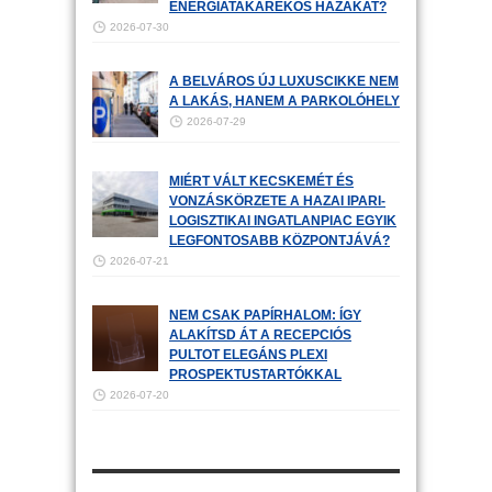
ENERGIATAKARÉKOS HÁZAKAT?
2026-07-30
A BELVÁROS ÚJ LUXUSCIKKE NEM
A LAKÁS, HANEM A PARKOLÓHELY
2026-07-29
MIÉRT VÁLT KECSKEMÉT ÉS
VONZÁSKÖRZETE A HAZAI IPARI-
LOGISZTIKAI INGATLANPIAC EGYIK
LEGFONTOSABB KÖZPONTJÁVÁ?
2026-07-21
NEM CSAK PAPÍRHALOM: ÍGY
ALAKÍTSD ÁT A RECEPCIÓS
PULTOT ELEGÁNS PLEXI
PROSPEKTUSTARTÓKKAL
2026-07-20