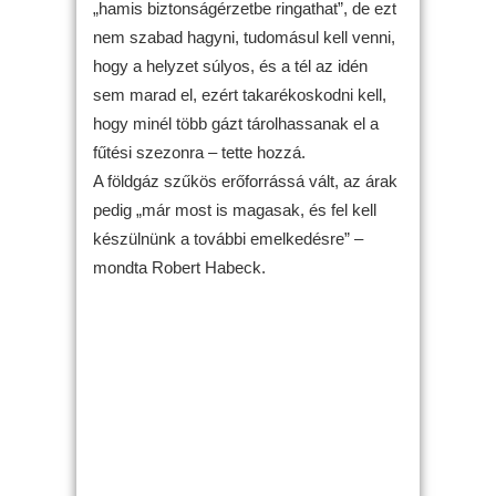
„hamis biztonságérzetbe ringathat”, de ezt
nem szabad hagyni, tudomásul kell venni,
hogy a helyzet súlyos, és a tél az idén
sem marad el, ezért takarékoskodni kell,
hogy minél több gázt tárolhassanak el a
fűtési szezonra – tette hozzá.
A földgáz szűkös erőforrássá vált, az árak
pedig „már most is magasak, és fel kell
készülnünk a további emelkedésre” –
mondta Robert Habeck.