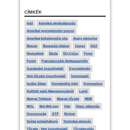
CÍMKÉK
Adó
Amerikai elnökválasztás
Amerikai gyorsjelentési szezon
Amerikai költségvetési vita
Arany elemzése
Benzin
Beutazási tilalom
Ciprus
DAX
Devizahitel
Ebola
EU-Csúcs
Forex
Forint
Franciaországi légikatasztrófa
Gazdasági összefoglaló
Gyorsjelentés
Heti tőzsdei összefoglaló
Internetadó
Iszlám Állam
Kereskedési ötlet
Koronavírus
Külföldi sajtó Magyarországról
Lottó
Magyar Telekom
Magyar tőzsde
MNB
MOL
Mol-INA-ügy
Olaj
Olasz választás
Oroszország
OTP
Richter
Szíriai polgárháború
Technikai elemzés
Tőzsde - Heti összefoglaló
Tőzsdenyitás