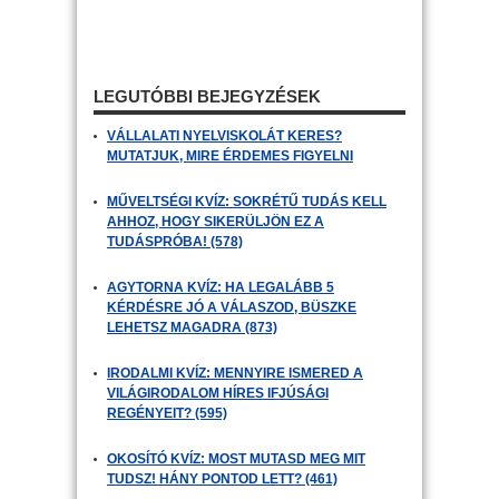
LEGUTÓBBI BEJEGYZÉSEK
VÁLLALATI NYELVISKOLÁT KERES?
MUTATJUK, MIRE ÉRDEMES FIGYELNI
MŰVELTSÉGI KVÍZ: SOKRÉTŰ TUDÁS KELL
AHHOZ, HOGY SIKERÜLJÖN EZ A
TUDÁSPRÓBA! (578)
AGYTORNA KVÍZ: HA LEGALÁBB 5
KÉRDÉSRE JÓ A VÁLASZOD, BÜSZKE
LEHETSZ MAGADRA (873)
IRODALMI KVÍZ: MENNYIRE ISMERED A
VILÁGIRODALOM HÍRES IFJÚSÁGI
REGÉNYEIT? (595)
OKOSÍTÓ KVÍZ: MOST MUTASD MEG MIT
TUDSZ! HÁNY PONTOD LETT? (461)