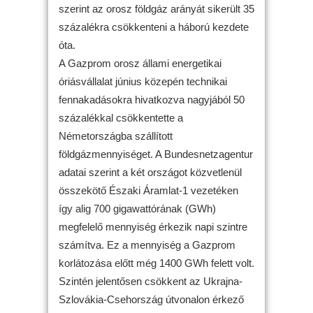
szerint az orosz földgáz arányát sikerült 35
százalékra csökkenteni a háború kezdete
óta.
A Gazprom orosz állami energetikai
óriásvállalat június közepén technikai
fennakadásokra hivatkozva nagyjából 50
százalékkal csökkentette a
Németországba szállított
földgázmennyiséget. A Bundesnetzagentur
adatai szerint a két országot közvetlenül
összekötő Északi Áramlat-1 vezetéken
így alig 700 gigawattórának (GWh)
megfelelő mennyiség érkezik napi szintre
számítva. Ez a mennyiség a Gazprom
korlátozása előtt még 1400 GWh felett volt.
Szintén jelentősen csökkent az Ukrajna-
Szlovákia-Csehország útvonalon érkező