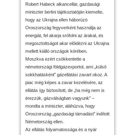
Robert Habeck alkancellár, gazdasági
miniszter berlini tájékoztatóján kiemelte,
hogy az Ukrajna ellen háborúzó
Oroszország fegyverként használja az
energiát, fel akarja srófolni az árakat, és
megosztottságot akar előidézni az Ukrajna
mellett kiálló országok körében.
Moszkva ezért csökkentette a
németországi földgázexportot, ami „külső
sokkhatásként” gázellátási zavart okoz. A
piac még képes a zavar kezelésére, az
ellátás így biztosított, de „ha még nem is
érezzük, gázválságban vagyunk” –
mondta a miniszter, aláhúzva, hogy
Oroszország „gazdasági támadást” indított
Németország ellen.
Az ellátás folyamatossága és a nyár