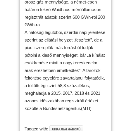
orosz gáz mennyisége, a német-cseh
határon fekvő Waidhaus mérőállomáson
regisztrált adatok szerint 600 GWh-ról 200
GWh-ra.
A hatóság legutóbbi, szerdai napi jelentése
szerint az ellátási helyzet „feszített”, de a
piaci szereplők más forrásból tudják
pótolni a kieső mennyiséget, bár „a kínálat
csökkenése miatt a nagykereskedelmi
árak érezhetően emelkedtek”. A tározók
feltöltése egyelőre zavartalanul folytatódik,
a töltöttségi szint 58,3 százalékos,
meghaladja a 2015, 2017, 2018 és 2021
azonos időszakában regisztrált értéket –
közölte a Bundesnetzagentur.(MTI)
Tagged with:
UKRAJNAI HÁBORÚ