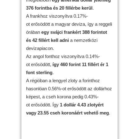
376 forintba és 20 fillérbe kerül
.
A frankhoz viszonyítva 0.17%-
ot erősödött a magyar deviza, így a reggeli
órában
egy svájci frankért 388 forintot
és 42 fillért kell adni
a nemzetközi
devizapiacon.
Az angol fonthoz viszonyítva 0.14%-
ot erősödött,
így 460 forint 11 fillért ér 1
font sterling
.
A régióban a lengyel zloty a forinthoz
hasonlóan 0.56%-ot erősödött az dollárhoz
képest, a cseh korona pedig 0.43%-
ot erősödött. Így
1 dollár 4.43 zlotyért
vagy 23.55 cseh koronáért vehető meg
.