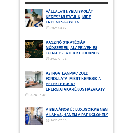
VÁLLALATI NYELVISKOLÁT
KERES? MUTATJUK, MIRE
ÉRDEMES FIGYELNI
2026-08-07
KASZINÓ STRATÉGIÁK:
MÓDSZEREK, ALAPELVEK ÉS
TUDATOS JÁTÉK KEZDŐKNEK
2026-07-31
AZ INGATLANPIAC ZÖLD
FORDULATA: MIÉRT KERESIK A
BEFEKTETŐK AZ
ENERGIATAKARÉKOS HÁZAKAT?
2026-07-30
A BELVÁROS ÚJ LUXUSCIKKE NEM
A LAKÁS, HANEM A PARKOLÓHELY
2026-07-29