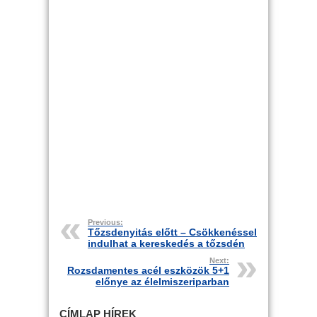
Previous:
Tőzsdenyitás előtt – Csökkenéssel
indulhat a kereskedés a tőzsdén
Next:
Rozsdamentes acél eszközök 5+1
előnye az élelmiszeriparban
CÍMLAP HÍREK