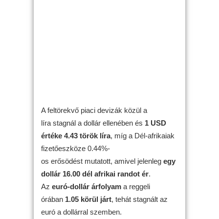
A feltörekvő piaci devizák közül a
líra stagnál a dollár ellenében és
1 USD
értéke 4.43 török líra
, míg a Dél-afrikaiak
fizetőeszköze 0.44%-
os erősödést mutatott, amivel jelenleg
egy
dollár 16.00 dél afrikai randot ér
.
Az
euró-dollár árfolyam
a reggeli
órában
1.05 körül járt
, tehát stagnált az
euró a dollárral szemben.