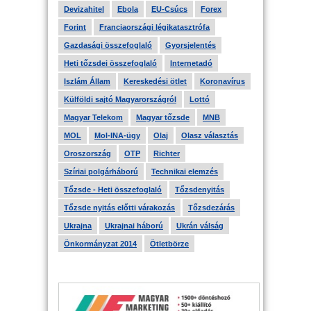
Devizahitel
Ebola
EU-Csúcs
Forex
Forint
Franciaországi légikatasztrófa
Gazdasági összefoglaló
Gyorsjelentés
Heti tőzsdei összefoglaló
Internetadó
Iszlám Állam
Kereskedési ötlet
Koronavírus
Külföldi sajtó Magyarországról
Lottó
Magyar Telekom
Magyar tőzsde
MNB
MOL
Mol-INA-ügy
Olaj
Olasz választás
Oroszország
OTP
Richter
Szíriai polgárháború
Technikai elemzés
Tőzsde - Heti összefoglaló
Tőzsdenyitás
Tőzsde nyitás előtti várakozás
Tőzsdezárás
Ukrajna
Ukrajnai háború
Ukrán válság
Önkormányzat 2014
Ötletbörze