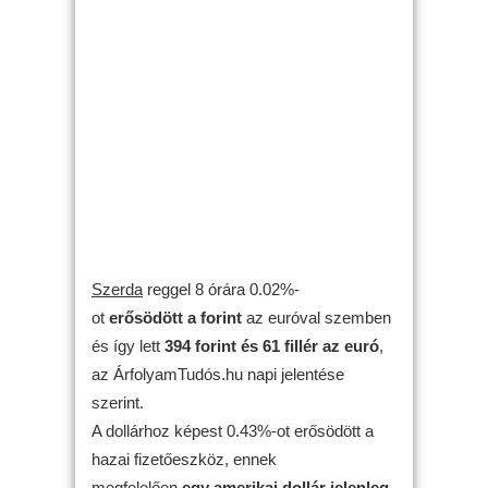
Szerda
reggel 8 órára 0.02%-
ot
erősödött
a forint
az euróval szemben
és így lett
394 forint és 61 fillér az euró
,
az ÁrfolyamTudós.hu napi jelentése
szerint.
A dollárhoz képest 0.43%-ot erősödött a
hazai fizetőeszköz, ennek
megfelelően
egy amerikai dollár jelenleg