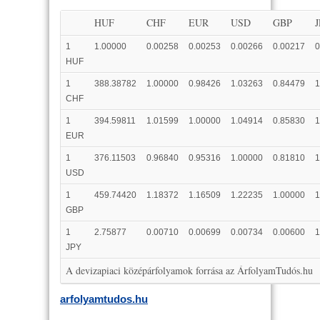
HUF
CHF
EUR
USD
GBP
1
1.00000
0.00258
0.00253
0.00266
0.00217
0
HUF
1
388.38782
1.00000
0.98426
1.03263
0.84479
1
CHF
1
394.59811
1.01599
1.00000
1.04914
0.85830
1
EUR
1
376.11503
0.96840
0.95316
1.00000
0.81810
1
USD
1
459.74420
1.18372
1.16509
1.22235
1.00000
1
GBP
1
2.75877
0.00710
0.00699
0.00734
0.00600
1
JPY
A devizapiaci középárfolyamok forrása az ÁrfolyamTudós.hu
arfolyamtudos.hu