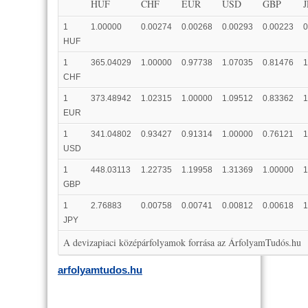
HUF
CHF
EUR
USD
GBP
1
1.00000
0.00274
0.00268
0.00293
0.00223
0
HUF
1
365.04029
1.00000
0.97738
1.07035
0.81476
1
CHF
1
373.48942
1.02315
1.00000
1.09512
0.83362
1
EUR
1
341.04802
0.93427
0.91314
1.00000
0.76121
1
USD
1
448.03113
1.22735
1.19958
1.31369
1.00000
1
GBP
1
2.76883
0.00758
0.00741
0.00812
0.00618
1
JPY
A devizapiaci középárfolyamok forrása az ÁrfolyamTudós.hu
arfolyamtudos.hu