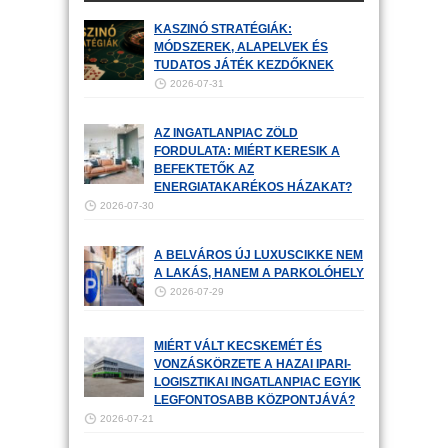
KASZINÓ STRATÉGIÁK:
MÓDSZEREK, ALAPELVEK ÉS
TUDATOS JÁTÉK KEZDŐKNEK
2026-07-31
AZ INGATLANPIAC ZÖLD
FORDULATA: MIÉRT KERESIK A
BEFEKTETŐK AZ
ENERGIATAKARÉKOS HÁZAKAT?
2026-07-30
A BELVÁROS ÚJ LUXUSCIKKE NEM
A LAKÁS, HANEM A PARKOLÓHELY
2026-07-29
MIÉRT VÁLT KECSKEMÉT ÉS
VONZÁSKÖRZETE A HAZAI IPARI-
LOGISZTIKAI INGATLANPIAC EGYIK
LEGFONTOSABB KÖZPONTJÁVÁ?
2026-07-21