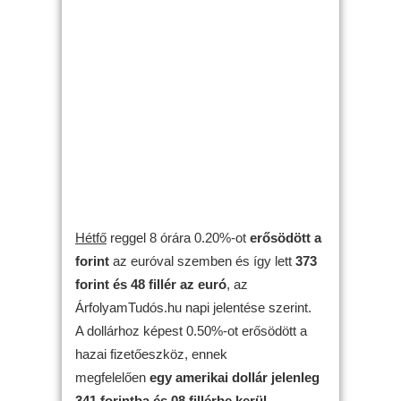
Hétfő
reggel 8 órára 0.20%-ot
erősödött
a
forint
az euróval szemben és így lett
373
forint és 48 fillér az euró
, az
ÁrfolyamTudós.hu napi jelentése szerint.
A dollárhoz képest 0.50%-ot erősödött a
hazai fizetőeszköz, ennek
megfelelően
egy amerikai dollár jelenleg
341 forintba és 08 fillérbe kerül
.