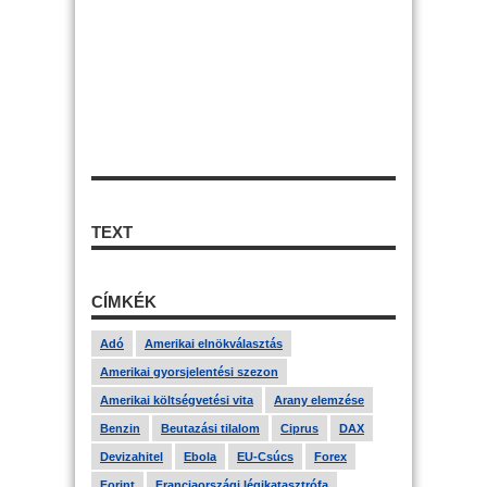
TEXT
CÍMKÉK
Adó
Amerikai elnökválasztás
Amerikai gyorsjelentési szezon
Amerikai költségvetési vita
Arany elemzése
Benzin
Beutazási tilalom
Ciprus
DAX
Devizahitel
Ebola
EU-Csúcs
Forex
Forint
Franciaországi légikatasztrófa