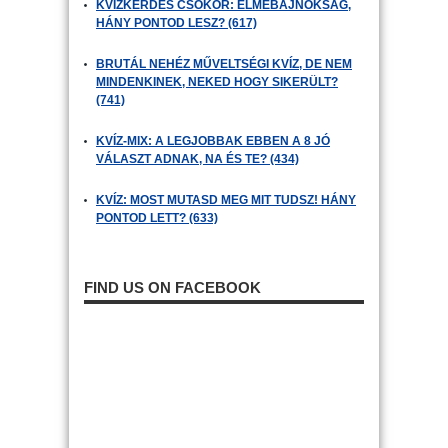
KVÍZKÉRDÉS CSOKOR: ELMEBAJNOKSÁG,
HÁNY PONTOD LESZ? (617)
BRUTÁL NEHÉZ MŰVELTSÉGI KVÍZ, DE NEM
MINDENKINEK, NEKED HOGY SIKERÜLT?
(741)
KVÍZ-MIX: A LEGJOBBAK EBBEN A 8 JÓ
VÁLASZT ADNAK, NA ÉS TE? (434)
KVÍZ: MOST MUTASD MEG MIT TUDSZ! HÁNY
PONTOD LETT? (633)
FIND US ON FACEBOOK