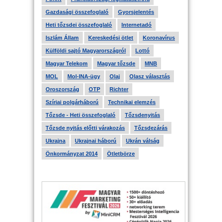
Gazdasági összefoglaló
Gyorsjelentés
Heti tőzsdei összefoglaló
Internetadó
Iszlám Állam
Kereskedési ötlet
Koronavírus
Külföldi sajtó Magyarországról
Lottó
Magyar Telekom
Magyar tőzsde
MNB
MOL
Mol-INA-ügy
Olaj
Olasz választás
Oroszország
OTP
Richter
Szíriai polgárháború
Technikai elemzés
Tőzsde - Heti összefoglaló
Tőzsdenyitás
Tőzsde nyitás előtti várakozás
Tőzsdezárás
Ukrajna
Ukrajnai háború
Ukrán válság
Önkormányzat 2014
Ötletbörze