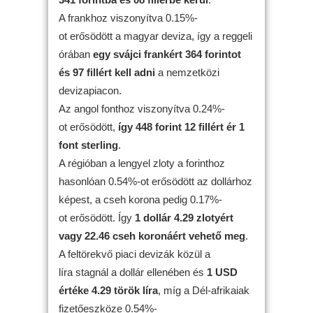
A frankhoz viszonyítva 0.15%-
ot erősödött a magyar deviza, így a reggeli
órában
egy svájci frankért 364 forintot
és 97 fillért kell adni
a nemzetközi
devizapiacon.
Az angol fonthoz viszonyítva 0.24%-
ot erősödött,
így 448 forint 12 fillért ér 1
font sterling
.
A régióban a lengyel zloty a forinthoz
hasonlóan 0.54%-ot erősödött az dollárhoz
képest, a cseh korona pedig 0.17%-
ot erősödött. Így
1 dollár 4.29 zlotyért
vagy 22.46 cseh koronáért vehető meg
.
A feltörekvő piaci devizák közül a
líra stagnál a dollár ellenében és
1 USD
értéke 4.29 török líra
, míg a Dél-afrikaiak
fizetőeszköze 0.54%-