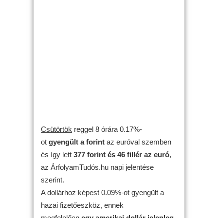
Csütörtök
reggel 8 órára 0.17%-
ot
gyengült
a forint
az euróval szemben
és így lett
377 forint és 46 fillér az euró
,
az ÁrfolyamTudós.hu napi jelentése
szerint.
A dollárhoz képest 0.09%-ot gyengült a
hazai fizetőeszköz, ennek
megfelelően
egy amerikai dollár jelenleg