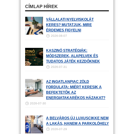
CÍMLAP HÍREK
VÁLLALATI NYELVISKOLÁT
KERES? MUTATJUK, MIRE
ÉRDEMES FIGYELNI
2026-08-07
KASZINÓ STRATÉGIÁK:
MÓDSZEREK, ALAPELVEK ÉS
TUDATOS JÁTÉK KEZDŐKNEK
2026-07-31
AZ INGATLANPIAC ZÖLD
FORDULATA: MIÉRT KERESIK A
BEFEKTETŐK AZ
ENERGIATAKARÉKOS HÁZAKAT?
2026-07-30
A BELVÁROS ÚJ LUXUSCIKKE NEM
A LAKÁS, HANEM A PARKOLÓHELY
2026-07-29