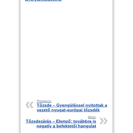
Previous:
Tőzsde – Gyengüléssel nyitottak a
vezető nyugat-európai tőzsdék
Next:
Tőzsdezárás – Elemző: továbbra is
negatív a befektetői hangulat