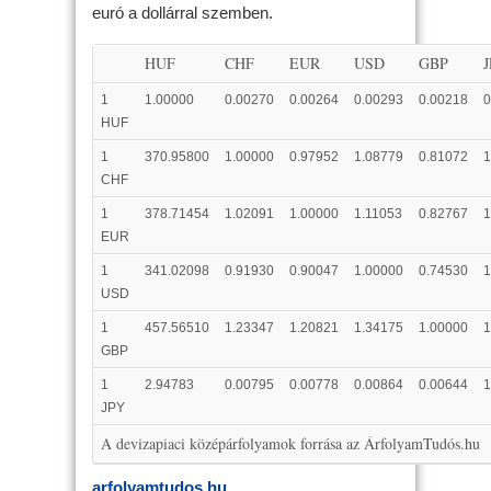
euró a dollárral szemben.
HUF
CHF
EUR
USD
GBP
1
1.00000
0.00270
0.00264
0.00293
0.00218
0
HUF
1
370.95800
1.00000
0.97952
1.08779
0.81072
1
CHF
1
378.71454
1.02091
1.00000
1.11053
0.82767
1
EUR
1
341.02098
0.91930
0.90047
1.00000
0.74530
1
USD
1
457.56510
1.23347
1.20821
1.34175
1.00000
1
GBP
1
2.94783
0.00795
0.00778
0.00864
0.00644
1
JPY
A devizapiaci középárfolyamok forrása az ÁrfolyamTudós.hu
arfolyamtudos.hu