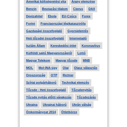
Amerikai költségvetési vita
Arany elemzése
Benzin
Beutazási tilalom
Ciprus
DAX
Devizahitel
Ebola
EU-Csúcs
Forex
Forint
Franciaországi légikatasztrófa
Gazdasági összefoglaló
Gyorsjelentés
Heti tőzsdei összefoglaló
Internetadó
Iszlám Állam
Kereskedési ötlet
Koronavírus
Külföldi sajtó Magyarországról
Lottó
Magyar Telekom
Magyar tőzsde
MNB
MOL
Mol-INA-ügy
Olaj
Olasz választás
Oroszország
OTP
Richter
Szíriai polgárháború
Technikai elemzés
Tőzsde - Heti összefoglaló
Tőzsdenyitás
Tőzsde nyitás előtti várakozás
Tőzsdezárás
Ukrajna
Ukrajnai háború
Ukrán válság
Önkormányzat 2014
Ötletbörze