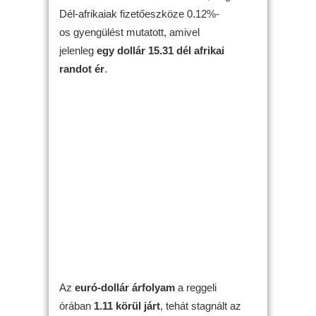
Dél-afrikaiak fizetőeszköze 0.12%-
os gyengülést mutatott, amivel
jelenleg
egy dollár 15.31 dél afrikai
randot ér
.
Az
euró-dollár árfolyam
a reggeli
órában
1.11 körül járt
, tehát stagnált az