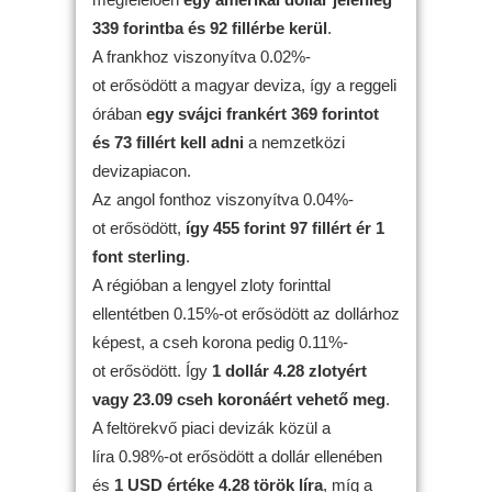
339 forintba és 92 fillérbe kerül
.
A frankhoz viszonyítva 0.02%-
ot erősödött a magyar deviza, így a reggeli
órában
egy svájci frankért 369 forintot
és 73 fillért kell adni
a nemzetközi
devizapiacon.
Az angol fonthoz viszonyítva 0.04%-
ot erősödött,
így 455 forint 97 fillért ér 1
font sterling
.
A régióban a lengyel zloty forinttal
ellentétben 0.15%-ot erősödött az dollárhoz
képest, a cseh korona pedig 0.11%-
ot erősödött. Így
1 dollár 4.28 zlotyért
vagy 23.09 cseh koronáért vehető meg
.
A feltörekvő piaci devizák közül a
líra 0.98%-ot erősödött a dollár ellenében
és
1 USD értéke 4.28 török líra
, míg a