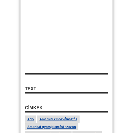
TEXT
CÍMKÉK
Adó
Amerikai elnökválasztás
Amerikai gyorsjelentési szezon