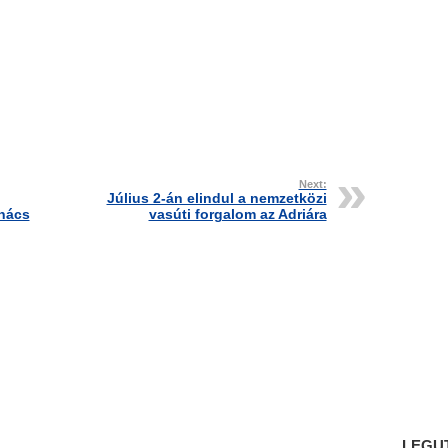
Next:
Július 2-án elindul a nemzetközi
anács
vasúti forgalom az Adriára
LEGU