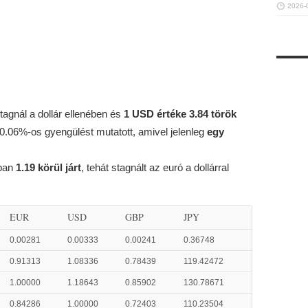
2026-
stagnál a dollár ellenében és
1 USD értéke 3.84 török
 0.06%-os gyengülést mutatott, amivel jelenleg
egy
ában
1.19 körül járt
, tehát stagnált az euró a dollárral
EUR
USD
GBP
JPY
0.00281
0.00333
0.00241
0.36748
0.91313
1.08336
0.78439
119.42472
1.00000
1.18643
0.85902
130.78671
0.84286
1.00000
0.72403
110.23504