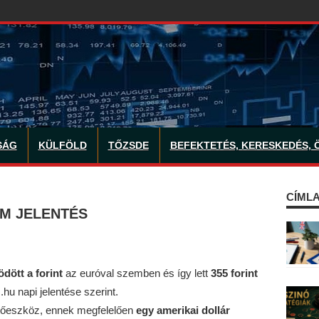
SÁG
KÜLFÖLD
TŐZSDE
BEFEKTETÉS, KERESKEDÉS, 
CÍMLA
AM JELENTÉS
ödött
a forint
az euróval szemben és így lett
355 forint
hu napi jelentése szerint.
zetőeszköz, ennek megfelelően
egy amerikai dollár