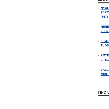
NYOL
PERC
(667)
NEHÉZ
ZSENI
ELME
TUDSZ
AGYK
JÁTSZ
VÁLL
MIRE
FIND