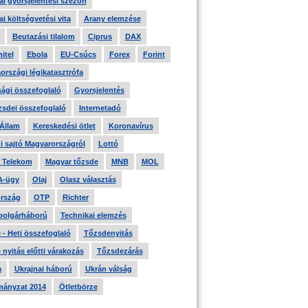
i gyorsjelentési szezon
i költségvetési vita
Arany elemzése
Beutazási tilalom
Ciprus
DAX
itel
Ebola
EU-Csúcs
Forex
Forint
országi légikatasztrófa
ági összefoglaló
Gyorsjelentés
zsdei összefoglaló
Internetadó
 Állam
Kereskedési ötlet
Koronavírus
i sajtó Magyarországról
Lottó
 Telekom
Magyar tőzsde
MNB
MOL
A-ügy
Olaj
Olasz választás
rszág
OTP
Richter
 polgárháború
Technikai elemzés
- Heti összefoglaló
Tőzsdenyitás
nyitás előtti várakozás
Tőzsdezárás
a
Ukrajnai háború
Ukrán válság
ányzat 2014
Ötletbörze