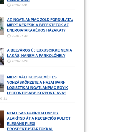
2026-07-31
AZ INGATLANPIAC ZÖLD FORDULATA:
MIÉRT KERESIK A BEFEKTETŐK AZ
ENERGIATAKARÉKOS HÁZAKAT?
2026-07-30
A BELVÁROS ÚJ LUXUSCIKKE NEM A
LAKÁS, HANEM A PARKOLÓHELY
2026-07-29
MIÉRT VÁLT KECSKEMÉT ÉS
VONZÁSKÖRZETE A HAZAI IPARI-
LOGISZTIKAI INGATLANPIAC EGYIK
LEGFONTOSABB KÖZPONTJÁVÁ?
07-21
NEM CSAK PAPÍRHALOM: ÍGY
ALAKÍTSD ÁT A RECEPCIÓS PULTOT
ELEGÁNS PLEXI
PROSPEKTUSTARTÓKKAL