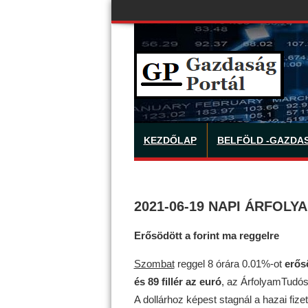
KEZDŐLAP
BELFÖLD -GAZDA
2021-06-19 NAPI ÁRFOLY
Erősödött a forint ma reggelre
Szombat
reggel 8 órára 0.01%-ot
erős
és 89 fillér az euró
, az ÁrfolyamTudós.
A dollárhoz képest stagnál a hazai fi