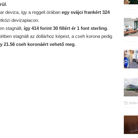
rül
.
r deviza, így a reggeli órában
egy svájci frankért 324
közi devizapiacon.
en stagnált,
így 414 forint 30 fillért ér 1 font sterling
.
entétben stagnált az dollárhoz képest, a cseh korona pedig
agy 21.56 cseh koronáért vehető meg
.
2026-