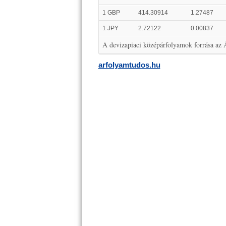
1 GBP
414.30914
1.27487
1 JPY
2.72122
0.00837
A devizapiaci középárfolyamok forrása az
arfolyamtudos.hu