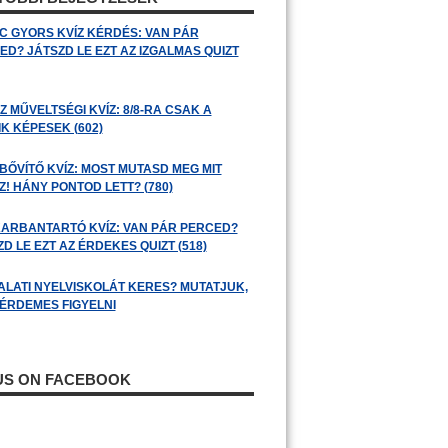
C GYORS KVÍZ KÉRDÉS: VAN PÁR
ED? JÁTSZD LE EZT AZ IZGALMAS QUIZT
 MŰVELTSÉGI KVÍZ: 8/8-RA CSAK A
K KÉPESEK (602)
BŐVÍTŐ KVÍZ: MOST MUTASD MEG MIT
! HÁNY PONTOD LETT? (780)
ARBANTARTÓ KVÍZ: VAN PÁR PERCED?
D LE EZT AZ ÉRDEKES QUIZT (518)
ALATI NYELVISKOLÁT KERES? MUTATJUK,
 ÉRDEMES FIGYELNI
 US ON FACEBOOK