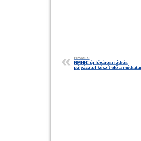
Previous:
NMHH: új fővárosi rádiós
pályázatot készít elő a médiat