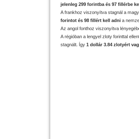
jelenleg 299 forintba és 97 fillérbe ke
A frankhoz viszonyítva stagnál a magya
forintot és 98 fillért kell adni
a nemzet
Az angol fonthoz viszonyítva lényegéb
A régióban a lengyel zloty forinttal ell
stagnált. Így
1 dollár 3.84 zlotyért v