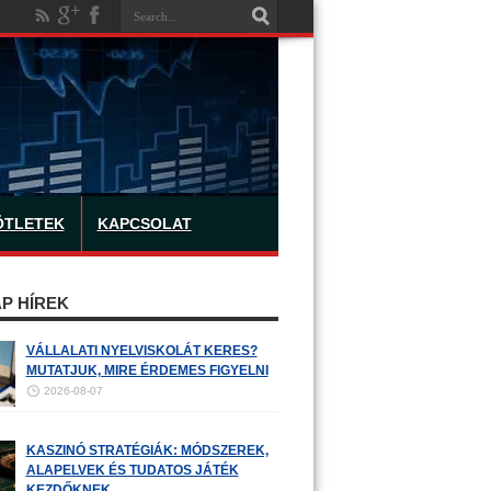
ÖTLETEK
KAPCSOLAT
P HÍREK
VÁLLALATI NYELVISKOLÁT KERES?
MUTATJUK, MIRE ÉRDEMES FIGYELNI
2026-08-07
KASZINÓ STRATÉGIÁK: MÓDSZEREK,
ALAPELVEK ÉS TUDATOS JÁTÉK
KEZDŐKNEK