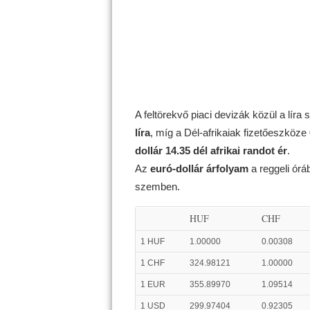
A feltörekvő piaci devizák közül a líra 
líra
, míg a Dél-afrikaiak fizetőeszköze
dollár 14.35 dél afrikai randot ér
.
Az
euró-dollár árfolyam
a reggeli ór
szemben.
HUF
CHF
1 HUF
1.00000
0.00308
1 CHF
324.98121
1.00000
1 EUR
355.89970
1.09514
1 USD
299.97404
0.92305