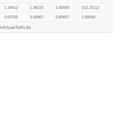
1.16412
1.38115
1.00000
152.25112
0.00765
0.00907
0.00657
1.00000
 ÁrfolyamTudós.hu