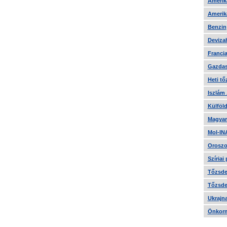
Amerika
Amerika
Benzin
Devizah
Francia
Gazdas
Heti tő
Iszlám
Külföld
Magyar
Mol-IN
Oroszo
Szíriai
Tőzsde 
Tőzsde 
Ukrajn
Önkorm