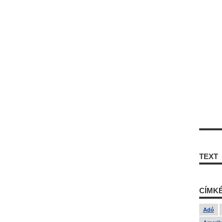
TEXT
CÍMK
Adó