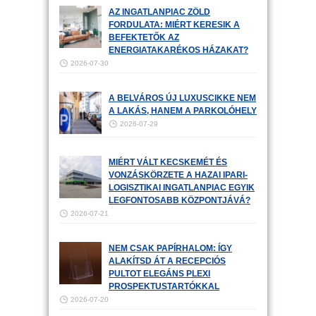
AZ INGATLANPIAC ZÖLD
FORDULATA: MIÉRT KERESIK A
BEFEKTETŐK AZ
ENERGIATAKARÉKOS HÁZAKAT?
2026-07-30
A BELVÁROS ÚJ LUXUSCIKKE NEM
A LAKÁS, HANEM A PARKOLÓHELY
2026-07-29
MIÉRT VÁLT KECSKEMÉT ÉS
VONZÁSKÖRZETE A HAZAI IPARI-
LOGISZTIKAI INGATLANPIAC EGYIK
LEGFONTOSABB KÖZPONTJÁVÁ?
2026-07-21
NEM CSAK PAPÍRHALOM: ÍGY
ALAKÍTSD ÁT A RECEPCIÓS
PULTOT ELEGÁNS PLEXI
PROSPEKTUSTARTÓKKAL
2026-07-20