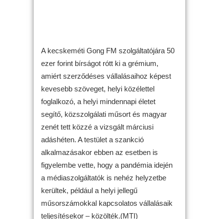
A kecskeméti Gong FM szolgáltatójára 50
ezer forint bírságot rótt ki a grémium,
amiért szerződéses vállalásaihoz képest
kevesebb szöveget, helyi közélettel
foglalkozó, a helyi mindennapi életet
segítő, közszolgálati műsort és magyar
zenét tett közzé a vizsgált márciusi
adáshéten. A testület a szankció
alkalmazásakor ebben az esetben is
figyelembe vette, hogy a pandémia idején
a médiaszolgáltatók is nehéz helyzetbe
kerültek, például a helyi jellegű
műsorszámokkal kapcsolatos vállalásaik
teljesítésekor – közölték.(MTI)