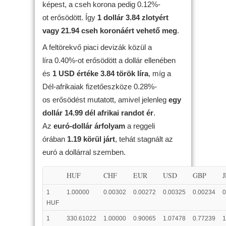
képest, a cseh korona pedig 0.12%-
ot erősödött. Így
1 dollár 3.84 zlotyért
vagy 21.94 cseh koronáért vehető meg
.
A feltörekvő piaci devizák közül a
líra 0.40%-ot erősödött a dollár ellenében
és
1 USD értéke 3.84 török líra
, míg a
Dél-afrikaiak fizetőeszköze 0.28%-
os erősödést mutatott, amivel jelenleg
egy
dollár 14.99 dél afrikai randot ér
.
Az
euró-dollár árfolyam
a reggeli
órában
1.19 körül járt
, tehát stagnált az
euró a dollárral szemben.
HUF
CHF
EUR
USD
GBP
1
1.00000
0.00302
0.00272
0.00325
0.00234
0
HUF
1
330.61022
1.00000
0.90065
1.07478
0.77239
1