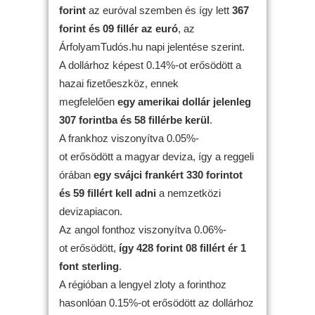
forint
az euróval szemben és így lett
367
forint és 09 fillér az euró
, az
ÁrfolyamTudós.hu napi jelentése szerint.
A dollárhoz képest 0.14%-ot erősödött a
hazai fizetőeszköz, ennek
megfelelően
egy amerikai dollár jelenleg
307 forintba és 58 fillérbe kerül
.
A frankhoz viszonyítva 0.05%-
ot erősödött a magyar deviza, így a reggeli
órában
egy svájci frankért 330 forintot
és 59 fillért kell adni
a nemzetközi
devizapiacon.
Az angol fonthoz viszonyítva 0.06%-
ot erősödött,
így 428 forint 08 fillért ér 1
font sterling
.
A régióban a lengyel zloty a forinthoz
hasonlóan 0.15%-ot erősödött az dollárhoz