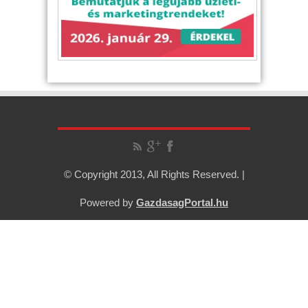
© Copyright 2013, All Rights Reserved. |
Powered by
GazdasagPortal.hu