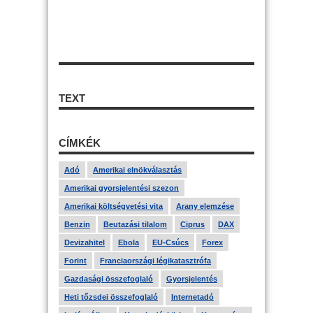
TEXT
CÍMKÉK
Adó
Amerikai elnökválasztás
Amerikai gyorsjelentési szezon
Amerikai költségvetési vita
Arany elemzése
Benzin
Beutazási tilalom
Ciprus
DAX
Devizahitel
Ebola
EU-Csúcs
Forex
Forint
Franciaországi légikatasztrófa
Gazdasági összefoglaló
Gyorsjelentés
Heti tőzsdei összefoglaló
Internetadó