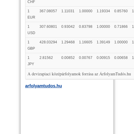
CHF
1
367.08057
1.11031
1.00000
1.19334
0.85760
1
EUR
1
307.60801
0.93042
0.83798
1.00000
0.71866
1
USD
1
428.03294
1.29468
1.16605
1.39149
1.00000
1
GBP
1
2.81562
0.00852
0.00767
0.00915
0.00658
1
JPY
A devizapiaci középárfolyamok forrása az ÁrfolyamTudós.hu
arfolyamtudos.hu