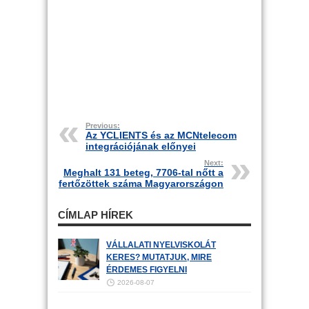
Previous:
Az YCLIENTS és az MCNtelecom
integrációjának előnyei
Next:
Meghalt 131 beteg, 7706-tal nőtt a
fertőzöttek száma Magyarországon
CÍMLAP HÍREK
VÁLLALATI NYELVISKOLÁT
KERES? MUTATJUK, MIRE
ÉRDEMES FIGYELNI
2026-08-07