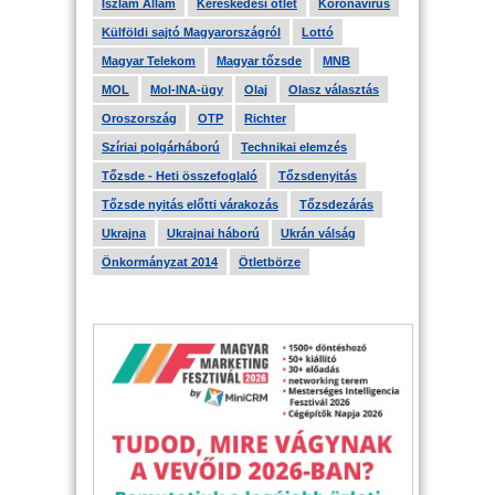
Iszlám Állam
Kereskedési ötlet
Koronavírus
Külföldi sajtó Magyarországról
Lottó
Magyar Telekom
Magyar tőzsde
MNB
MOL
Mol-INA-ügy
Olaj
Olasz választás
Oroszország
OTP
Richter
Szíriai polgárháború
Technikai elemzés
Tőzsde - Heti összefoglaló
Tőzsdenyitás
Tőzsde nyitás előtti várakozás
Tőzsdezárás
Ukrajna
Ukrajnai háború
Ukrán válság
Önkormányzat 2014
Ötletbörze