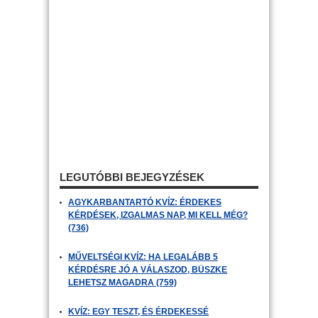
LEGUTÓBBI BEJEGYZÉSEK
AGYKARBANTARTÓ KVÍZ: ÉRDEKES
KÉRDÉSEK, IZGALMAS NAP, MI KELL MÉG?
(736)
MŰVELTSÉGI KVÍZ: HA LEGALÁBB 5
KÉRDÉSRE JÓ A VÁLASZOD, BÜSZKE
LEHETSZ MAGADRA (759)
KVÍZ: EGY TESZT, ÉS ÉRDEKESSÉ