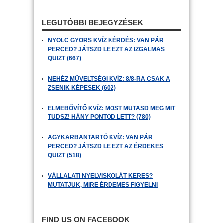
LEGUTÓBBI BEJEGYZÉSEK
NYOLC GYORS KVÍZ KÉRDÉS: VAN PÁR
PERCED? JÁTSZD LE EZT AZ IZGALMAS
QUIZT (667)
NEHÉZ MŰVELTSÉGI KVÍZ: 8/8-RA CSAK A
ZSENIK KÉPESEK (602)
ELMEBŐVÍTŐ KVÍZ: MOST MUTASD MEG MIT
TUDSZ! HÁNY PONTOD LETT? (780)
AGYKARBANTARTÓ KVÍZ: VAN PÁR
PERCED? JÁTSZD LE EZT AZ ÉRDEKES
QUIZT (518)
VÁLLALATI NYELVISKOLÁT KERES?
MUTATJUK, MIRE ÉRDEMES FIGYELNI
FIND US ON FACEBOOK