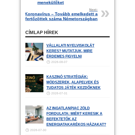
menekülőket
Next:
Koronavírus – Tovább emelkedett a
fertőzöttek száma Németországban
CÍMLAP HÍREK
VÁLLALATI NYELVISKOLÁT
KERES? MUTATJUK, MIRE
ÉRDEMES FIGYELNI
2026-08-07
KASZINÓ STRATÉGIÁK:
MÓDSZEREK, ALAPELVEK ÉS
TUDATOS JÁTÉK KEZDŐKNEK
2026-07-31
AZ INGATLANPIAC ZÖLD
FORDULATA: MIÉRT KERESIK A
BEFEKTETŐK AZ
ENERGIATAKARÉKOS HÁZAKAT?
2026-07-30