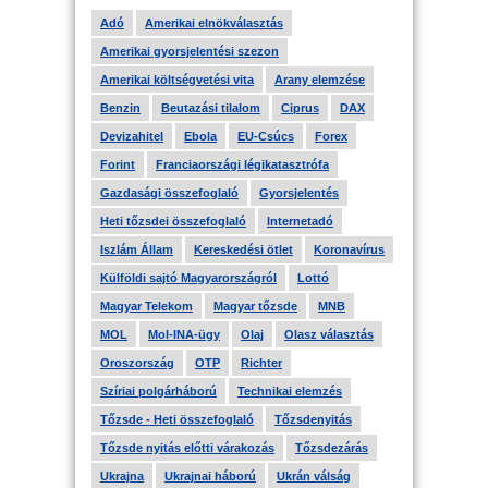
Adó
Amerikai elnökválasztás
Amerikai gyorsjelentési szezon
Amerikai költségvetési vita
Arany elemzése
Benzin
Beutazási tilalom
Ciprus
DAX
Devizahitel
Ebola
EU-Csúcs
Forex
Forint
Franciaországi légikatasztrófa
Gazdasági összefoglaló
Gyorsjelentés
Heti tőzsdei összefoglaló
Internetadó
Iszlám Állam
Kereskedési ötlet
Koronavírus
Külföldi sajtó Magyarországról
Lottó
Magyar Telekom
Magyar tőzsde
MNB
MOL
Mol-INA-ügy
Olaj
Olasz választás
Oroszország
OTP
Richter
Szíriai polgárháború
Technikai elemzés
Tőzsde - Heti összefoglaló
Tőzsdenyitás
Tőzsde nyitás előtti várakozás
Tőzsdezárás
Ukrajna
Ukrajnai háború
Ukrán válság